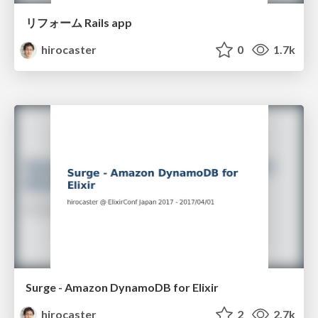
リフォーム Rails app
hirocaster
0
1.7k
Surge - Amazon DynamoDB for Elixir
hirocaster
2
2.7k