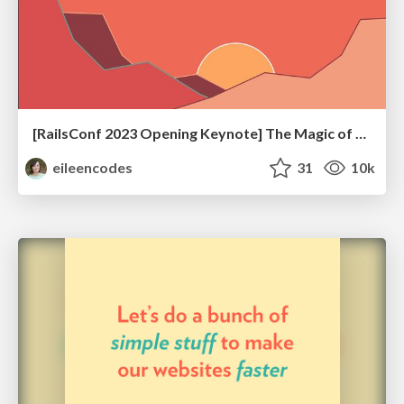
[RailsConf 2023 Opening Keynote] The Magic of Rails
eileencodes
31
10k