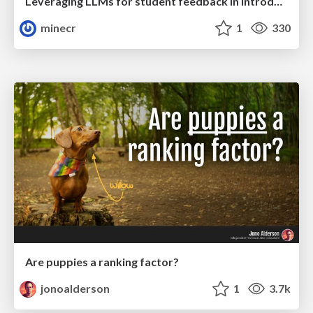
Leveraging LLMs for student feedback in introductory data science courses - posit::conf(2025)
minecr
1
330
Are puppies a ranking factor?
jonoalderson
1
3.7k