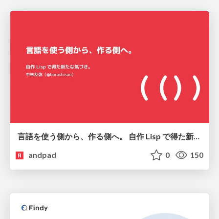
言語を使う側から、作る側へ。 自作 Lisp で得た新たな気づき。
andpad
0
150