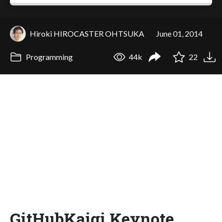
Hiroki HIROCASTER OHTSUKA
June 01, 2014
Programming
44k
22
GitHubKaigi Keynote