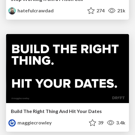
hatefulcrawdad
274
21k
Build The Right Thing And Hit Your Dates
maggiecrowley
39
3.4k