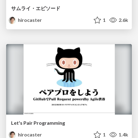
サムライ・エピソード
hirocaster
1
2.6k
Let's Pair Programming
hirocaster
1
1.4k