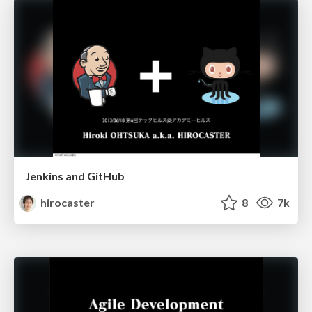
Jenkins and GitHub
hirocaster
8
7k