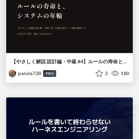
【やさしく解説 設計編・中級 #4】ルールの寿命と、システムの年輪
panda728
2
180
PRO