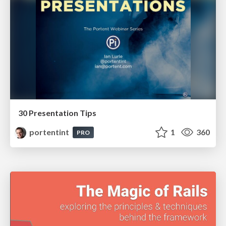
30 Presentation Tips
portentint
1
360
PRO