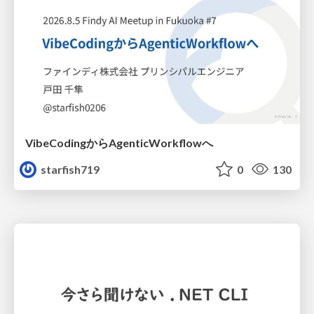
VibeCodingからAgenticWorkflowへ
starfish719
0
130