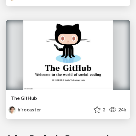
The GitHub
hirocaster
2
24k