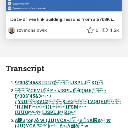
Data-driven link building: lessons from a $708K investment (BrightonSEO talk)
szymonslowik
1
1.2k
Transcript
!)*30$"45&3 IUUQIJSPLJKQ
"CPVU.F • )JSPLJ0)546," •
!)*30$"45&3 • ג
ϛΫγΟ3VCZ$IFG1VQQFU
"HJMF1)11FSM •
IUUQIJSPLJKQ
ຊ೔ͷϝοηʔδ w (JU)VCΛར༻ͨ͠։ൃͷੈքΛ஌Δ w
(JU)VCΛ ར༻]׆༻ ͢Δҧ͍Λ஌Δ w