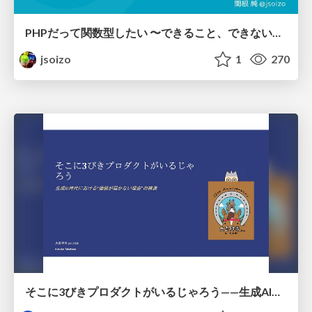
PHPだって関数型したい 〜できること、できないこと〜 / fp-in-php
jsoizo
1
270
そこに3びきプロダクトがいるじゃろう——生成AI時代における“価値が届かない理由”の構造