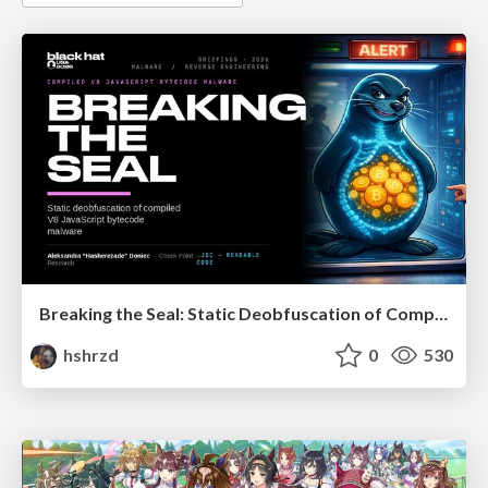
Breaking the Seal: Static Deobfuscation of Compiled V8 JavaScript Bytecode Malware
hshrzd
0
530