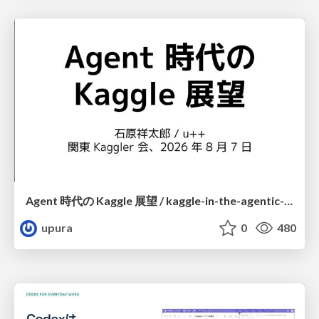
Agent 時代の Kaggle 展望 / kaggle-in-the-agentic-era
upura
0
480