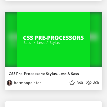
CSS Pre-Processors: Stylus, Less & Sass
bermonpainter
360
30k