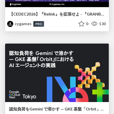
【CEDEC2026】『Relink』を拡張せよ - 『GRANBLUE FANTASY: Relink - Endless Ragnarok』の開発速度と品質を守るCI運用
cygames
0
130
PRO
認知負荷をGemini で溶かす — GKE 基盤「Orbit」における AI エージェントの実践