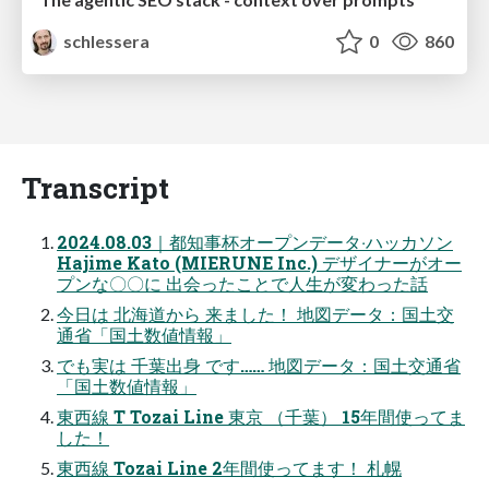
schlessera
0
860
Transcript
2024.08.03｜都知事杯オープンデータ‧ハッカソン
Hajime Kato (MIERUNE Inc.) デザイナーがオー
プンな〇〇に 出会ったことで⼈⽣が変わった話
今⽇は 北海道から 来ました！ 地図データ：国⼟交
通省「国⼟数値情報」
でも実は 千葉出⾝ です…… 地図データ：国⼟交通省
「国⼟数値情報」
東⻄線 T Tozai Line 東京 （千葉） 15年間使ってま
した！
東⻄線 Tozai Line 2年間使ってます！ 札幌