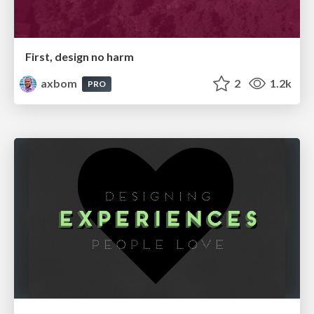
First, design no harm
axbom
2
1.2k
PRO