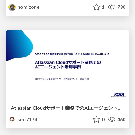
nomizone
1
730
Atlassian Cloudサポート業務でのAIエージェント活用事例
smt7174
0
460