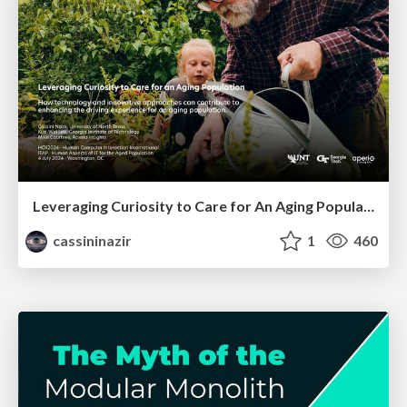
Leveraging Curiosity to Care for An Aging Population
cassininazir
1
460