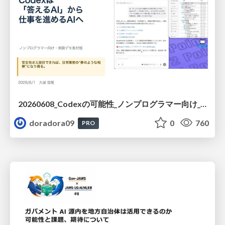
20260608_Codexの可能性_ノンプログラマー向け_大城追記
doradora09
0
760
PRO