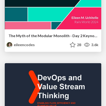
The Myth of the Modular Monolith - Day 2 Keynote - Rails World 2024
eileencodes
28
3.6k