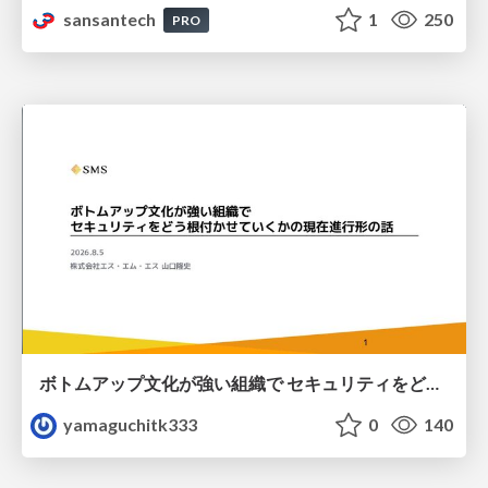
sansantech
1
250
PRO
ボトムアップ文化が強い組織で セキュリティをどう根付かせていくかの現在進行形の話 / Making Security Stick in a Bottom-Up Organization
yamaguchitk333
0
140