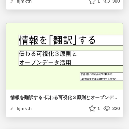
hjmkth
1
380
情報を翻訳する-伝わる可視化３原則とオープンデータ活用-
hjmkth
1
320