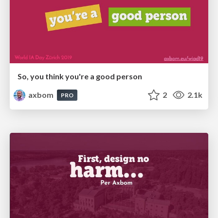
So, you think you're a good person
axbom
2
2.1k
PRO