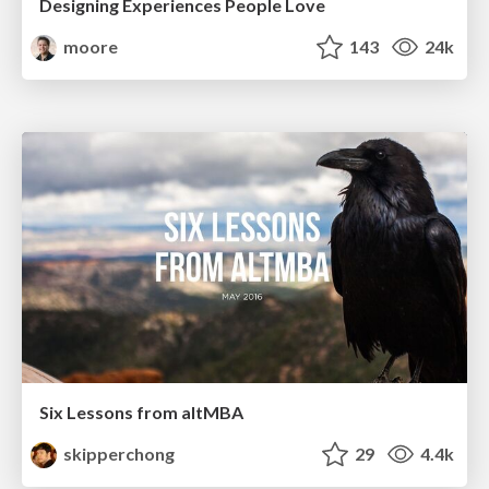
Designing Experiences People Love
moore
143
24k
Six Lessons from altMBA
skipperchong
29
4.4k