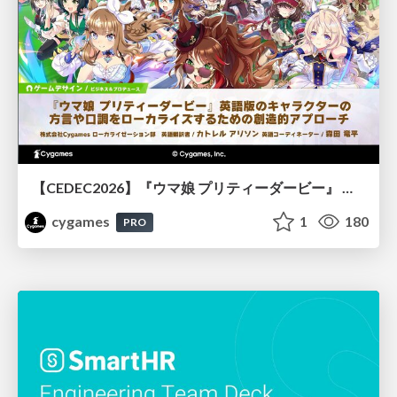
【CEDEC2026】『ウマ娘 プリティーダービー』 英語版のキャラクターの方言や口調をローカライズするための創造的アプローチ
cygames
1
180
PRO