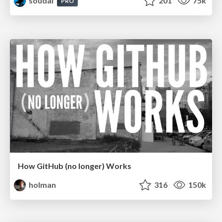
soudai
201
75k
PRO
How GitHub (no longer) Works
holman
316
150k