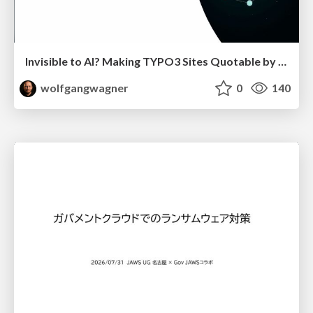
Invisible to AI? Making TYPO3 Sites Quotable by AI Search Systems
wolfgangwagner
0
140