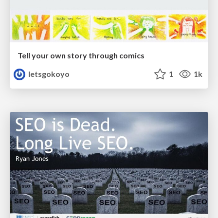
Tell your own story through comics
letsgokoyo
1
1k