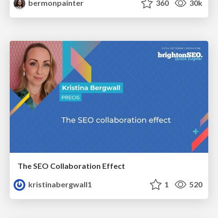
bermonpainter
360
30k
The SEO Collaboration Effect
kristinabergwall1
1
520