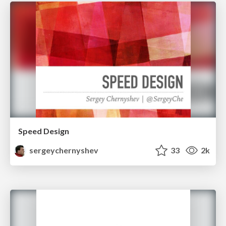
Speed Design
sergeychernyshev
33
2k