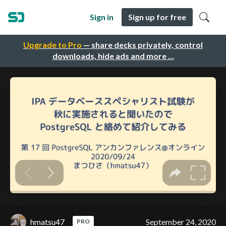
Sign in
Sign up for free
Upgrade to Pro
— share decks privately, control
downloads, hide ads and more …
hmatsu47
September 24, 2020
PRO