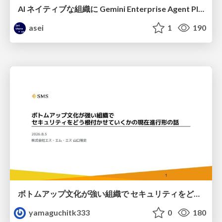
AI ネイティブな組織に Gemini Enterprise Agent Platform がなぜ必要なのか
asei
1
190
ボトムアップ文化が強い組織で セキュリティをどう根付かせていくかの現在進行形の話 / Making Security Stick in a Bottom-Up Organization
yamaguchitk333
0
180