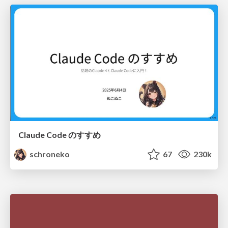
Claude Code のすすめ
schroneko
67
230k