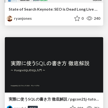
State of Search Keynote: SEO is Dead Long Live SEO
ryanjones
0
240
実際に使うSQLの書き方 徹底解説 / pgcon21j-tutorial