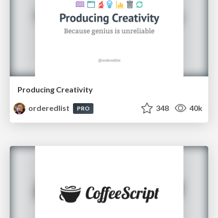
Producing Creativity
orderedlist
348
40k
PRO