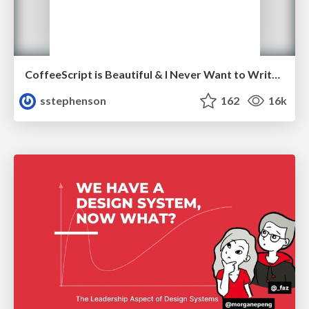
CoffeeScript is Beautiful & I Never Want to Write Plain JavaScript Again
sstephenson
162
16k