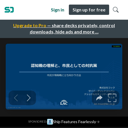
Sign in
Sign up for free
Upgrade to Pro
— share decks privately, control
downloads, hide ads and more …
·
Ship Features Fearlessly
→
SPONSORED