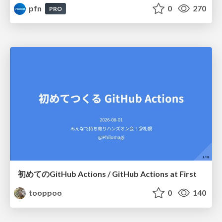
pfn
0
270
PRO
初めてのGitHub Actions / GitHub Actions at First
tooppoo
0
140