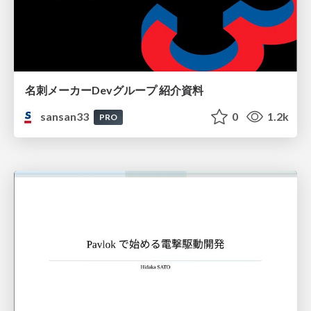
名刺メーカーDevグループ 紹介資料
sansan33
0
1.2k
PRO