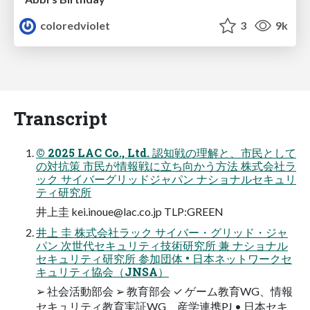
coloredviolet
3
9k
Transcript
© 2025 LAC Co., Ltd. 認知戦の理解と、市民として
の対抗策 市民が情報戦に立ち向かう方法 株式会社ラ
ック サイバーグリッドジャパン ナショナルセキュリ
ティ研究所
井上圭
kei.inoue@lac.co.jp
TLP:GREEN
井上 圭 株式会社ラック サイバー・グリッド・ジャ
パン 次世代セキュリティ技術研究所 兼 ナショナル
セキュリティ研究所 参加団体 • 日本ネットワークセ
キュリティ協会（JNSA）
➢ 社会活動部会 ➢ 教育部会 ✓ ゲーム教育WG、情報
セキュリティ教育実証WG、産学連携PJ • 日本セキ