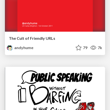
The Cult of Friendly URLs
andyhume
79
7k