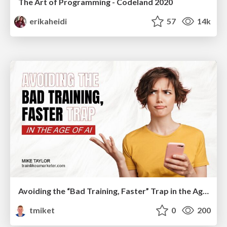
The Art of Programming - Codeland 2020
erikaheidi
57
14k
Avoiding the “Bad Training, Faster” Trap in the Age of AI
tmiket
0
200