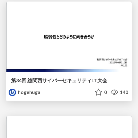
第34回 総関西サイバーセキュリティLT大会
hogehuga
0
140