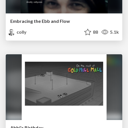
Embracing the Ebb and Flow
colly
88
5.1k
Abbi's Birthday