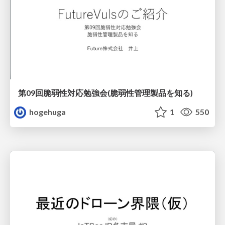
第09回脆弱性対応勉強会(脆弱性管理製品を知る)
hogehuga
1
550