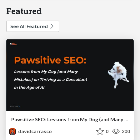
Featured
See All Featured
Pawsitive SEO: Lessons from My Dog (and Many Mistakes) on Thriving as a Consultant in the Age of AI
davidcarrasco
0
200