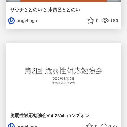
サウナととのい と 水風呂ととのい
hogehuga
0
180
脆弱性対応勉強会Vol.2 Vulsハンズオン
hogehuga
0
1.6k