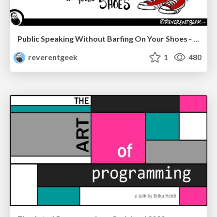
Public Speaking Without Barfing On Your Shoes - THAT 2023
reverentgeek
1
480