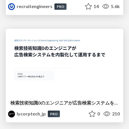
recruitengineers
14
5.6k
PRO
検索技術知識0のエンジニアが広告検索システムを内製化して運用するまで
lycorptech_jp
0
210
PRO