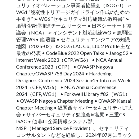
ュリティオペレーション事業者協議会（ISOG-J） ➢
WG1 “脆弱性トリアージガイドライン作成のための
手引き” ➢ WG6 “セキュリティ対応組織の教科書” ➢
脆弱性管理推進チーム リーダー • 日本シーサート協
議会（NCA） ➢ インシデント対応訓練WG ➢ 脆弱性
管理WG • 他 著書 • セキュリティエンジニアの知識
地図（2025-02） © 2025 LAC Co., Ltd. 2 Profile 主な
最近の発表 • CodeBlue 2022 Open Talks • Janog 52 •
Internet Week 2023（CFP, WG6） • NCA Annual
Conference 2023（CFP） • OWASP Nagoya
Chapter/OWASP 758 Day 2024 • Hardening
Designers Conference 2024 Session4 • Internet Week
2024（CFP, WG6） • NCA Annual Conference
2024（CFP, WG1） • Forkwell Library #82（WG1）
• OWASP Nagoya Chapter Meeting • OWASP Kansai
Chapter Meeting • 総関西サイバーセキュリティLT大
会 • サイバーセキュリティ勉強会in塩尻 • 三重CS-
ISAC • 他 非IT企業情報システム部、
MSP（Managed Service Provider）、 セキュリティ
コンサルタントなどを経験し、2024年07月にラック