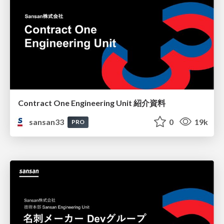
Contract One Engineering Unit 紹介資料
sansan33
0
19k
PRO