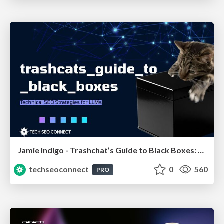
Jamie Indigo - Trashchat’s Guide to Black Boxes: Technical SEO Tactics for LLMs
techseoconnect
0
560
PRO