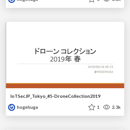
IoTSecJP_Tokyo_#5-DroneCollection2019
hogehuga
1
2.3k