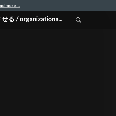
and more …
ganizationa...