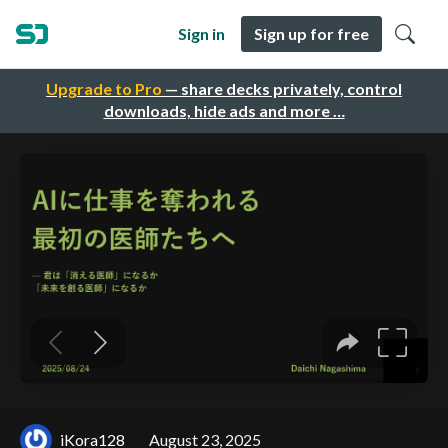
Sign in
Sign up for free
Upgrade to Pro
— share decks privately, control
downloads, hide ads and more …
iKora128
August 23, 2025