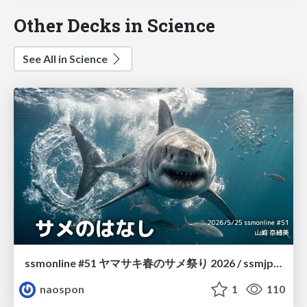
Other Decks in Science
See All in Science
ssmonline #51 ヤマサキ春のサメ祭り 2026 / ssmjp Yamasaki Spring JAWS Festival 2026
naospon
1
110