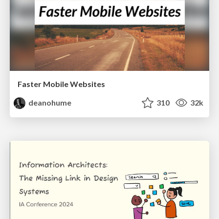
Faster Mobile Websites
deanohume
310
32k