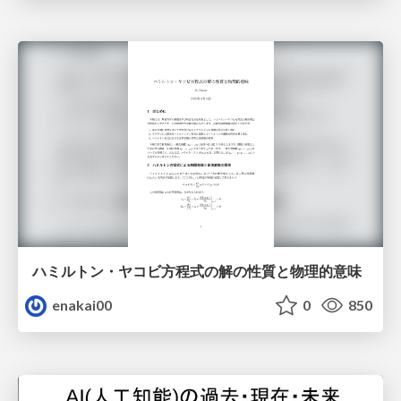
ハミルトン・ヤコビ方程式の解の性質と物理的意味
enakai00
0
850