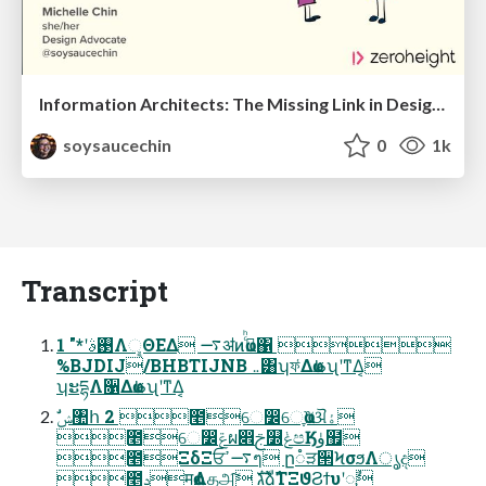
Information Architects: The Missing Link in Design Systems
soysaucechin
0
1k
Transcript
1 "*ʹ࢓ࣄΛୣΘΕΔ ࠷ॳͷҩࢣͨͪ΁ 
%BJDIJ/BHBTIJNB ܅͸ʮফ͑ΔҩࢣʯʹͳΔ͔
ʮະདྷΛ૑ΔҩࢣʯʹͳΔ͔
೥େ෼ݝผ෎ࢢ௽ݟපӃۈ຿
೥ΞδΞਓ࠷ߴๆ ը૾ੜ੒ϞσϧΛൃද
೥ݚमҩΛதஅ͠ גࣜձࣾΤΞϑϨϯυʹೖࣾ