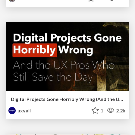
Digital Projects Gone Horribly Wrong (And the UX Pros Who Still Save the Day) - Dean Schuster
uxyall
1
2.2k