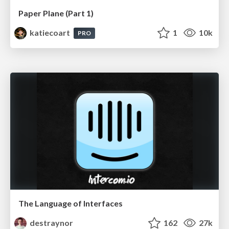
Paper Plane (Part 1)
katiecoart
1
10k
PRO
The Language of Interfaces
destraynor
162
27k