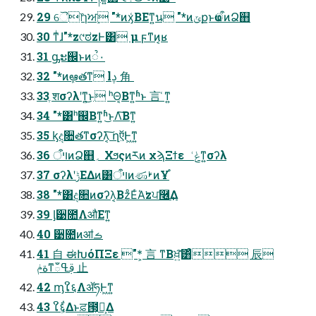
29 ୈ෦ɿਅ࣮ "*ͷӽ͑ΒΕͳ͍น "*ͷݶքͱҩऀͷՁ஋
30 ͳͥɺ"*z୯ಠzͰ͸ μ ϝͳͷ͔ʁ
31 ᶃະ஌ͱͷૺ۰
32 "*ͷܾఆతͳ lࢮ ⾓ 
33 ֶशσʔλʹͳ͍͜ͱ ʰΘ͔Βͳ͍ʱͱ ⾔ ͑ͳ͍
34 "*͸ʰ஌Βͳ͍ʱ͜ͱΛ͠Βͳ͍
35 ᶄද૚తͳσʔλ͔͠ ղऍͰ͖ͳ͍
36 ױऀͷՁ஋؍ Χϧςͷཪͷ χϡΞϯε ݟ͑ͳ͍σʔλ
37 σʔλʹݱΕΔͷ͸ױऀͷණࢁͷҰ֯
38 "*͸ද૚ͷσʔλ͔ΒzͦΕͬΆ͘zਪ࿦͢Δ
39 ᶅ੹೚ΛऔΕͳ͍
40 ੹೚ͷॴࡏ
41 ⾃ ಈԽόΠΞε "*͕ ⾔ ͏ͳΒਖ਼͍͠͸ͣ ⾠
ةݥͳࢥߟఀ ⽌
42 ᶆໃ६ΛॲཧͰ͖ͳ͍
43 ໃ६͕͋Δͱਫ਼౓͕Լ͕Δ