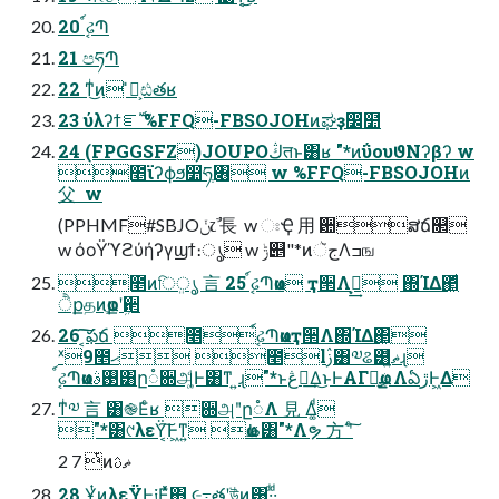
20 ์ࣹઢՊ
21 පཧՊ
22 ͳͥ͜ͷ ̎Պ͕ඪతʁ
23 ύλʔϯೝࣝ %FFQ-FBSOJOHͷಘҙ෼໺
24 (FPGGSFZ)JOUPOڭतͱ͸ʁ "*ͷΰουϑΝʔβʔ w
೥ϊʔϕϧ෺ཧֶ৆ w %FFQ-FBSOJOHͷ
⽗  w
(PPHMF#SBJOݩ෭ࣾ ⻑  w ඃҾ ⽤ ਺ສճ௒
w όοΫϓϩύήʔγϣϯ։ൃ w ݱ୅"*ͷجૅΛߏங
೥ͷিܸൃ ⾔ 25 ์ࣹઢՊҩͷ ҭ੒Λࠓ͙͢ ΍ΊΔ΂͖ͩ
ੈքதͷҩֶքʹܹ਒
26 ͔͠͠ఫճ ೥์ࣹઢՊҩͷҭ੒Λ΍ΊΔ΂͖
ˣ9೥ޙ ೥lࢲ͸༧ଌ͸ޡ͍ͬͯͨɻ
์ࣹઢՊҩͷ࢓ࣄ͸ը૾਍அ͚ͩͰ͸ͳ ͍ɻ"*ͱڠಇ͢Δ͜ͱͰΑΓྑ͍ҩྍ ΛఏڙͰ͖Δ
ͳͥ༧ ⾔ ͸֎Εͨʁ ਍அʺը૾Λ ⾒ Δ͚ͩ
"*͸୯λεΫ͔͠Ͱ͖ͳ͍ ҩࢣ͸"*Λຯ ⽅ ʹͨ͠
2 7 ͭͷޡࢉ
28 ҰͭͷλεΫͰ༏Ε͍ͯͯ΋ ૯߹తʹউͭͷ͸·ͩ·ͩ