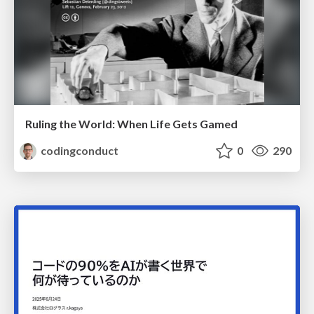
Ruling the World: When Life Gets Gamed
codingconduct
0
290