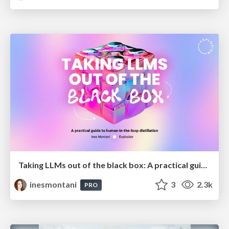
Taking LLMs out of the black box: A practical guide to human-in-the-loop distillation
inesmontani
3
2.3k
PRO