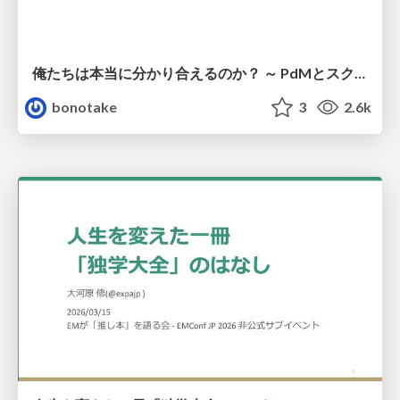
俺たちは本当に分かり合えるのか？ ～ PdMとスクラムチームの “ずれ” を科学する
bonotake
3
2.6k