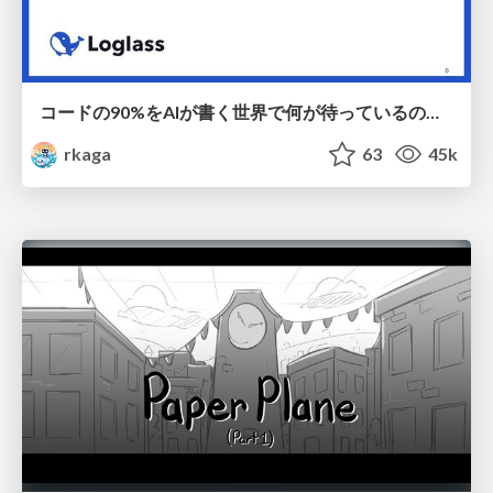
コードの90%をAIが書く世界で何が待っているのか / What awaits us in a world where 90% of the code is written by AI
rkaga
63
45k