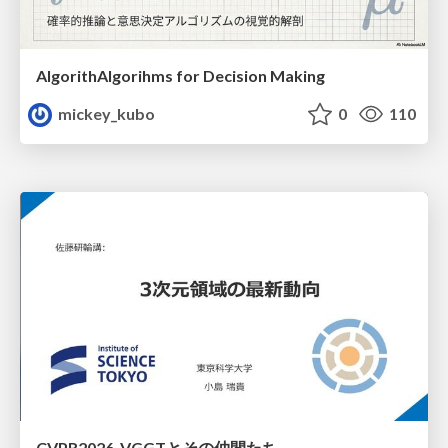
AlgorithAlgorihms for Decision Making
mickey_kubo
0
110
CVPR2026_VGGTとその仲間たち