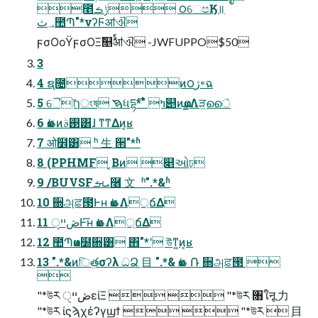
೥ݱࡏ ౦େපӃ॥
؀ث಺Պ"*νʔϜॴଐ
ϝσΟοΫϝσΟΞࣾ௕ࣨॴଐ -JWFUPPO$50
3
4 ຊ೔ͷ౦ژ৽ฉ
5 ୈ෦ɿংষ ࠇધདྷߤ "*࣌୅ͷҩྍΛੜ͖ൈ͘
6 ҩࢣͷ࢓ࣄ͸ɺ ͳ͘ͳΔͷ͔ʁ
7 ओ໾͸ ʰ ⽣ ੒"*ʱ
8 (PPHMF ͔Βͷ ௅ઓঢ়
9 /BUVSFܝࡌ࿦ ⽂  ʰ".*&ʱ
10 ਍அਫ਼౓Ͱʜ ҩࢣΛ্ճΔ
11 ڞײੑͰ͑͞ʜ ҩࢣΛ্ճΔ
12 ಺Պҩͷ໰਍͸ ΋͏"*ʹ উͯͳ͍ͷ͔ʁ
13 ".*&ͷিܸతσʔλ ධՁ߲ ⽬ ".*& ҩࢣ ݁Ռ ਍அਫ਼౓ 

"*উར ڞײੑείΞ   "*উར ৘ใऩू ⼒  
"*উར ίϛϡχέʔγϣϯ   "*উར ߲ ⽬