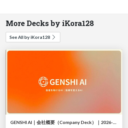
More Decks by iKora128
See All by iKora128
GENSHI AI｜会社概要（Company Deck）｜2026-02-03