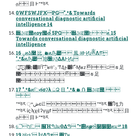
த߲ ⽬ Ͱ"*উར
0WFSWJFXPG".*& Towards
conversational diagnostic artificial
intelligence 14
਍அਫ਼౓ͷѹ౗తࠩ 5PQ਍அਫ਼౓Ͱͷࠩ 15
Towards conversational diagnostic artificial
intelligence
16 ࣮ࡍͷձ࿩ ⽐ ֱ ҩࢣͷԠ౴  ⾵ अͰ͢ͶɻༀΛग़͠·͢
".*&ͷԠ౴ lͭΒ͍঱ঢ়͕ଓ͍͍ͯΔΑ͏Ͱ͢Ͷɻ
ৄ͓͘͠ฉ͖͠·͕͢ɺ঱ঢ়͸͍͔ͭΒ࢝·Γ·͠ ͔ͨʁଞʹؾʹͳΔ͜ͱ͸͋Γ·ͤΜ͔ʁz ࣌ؒඵ ຬ ⾜
౓ ࣌ؒ෼ ຬ ⾜
౓
17 ".*&ͷিܸతσʔλ ධՁ߲ ⽬ ".*& ҩࢣ ݁Ռ ਍அਫ਼౓ 

"*উར ڞײੑείΞ   "*উར ৘ใऩू ⼒  
"*উར ίϛϡχέʔγϣϯ   "*উར ߲ ⽬
த߲ ⽬ Ͱ"*উར
ୈ෦ɿিܸ ௜ΉՊɺมΘΔՊ "*࣌୅ͷҩྍઐ໳෼໺ͷม༰ 18
19 ਅͬઌʹ lফ͑ΔՊz ͸Ͳ͔͜ʁ