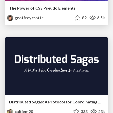
The Power of CSS Pseudo Elements
geoffreycrofte
82
6.5k
Distributed Sagas: A Protocol for Coordinating Microservices
caitiem20
333
23k