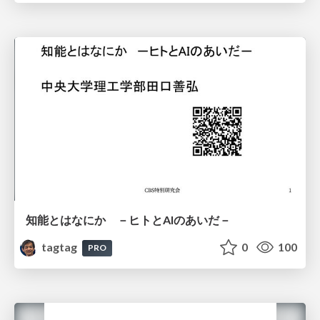
知能とはなにか －ヒトとAIのあいだ－
tagtag
0
100
PRO