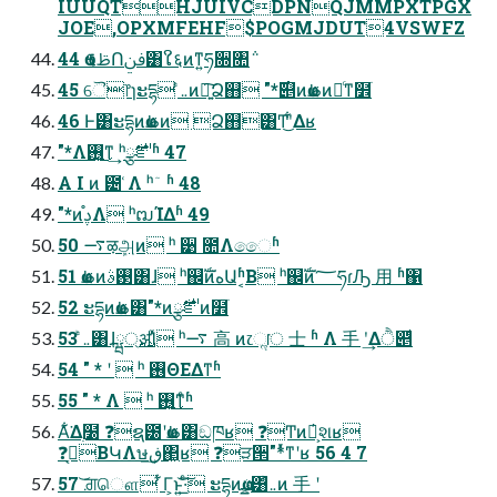
IUUQTHJUIVCDPNQJMMPXTPGX
JOE,OPXMFEHF$POGMJDUT4VSWFZ
44 ҩࢣࠃՈࢼݧ͸ໃ६ͷͳ͍ཧ૝৚݅
45 ୈ෦ɿະདྷ ܅ͨͪͷ৽͍͠Ձ஋ "*࣌୅ͷҩࢣͷ৽ͨͳ໾ׂ
46 Ͱ͸ະདྷͷҩࢣͷ Ձ஋͸Ͳ͜ʹ͋Δʁ
"*Λ࢖͍͜ͳ͢ ʰ࢘ྩౝʱ 47
A I ͷ ౴ ͑Λ ʰ ٙ ͏ ʱ 48
"*ͷࢮ֯Λ ʰຒΊΔʱ 49
50 ࠷ऴܾஅͷ ʰ ੹ ೚Λෛ͏ʱ
51 ҩࢣͷ࢓ࣄ͸ɺ ʰ஌ࣝͷهԱʱ͔Β ʰ஌ࣝͷ؅ཧɾԠ ⽤ ʱ΁
52 ະདྷͷҩࢣ͸"*ͷ࢘ྩౝͷ໾ׂ
53 ܅ͨͪ͸ɺྺ্࢙ॳΊͯ ʰ࠷ ⾼ ͷ෭ૢॎ ⼠ ʱ Λ ⼿ ʹ͢Δੈ୅ͩ
54 " * ʹ  ʰ ࢖ΘΕΔͳʱ
55 " * Λ  ʰ ࢖͍͜ͳͤʱ
Α͋͘Δ࣭໰ ❓ຊ౰ʹҩࢣ͸ඞཁʁ ❓ͲͷՊ͕҆શʁ
❓ࠓ͔ΒԿΛษڧ͢΂͖ʁ ❓ੜ੒"*ͬͯͳʹʁ 56 4 7
57 ͝ਗ਼ௌ ͋Γ͕ͱ͏͍͟͝·ͨ͠ ະདྷͷҩྍ͸܅ͨͪͷ ⼿ ʹ