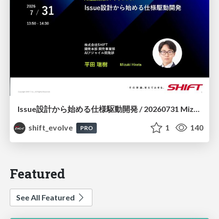
Issue設計から始める仕様駆動開発 / 20260731 Mizuki Hirata
shift_evolve
1
140
PRO
Featured
See All Featured