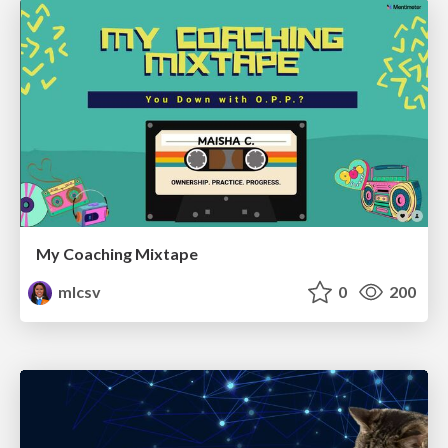
My Coaching Mixtape
mlcsv
0
200