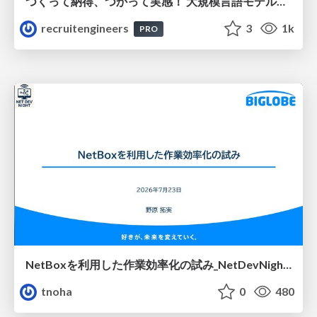
つくって納得、つかって実感！ 大規模言語モデルことはじめ ver2.0
recruitengineers
3
1k
PRO
NetBoxを利用した作業効率化の試み_NetDevNight4
tnoha
0
480