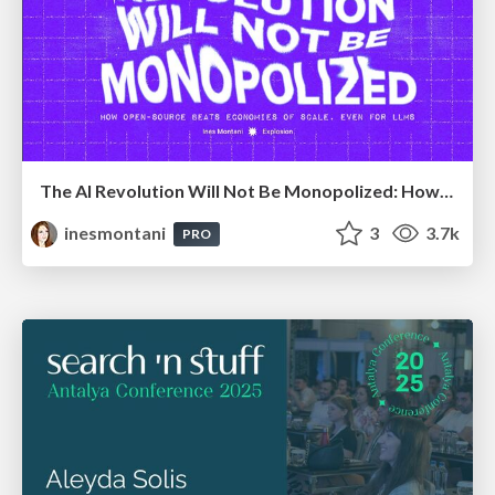
The AI Revolution Will Not Be Monopolized: How open-source beats economies of scale, even for LLMs
inesmontani
3
3.7k
PRO