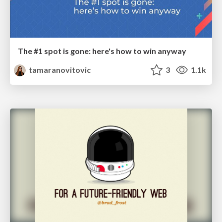
The #1 spot is gone: here's how to win anyway
tamaranovitovic
3
1.1k