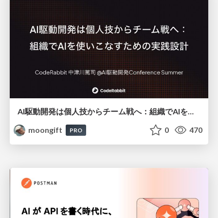
AI駆動開発は個人技からチーム戦へ：組織でAIを使いこなすための実践設計
moongift
0
470
PRO