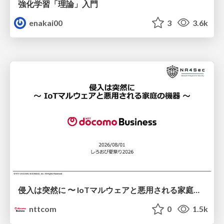
強化学習「理論」入門
enakai00
3
3.6k
侵入は突然に 〜 IoTマルウェアと悪用される家庭の機器 ～ / When Intrusion Strikes: IoT Malware and the Abuse of Home Devices
nttcom
0
1.5k