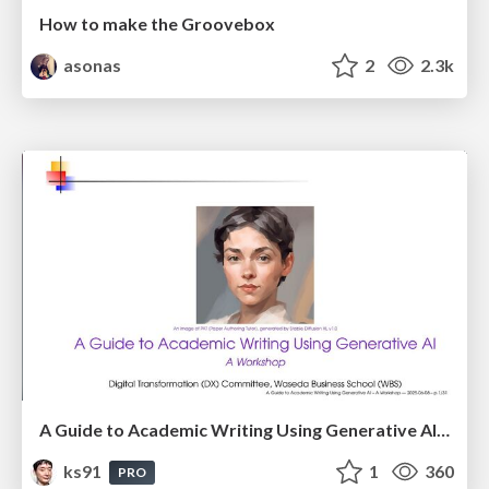
How to make the Groovebox
asonas
2
2.3k
A Guide to Academic Writing Using Generative AI - A Workshop
ks91
1
360
PRO