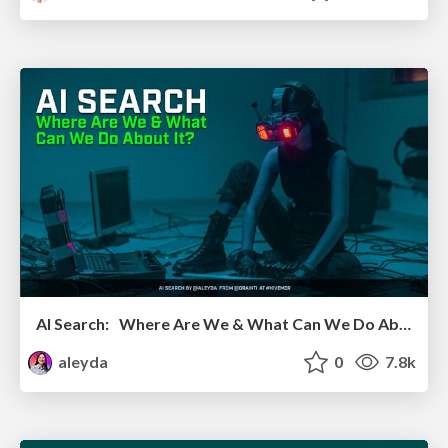
AI Search: Where Are We & What Can We Do About It?
aleyda
0
7.8k