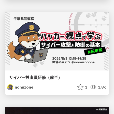
サイバー捜査員研修（前半）
nomizone
1
1.8k