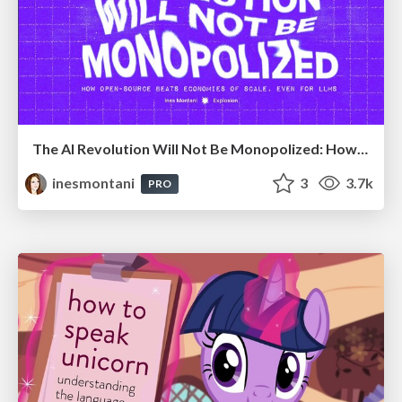
The AI Revolution Will Not Be Monopolized: How open-source beats economies of scale, even for LLMs
inesmontani
3
3.7k
PRO