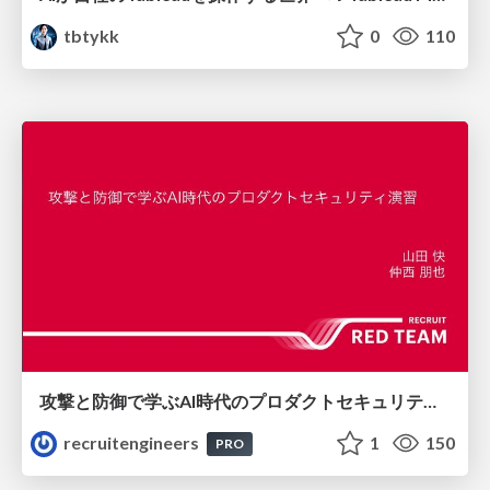
tbtykk
0
110
攻撃と防御で学ぶAI時代のプロダクトセキュリティ演習
recruitengineers
1
150
PRO