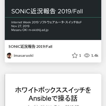
SONiC近況報告 2019/Fall
imasaruoki
1
1.4k