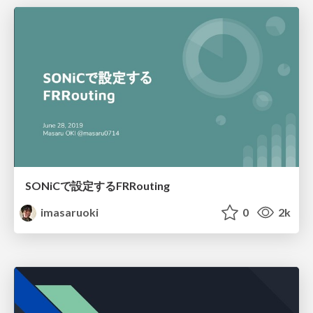
SONiCで設定するFRRouting
imasaruoki
0
2k