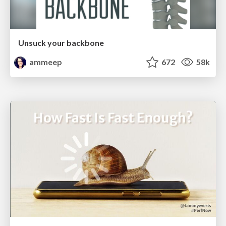
Unsuck your backbone
ammeep
672
58k