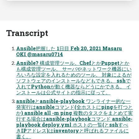
Transcript
Ansible把握した 1日目 Feb 20, 2021 Masaru
OKI @masaru0714
Ansible? 構成管理ツール。ChefとかPuppetとか
も構成管理ツール。 サーバやネットワーク機器にい
ろいろな設定を入れるためのツール。 対象によるが
ソフトウェアのインストールなどもできる。 sshで
入れてPythonが動く機器ならどうにかできる。 イ
ンストールは公式サイトの指示に従って。
ansibleとansible-playbook ワンライナー的な一
発実行はansibleコマンド(全ホストにpingを打つと
か) ansible all -m ping 複数のタスクをまとめて実
行する場合はansible-playbookコマンド ansible-
playbook deploy.yml ホストの一覧(とsshすべ
きIPアドレス)はinventoryと呼ばれるファイルに
書く。