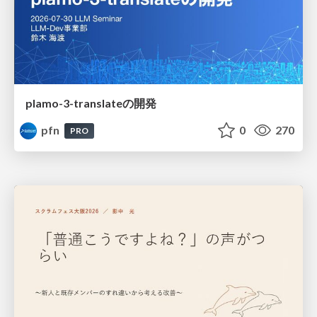
plamo-3-translateの開発
pfn
0
270
PRO