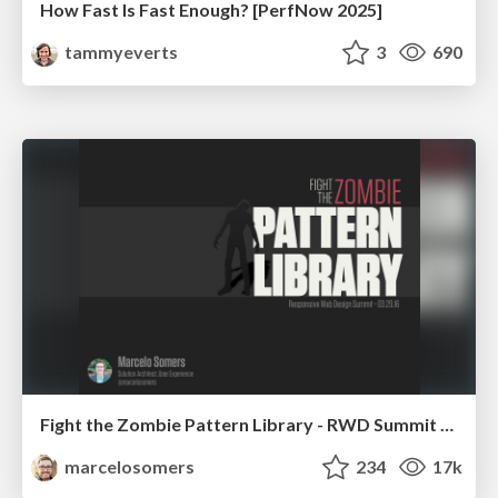
How Fast Is Fast Enough? [PerfNow 2025]
tammyeverts
3
690
Fight the Zombie Pattern Library - RWD Summit 2016
marcelosomers
234
17k