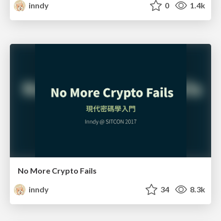
inndy
0
1.4k
No More Crypto Fails
inndy
34
8.3k