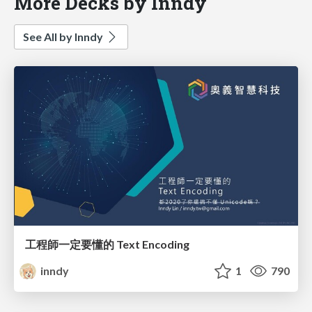
More Decks by Inndy
See All by Inndy
工程師一定要懂的 Text Encoding
inndy
1
790