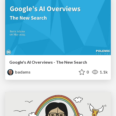
Google's AI Overviews - The New Search
badams
0
1.1k