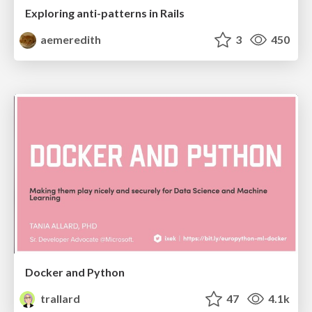
Exploring anti-patterns in Rails
aemeredith
3
450
Docker and Python
trallard
47
4.1k