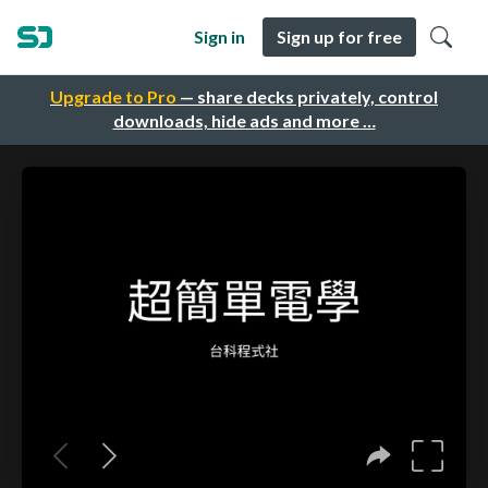
Sign in
Sign up for free
Upgrade to Pro
— share decks privately, control
downloads, hide ads and more …