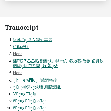
Transcript
馄矦㋲ꨶ㷸 〵猰玑䒭爢
㛇劥嚌䙂
None
鏽㻜ꥹ♳♶㶸㖈姻ꨶ㶩捀✫倰⤑䟝⫹莅椚鍑佦䱰欽
姻頾ꨶ㶩垸㘗 頾ꨶ㶩 姻ꨶ㶩
None
ꨶ㠺 Ⰽ럊⛓꟦ꨶ⡙腋涸䊴殯
ꨶ崩 ꨶ㠺䲀⹛ꨶ㶩獵⹛䕎䧭涸獵⹛
Vꨶ㠺 Iꨶ崩
ꨶ㠺 ꨶ崩 ꨶ꣖ 
ꨶ㠺 ꨶ崩 ꨶ꣖