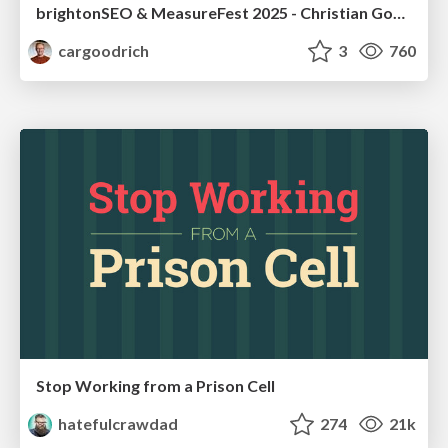
brightonSEO & MeasureFest 2025 - Christian Goodrich - Winning strategies for Black Friday CRO & PPC
cargoodrich
3
760
Stop Working from a Prison Cell
hatefulcrawdad
274
21k