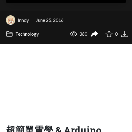
Inndy
June 25, 2016
Technology
360
0
超簡單電學 & Arduino