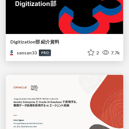
Digitization部 紹介資料
sansan33
2
7.7k
PRO