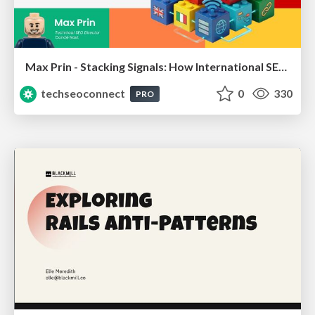
Max Prin - Stacking Signals: How International SEO Comes Together (And Falls Apart)
techseoconnect
0
330
PRO