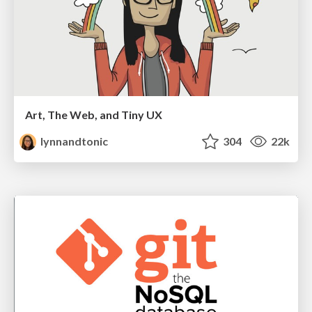
Art, The Web, and Tiny UX
lynnandtonic
304
22k