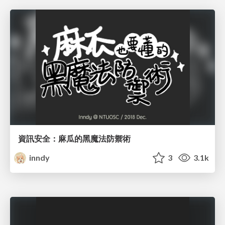
資訊安全：麻瓜的黑魔法防禦術
inndy
3
3.1k