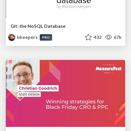
Git: the NoSQL Database
bkeepers
432
67k
PRO