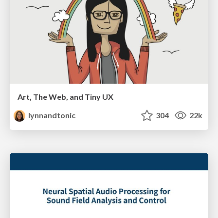
Art, The Web, and Tiny UX
lynnandtonic
304
22k