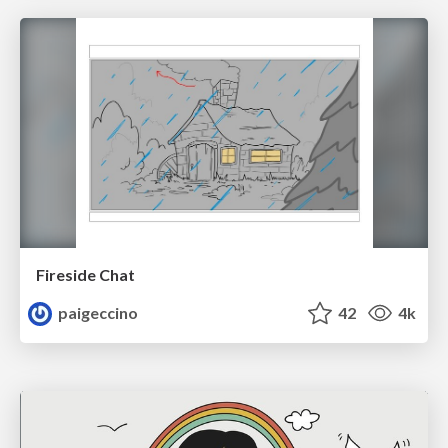
Fireside Chat
paigeccino
42
4k