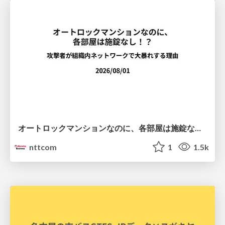
オートロックマンションなのに、各部屋は施錠なし！？ 攻撃者が組織内ネットワークで大暴れする理由 / The Front Door Is Locked, but the Rooms Are Wide Open: Why Attackers Move Freely Inside Enterprise Networks
nttcom
1
1.5k