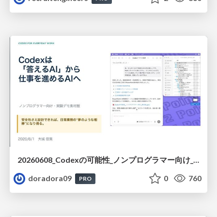
20260608_Codexの可能性_ノンプログラマー向け_大城追記
doradora09
0
760
PRO