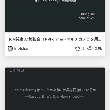
[CV関東3D勉強会] TPVFormer ~マルチカメラを用いた自動運転の3D Occupancy Prediction~
inoichan
1
2.9k