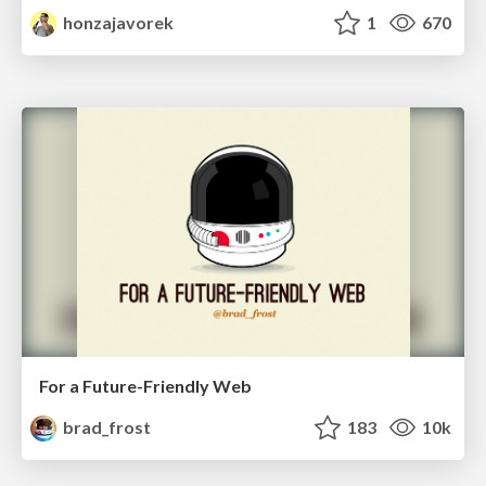
honzajavorek
1
670
For a Future-Friendly Web
brad_frost
183
10k