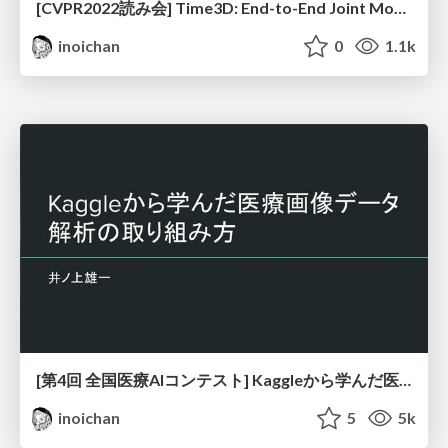
[CVPR2022読み会] Time3D: End-to-End Joint Monocular 3D Object Detection and Tracking for Autonomous Driving
inoichan
0
1.1k
[第4回 全国医療AIコンテスト] Kaggleから学んだ医療画像データ解析の取り組み方
inoichan
5
5k