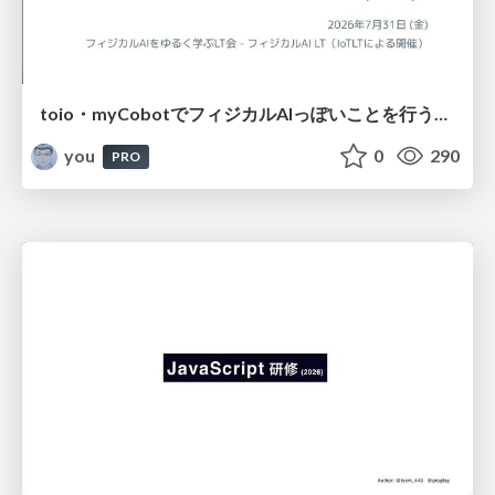
toio・myCobotでフィジカルAIっぽいことを行うための検討（とりあえず調査） / フィジカルAI LT（IoTLTによる開催）
you
0
290
PRO