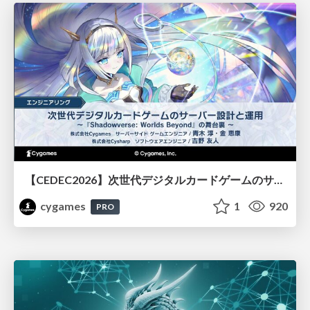
【CEDEC2026】次世代デジタルカードゲームのサーバー設計と運用 〜『Shadowverse: Worlds Beyond』の舞台裏～
cygames
1
920
PRO