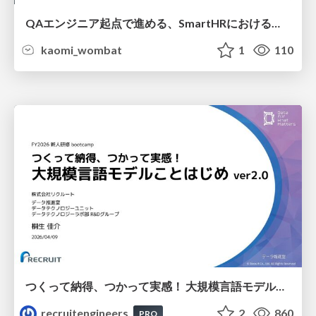
QAエンジニア起点で進める、SmartHRにおける信頼性向上について
kaomi_wombat
1
110
つくって納得、つかって実感！ 大規模言語モデルことはじめ ver2.0
recruitengineers
2
860
PRO