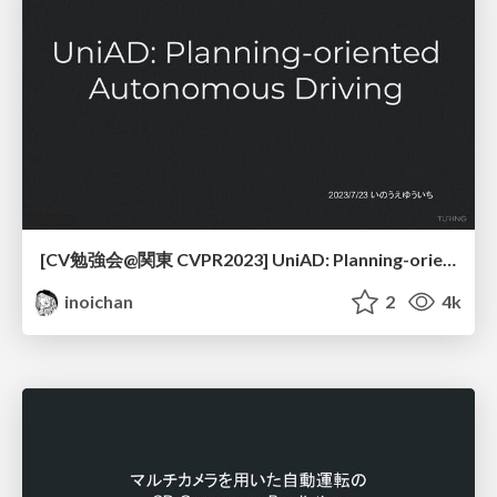
[CV勉強会@関東 CVPR2023] UniAD: Planning-oriented Autonomous Driving
inoichan
2
4k