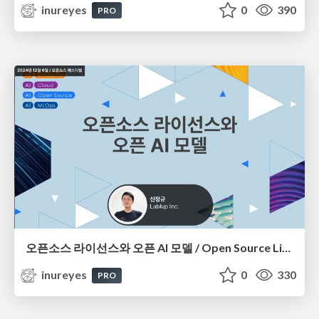
inureyes
0
390
PRO
오픈소스 라이선스와 오픈 AI 모델 / Open Source Licenses and Open AI Models
inureyes
0
330
PRO