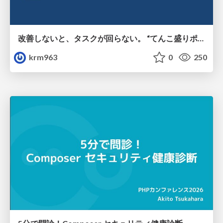
改善しないと、タスクが回らない。 “てんこ盛りポジション” を引き継いだ情シスの、入社3ヶ月の業務改善録
krm963
0
250