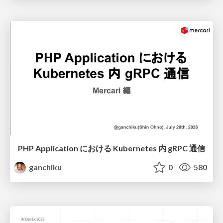
PHP Application における Kubernetes 内 gRPC 通信
ganchiku
0
580