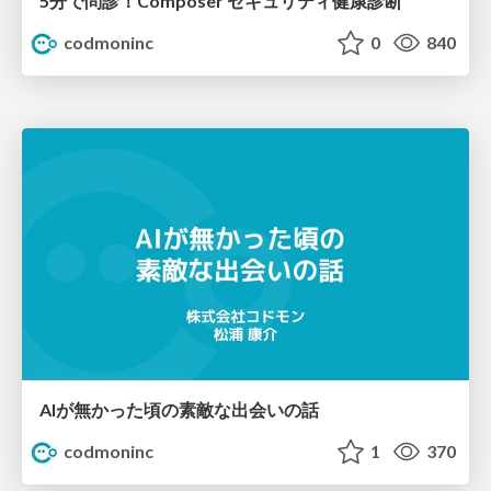
5分で問診！Composer セキュリティ健康診断
codmoninc
0
840
AIが無かった頃の素敵な出会いの話
codmoninc
1
370