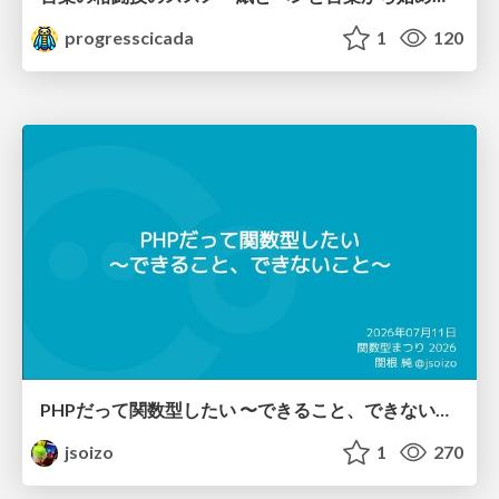
progresscicada
1
120
PHPだって関数型したい 〜できること、できないこと〜 / fp-in-php
jsoizo
1
270