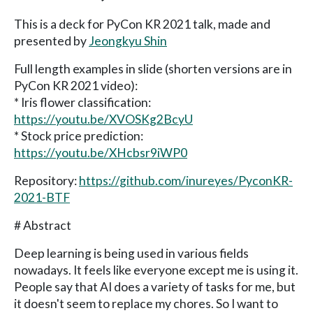
This is a deck for PyCon KR 2021 talk, made and
presented by
Jeongkyu Shin
Full length examples in slide (shorten versions are in
PyCon KR 2021 video):
* Iris flower classification:
https://youtu.be/XVOSKg2BcyU
* Stock price prediction:
https://youtu.be/XHcbsr9iWP0
Repository:
https://github.com/inureyes/PyconKR-
2021-BTF
# Abstract
Deep learning is being used in various fields
nowadays. It feels like everyone except me is using it.
People say that AI does a variety of tasks for me, but
it doesn't seem to replace my chores. So I want to