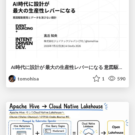
AI時代に設計が 最大の生産性レバーになる 意図駆動開発とデータを消さない設計｜Don't Delete Your Data or Your Intent — Design as the Deepest Lever in the AI Era
tomohisa
1
590