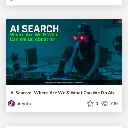
AI Search: Where Are We & What Can We Do About It?
aleyda
0
7.8k