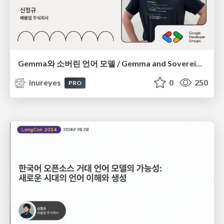
Gemma와 소버린 언어 모델 / Gemma and Sovereign Language Models
inureyes
0
250
PRO