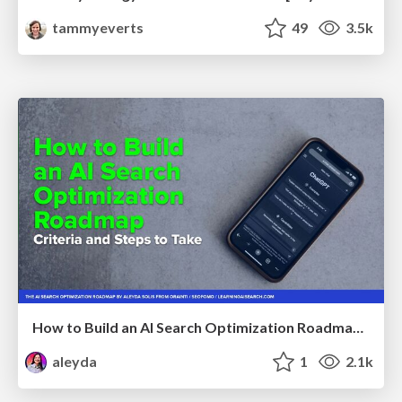
tammyeverts
49
3.5k
How to Build an AI Search Optimization Roadmap - Criteria and Steps to Take #SEOIRL
aleyda
1
2.1k