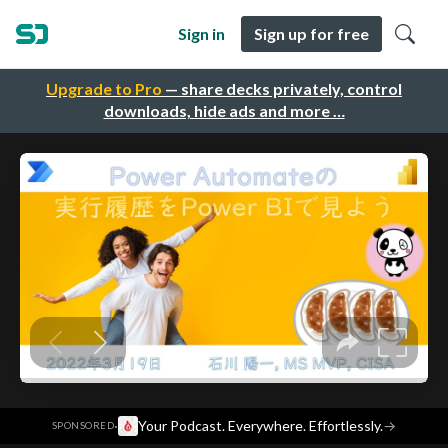
Sign in
Sign up for free
Upgrade to Pro
— share decks privately, control
downloads, hide ads and more …
·
Your Podcast. Everywhere. Effortlessly.
→
SPONSORED