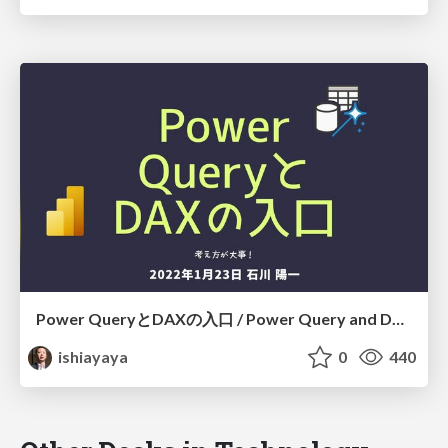
Power QueryとDAXの入口 / Power Query and DAX
ishiayaya
0
440