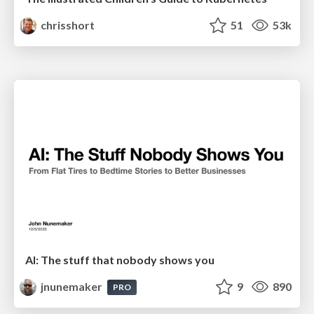
chrisshort
51
53k
AI: The stuff that nobody shows you
jnunemaker
9
890
PRO