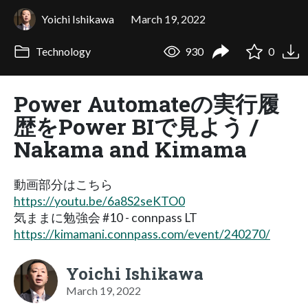
Yoichi Ishikawa
March 19, 2022
Technology
930
0
Power Automateの実行履
歴をPower BIで見よう /
Nakama and Kimama
動画部分はこちら
https://youtu.be/6a8S2seKTO0
気ままに勉強会 #10 - connpass LT
https://kimamani.connpass.com/event/240270/
Yoichi Ishikawa
March 19, 2022