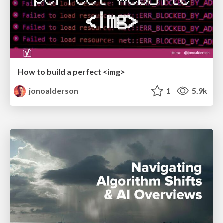
How to build a perfect <img>
jonoalderson
1
5.9k