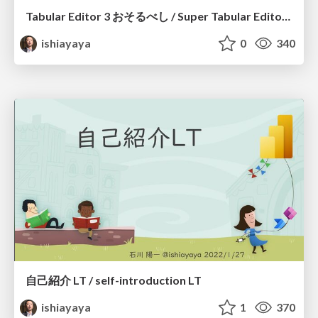
Tabular Editor 3 おそるべし / Super Tabular Editor 3
ishiayaya
0
340
自己紹介 LT / self-introduction LT
ishiayaya
1
370