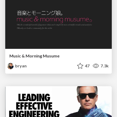
Music & Morning Musume
bryan
47
7.3k