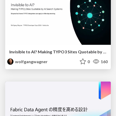
Invisible to AI? Making TYPO3 Sites Quotable by AI Search Systems
wolfgangwagner
0
160