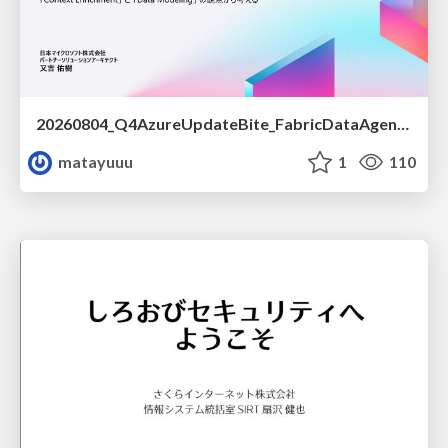
20260804_Q4AzureUpdateBite_FabricDataAgentの精度を高める設計.pdf
matayuuu
1
110