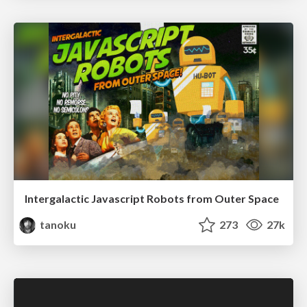
Intergalactic Javascript Robots from Outer Space
tanoku
273
27k