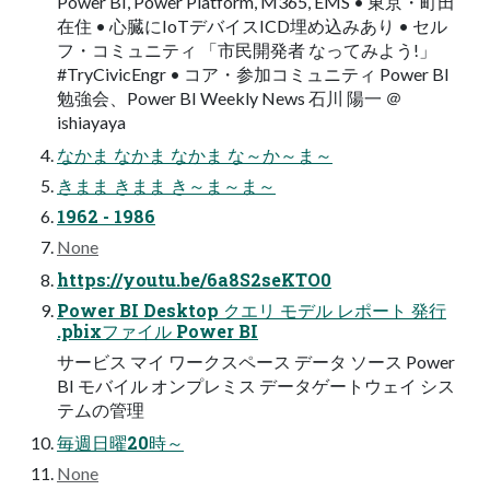
Power BI, Power Platform, M365, EMS • 東京・町田
在住 • 心臓にIoTデバイスICD埋め込みあり • セル
フ・コミュニティ 「市民開発者 なってみよう!」
#TryCivicEngr • コア・参加コミュニティ Power BI
勉強会、Power BI Weekly News 石川 陽一 ＠
ishiayaya
なかま なかま なかま な～か～ま～
きまま きまま き～ま～ま～
1962 - 1986
None
https://youtu.be/6a8S2seKTO0
Power BI Desktop クエリ モデル レポート 発行
.pbixファイル Power BI
サービス マイ ワークスペース データ ソース Power
BI モバイル オンプレミス データゲートウェイ シス
テムの管理
毎週日曜20時～
None