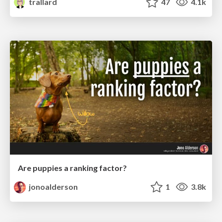
trallard
47
4.1k
Are puppies a ranking factor?
jonoalderson
1
3.8k