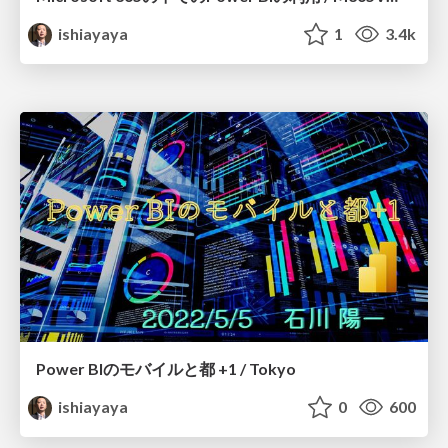
ishiayaya
1
3.4k
Power BIのモバイルと都 +1 / Tokyo
ishiayaya
0
600