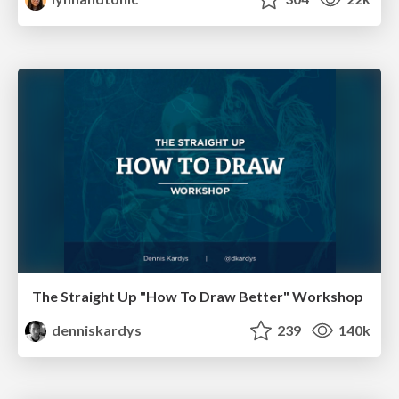
The Straight Up "How To Draw Better" Workshop
denniskardys
239
140k