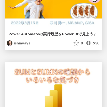
Power Automateの実行履歴をPower BIで見よう / Nakama and Kimama
ishiayaya
0
930