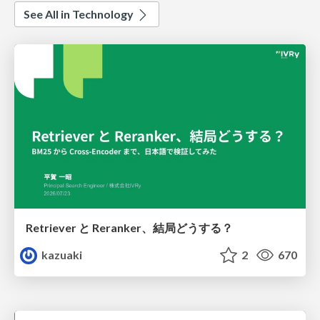
See All in Technology
Retriever と Reranker、結局どうする？
kazuaki
2
670