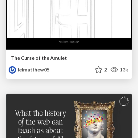
The Curse of the Amulet
leimatthew05
2
13k