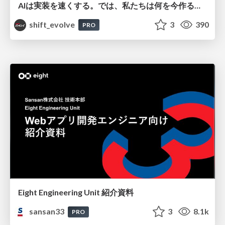
AIは実装を速くする。では、私たちは何を今作るべきか？－立場を越えてリリースに向き合ったチーム開発の実践 / 20260801 Hiromi Nakaya and Naoki Takahashi
shift_evolve
3
390
PRO
Eight Engineering Unit 紹介資料
sansan33
3
8.1k
PRO