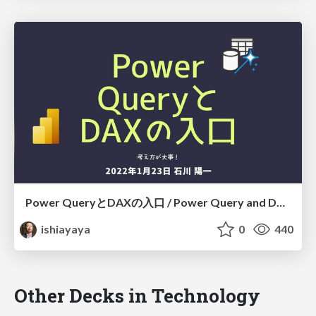
Power QueryとDAXの入口 / Power Query and DAX
ishiayaya
0
440
Other Decks in Technology