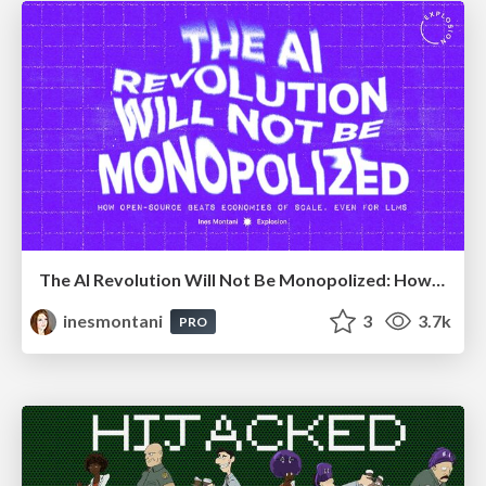
The AI Revolution Will Not Be Monopolized: How open-source beats economies of scale, even for LLMs
inesmontani
3
3.7k
PRO