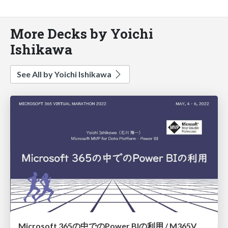
More Decks by Yoichi
Ishikawa
See All by Yoichi Ishikawa
Microsoft 365の中でのPower BIの利用 / M365VM2022