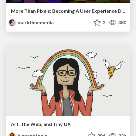
More Than Pixels: Becoming A User Experience Designer
marktimemedia
3
480
Art, The Web, and Tiny UX
lynnandtonic
304
22k