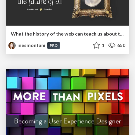
What the history of the web can teach us about the future of AI
inesmontani
1
650
PRO