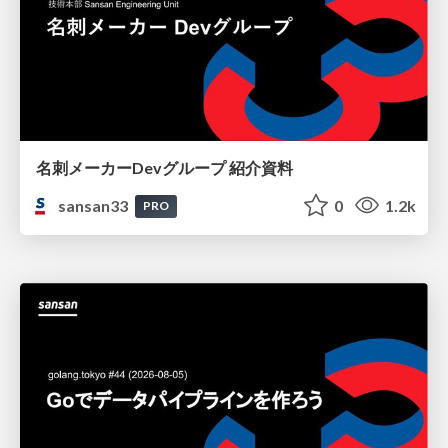
名刺メーカーDevグループ 紹介資料
sansan33
0
1.2k
PRO