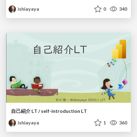
ishiayaya
0
340
自己紹介 LT / self-introduction LT
ishiayaya
1
360