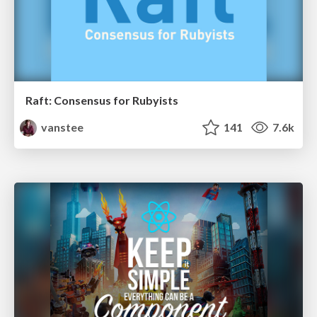
Raft: Consensus for Rubyists
vanstee
141
7.6k