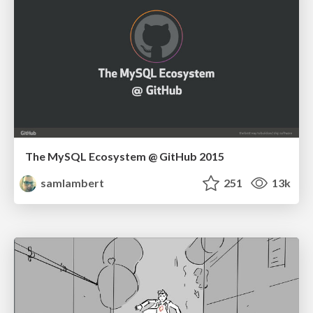
The MySQL Ecosystem @ GitHub 2015
samlambert
251
13k