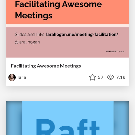
Facilitating Awesome Meetings
lara
57
7.1k