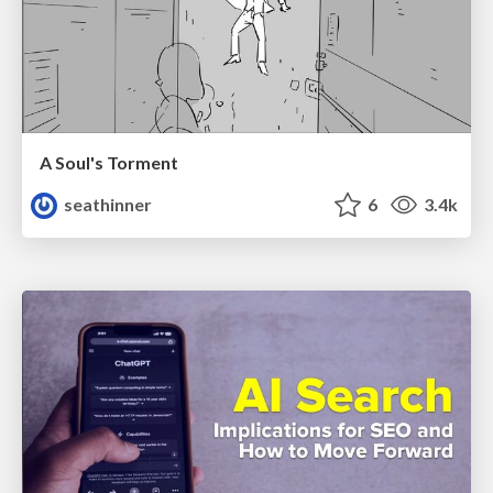
A Soul's Torment
seathinner
6
3.4k