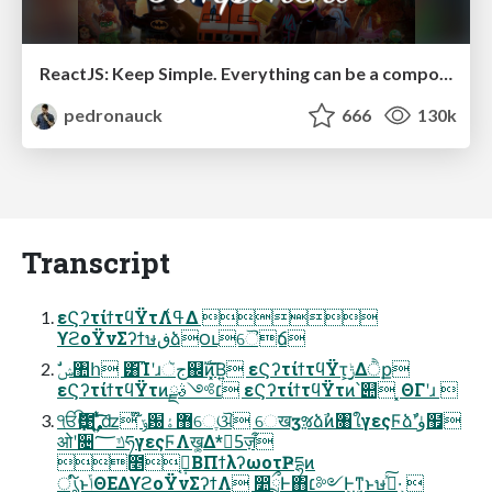
ReactJS: Keep Simple. Everything can be a component!
pedronauck
666
130k
Transcript
εϚʔτίϯτϥΫτΛߟ͑Δ 
ϒϩοΫνΣʔϯษڧձ౦ւୈճ
εϚʔτίϯτϥΫτͷ׆༻ࣄྫ εϚʔτίϯτϥΫτͷ՝୊ ͓ΘΓʹɹ 
ੴҪ఩࣏ ͍͍ͯͭ͠͡ʣ ໊ݹ԰޻ۀେֶଔ େखӡૹձࣾͷ৘ใγεςϜձࣾʹۈ຿
ओʹ૔ݿ؅ཧγεςϜΛख͕͚Δ*5ٕज़ऀ
೥݄ࠒ͔ΒΠϯλʔωοτҎདྷͷ
ൃ໌ͱݴΘΕΔϒϩοΫνΣʔϯΛ ෺ྲྀͰ΋׆༻Ͱ͖ͳ͍͔ͱษڧͯ͠·͢ 