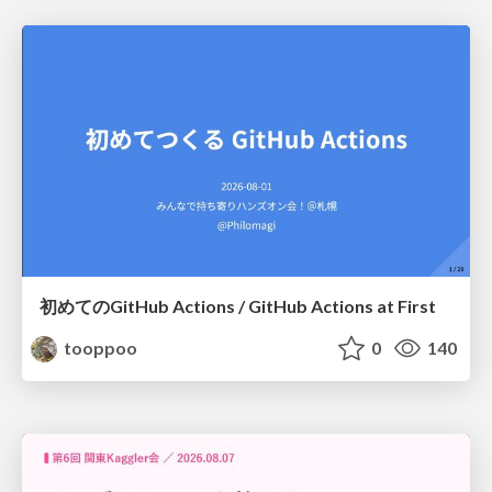
初めてのGitHub Actions / GitHub Actions at First
tooppoo
0
140