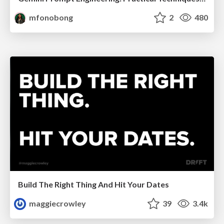
mfonobong
2
480
Build The Right Thing And Hit Your Dates
maggiecrowley
39
3.4k