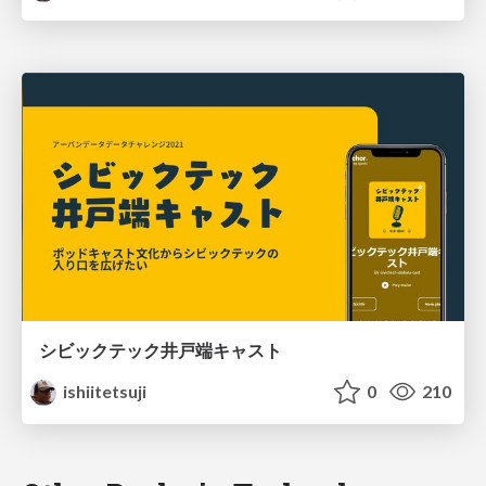
シビックテック井戸端キャスト
ishiitetsuji
0
210