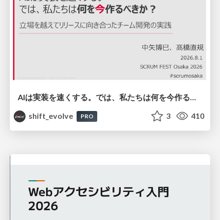
AIは実装を速くする。では、私たちは何を今作るべきか？－立場を越えてリリースに向き合ったチーム開発の実践 / 20260801 Hiromi Nakaya and Naoki Takahashi
shift_evolve
3
410
PRO