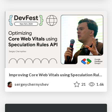
Improving Core Web Vitals using Speculation Rules API
sergeychernyshev
21
1.6k