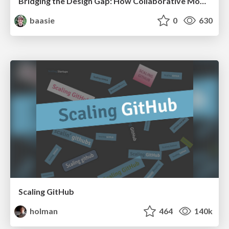
Bridging the Design Gap: How Collaborative Modelling removes blockers to flow between stakeholders and teams @FastFlow conf
baasie
0
630
Scaling GitHub
holman
464
140k