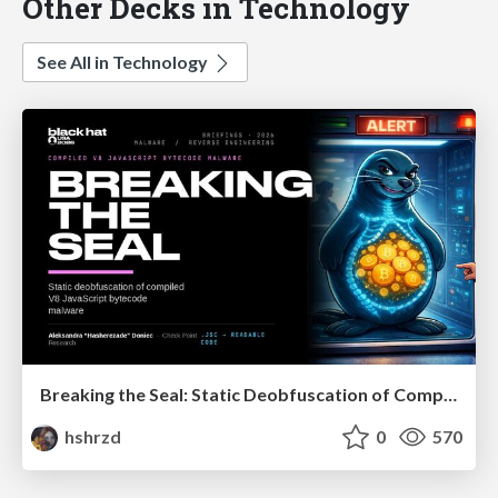
Other Decks in Technology
See All in Technology
Breaking the Seal: Static Deobfuscation of Compiled V8 JavaScript Bytecode Malware
hshrzd
0
570