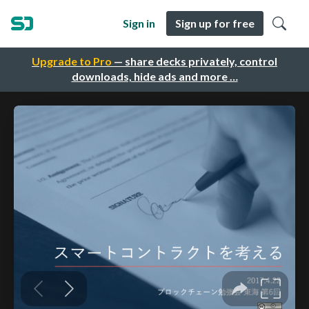
Sign in
Sign up for free
Upgrade to Pro
— share decks privately, control
downloads, hide ads and more …