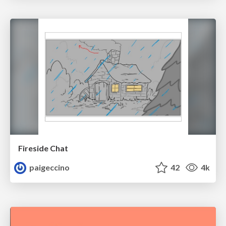
Fireside Chat
paigeccino
42
4k