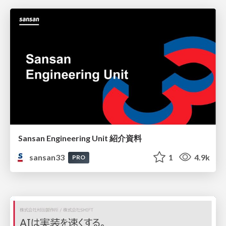
Sansan Engineering Unit 紹介資料
sansan33
1
4.9k
PRO