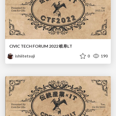
CIVIC TECH FORUM 2022 岐阜LT
ishiitetsuji
0
190