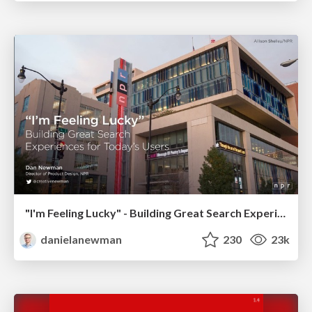
"I'm Feeling Lucky" - Building Great Search Experiences for Today's Users (#IAC19)
danielanewman
230
23k