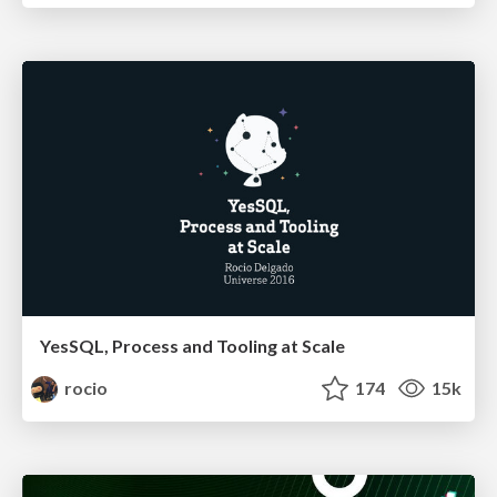
YesSQL, Process and Tooling at Scale
rocio
174
15k