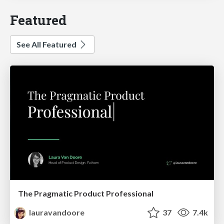
Featured
See All Featured
The Pragmatic Product Professional
lauravandoore
37
7.4k