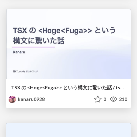
TSX の <Hoge<Fuga>> という構文に驚いた話 / tsx-type-argument-syntax
kanaru0928
0
210