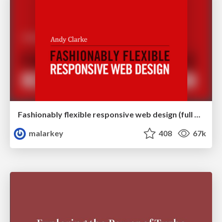
Fashionably flexible responsive web design (full day workshop)
malarkey
408
67k