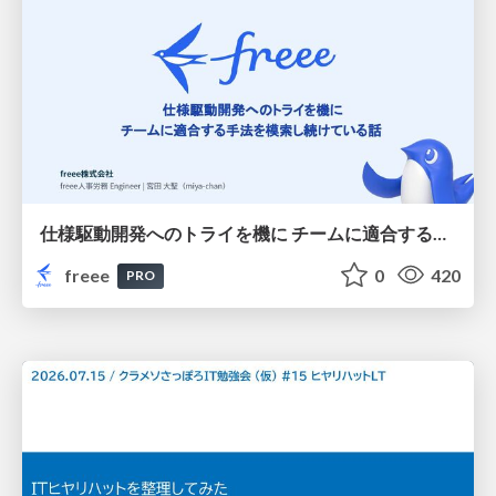
仕様駆動開発へのトライを機に チームに適合する手法を模索し続けている話
freee
0
420
PRO