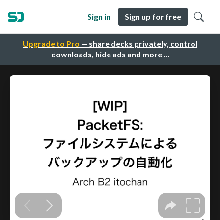
Sign in
Sign up for free
Upgrade to Pro
— share decks privately, control
downloads, hide ads and more …