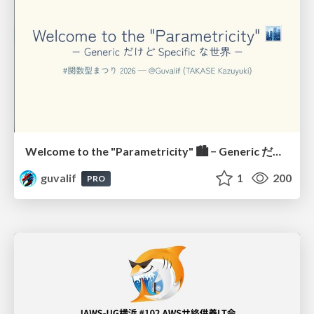
Welcome to the "Parametricity" 🏙️ − Generic だけど Specific な世界 −
guvalif
1
200
PRO