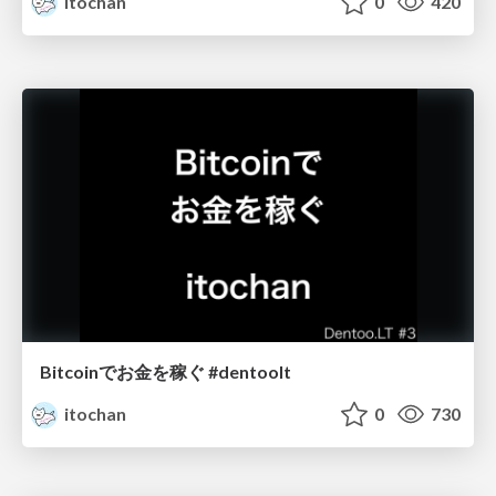
itochan
0
420
Bitcoinでお金を稼ぐ #dentoolt
itochan
0
730