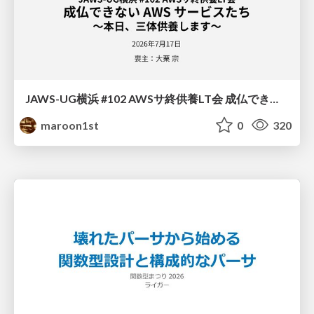
JAWS-UG横浜 #102 AWSサ終供養LT会 成仏できない AWS サービスたち 〜本日、三体供養します〜
maroon1st
0
320