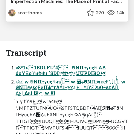
Imperfection Machines: The Place of Print at Facebook
scottboms
270
14k
Transcript
<8*1> 1BDLFU'4 ϑΝΠϧγεςϜʹΑΔ
όοΫΞοϓͷࣗಈԽ "SDI#JUPDIBO 
ಈػ w ϑΝΠϧγεςϜͷษڧ͕͍ͨ͠ w ෼ࢄϑΝΠϧγεςϜʹڵຯ͕͋ͬͨ w
ϑΝΠϧγεςϜͷΠϕϯτΛ*1ͰૹΔ͜ͱͰ *1ϒϩʔυΩϟετΛ༻͍
Δ͜ͱ͕Ͱ͖ΔͷͰ͸ w ΋
ͬ ͱ γ ϯϓϧ Ͱ͍ ͍ w '64&
'JMFTZTUFNJO6TFSTQBDF Λ༻͍ͯԾ૝తͳϑΝ
ΠϧγεςϜΛ࣮૷͢Δ͜ͱͰϑΝΠϧγεςϜʹର͢Δ ཧղΛਂΊ͍ͨ 
TTIGTIUUQTHJUIVCDPNMJCGVT
FTTIGT(MVTUFS'4IUUQTXXXH