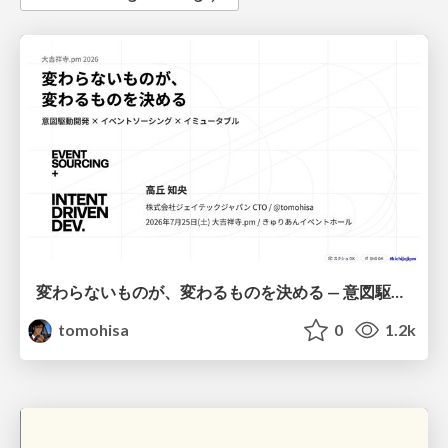
変わらないものが、変わるものを決める — 意図駆動開発 × イベントソーシング × イミュータブル | What Doesn't Change Decides What Can — IDD × Event Sourcing × Immutability
tomohisa
0
1.2k