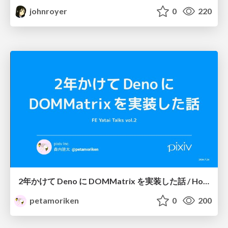
johnroyer
0
220
2年かけて Deno に DOMMatrix を実装した話 / How I implemented DOMMatrix in Deno over two years
petamoriken
0
200