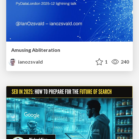
Amusing Abliteration
ianozsvald
1
240