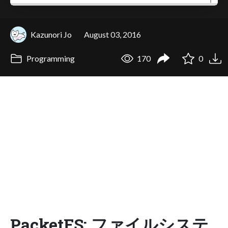
Kazunori Jo
August 03, 2016
Programming
170
0
PacketFS: ファイルシステ