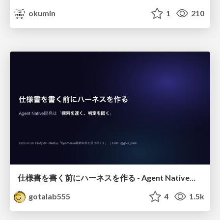
okumin
1
210
仕様書を書く前にハーネスを作る - Agent Native開発は「探索を速く、判定を固く」
gotalab555
4
1.5k