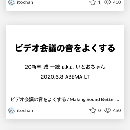
itochan
1
410
ビデオ会議の音をよくする / Making Sound Better with Video Conference
itochan
0
450