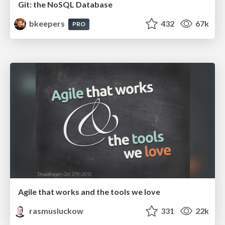
Git: the NoSQL Database
bkeepers
432
67k
PRO
Agile that works and the tools we love
rasmusluckow
331
22k