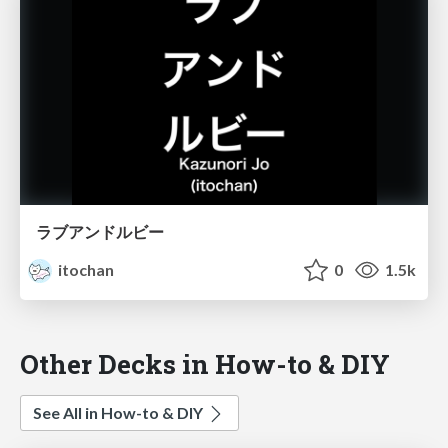
ラブアンドルビー
itochan
0
1.5k
Other Decks in How-to & DIY
See All in How-to & DIY