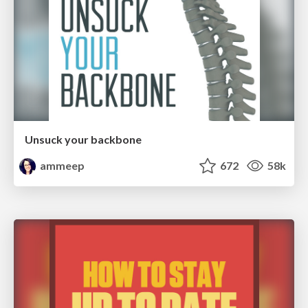
Unsuck your backbone
ammeep
672
58k