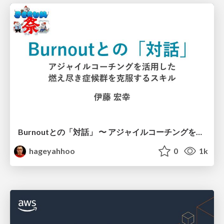
Burnoutとの「対話」 〜 アジャイルコーチングを活用した、燃え尽き症候群を克服するスキル 〜 / Dialogue with Burnout by Using Agile Coaching Skills
hageyahhoo
0
1k