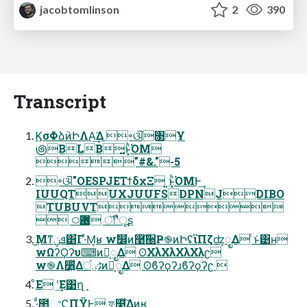
jacobtomlinson
2
390
Transcript
ϏσΦձٞͷԻΛΑ͘͢Δ ৽ଔ৓Ұ
౷BLB͍ͱ͓ͪΌΜ
"#&."-5
৽ଔ"OESPJEΤϯδχΞ ͍ͱ͓ͪΌΜͰ͢
IUUQTUXJUUFSDPNJDIBO
TUBUVT
 ࿀Ѫ࿩ ৗʹืूʂ
͜Μͳܦݧ͸͋Γ·ͤΜ͔ʁ wࣗ෼ͷ࿩͠੠Ҏ֎ͷԻʢϊΠζʣ͕ೖΔ ͨͱ͑͹ʜ
wΩʔϘʔυ⌨ͷԻ͕ೖΔ ʘΧλΧλΧλΧλʗ
w֎Λ૸͍ͬͯΔٹٸंͷԻ͕ೖΔ ʘϐʔϙʔɹϐʔϙʔʗ 
ͦΕ ʹ͢Ε͹ղܾ
·ͩ಺ଂϚΠΫͰ ফ໣ͯ͠Δͷʁ