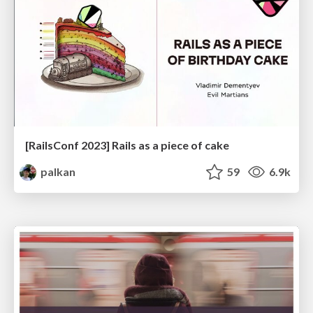
[RailsConf 2023] Rails as a piece of cake
palkan
59
6.9k