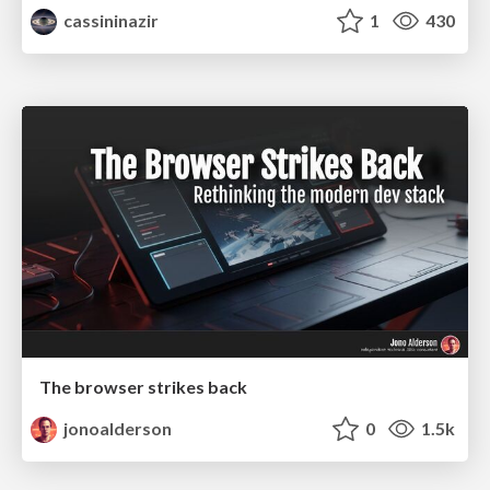
cassininazir
1
430
The browser strikes back
jonoalderson
0
1.5k