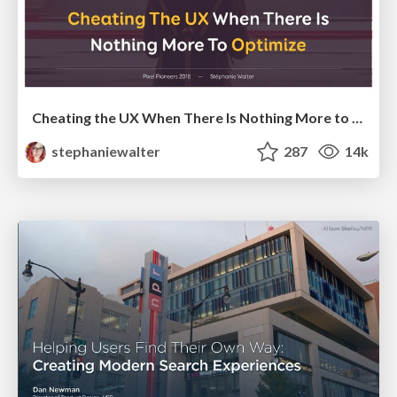
Cheating the UX When There Is Nothing More to Optimize - PixelPioneers
stephaniewalter
287
14k