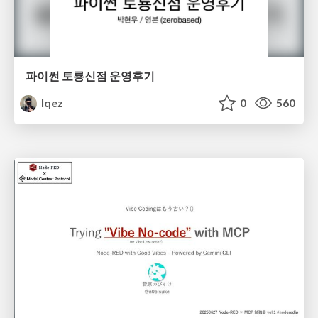
파이썬 토룡신점 운영후기
lqez
0
560