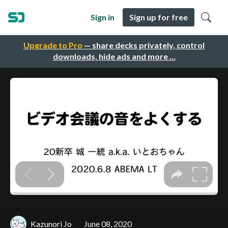
Sign in
Sign up for free
Upgrade to Pro
— share decks privately, control
downloads, hide ads and more …
Kazunori Jo
June 08, 2020