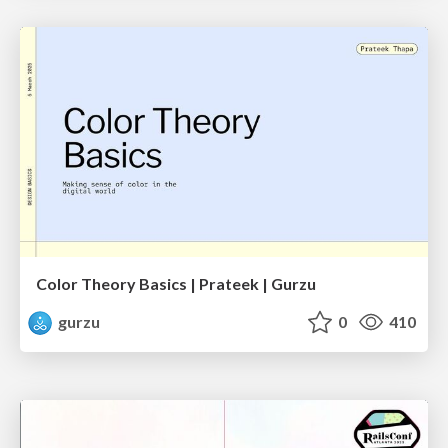
Color Theory Basics | Prateek | Gurzu
gurzu
0
410