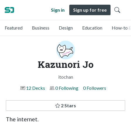
Sign in
Sign up for free
Featured
Business
Design
Education
How-to &
Kazunori Jo
itochan
12 Decks
0 Following
0 Followers
2 Stars
The internet.