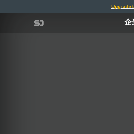
Upgrade t
企