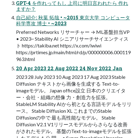
GPT-4 を作れってもし 上司に明日言われたら 作れ
ますか？
自己紹介: 秋葉 拓哉 • ~2015 東京大学 コンピュータ
科学専攻 博士 • ~2023
Preferred Networks リサーチャー → ML基盤担当VP
• 2023~ Stability AI シニアリサーチサイエンティス
ト https://takiba.net https://x.com/iwiwi
https://prtimes.jp/main/html/rd/p/000000006.000119
963.html
20 Apr 2023 22 Aug 2022 24 Nov 2022 Jan
2023 28 July 2023 10 Aug 2023 17 Aug 2023 Stable
Diffusion テキストから画像を生成する Text-to-
imageモデル。 Japan office設立 日本のクリエイタ
ー・会社・組織の想像 力・創造力を拡張。
StableLM Stability AIから初となる言語モデ ルをリリ
ース。 Stable Diffusion XL これまでのStable
Diffusionの中で 最も高性能なモデル。 Stable
Diffusion V2.1 V1リリースモデルからさらなる改善
がされたモデル。 基盤のText-to-imageモデルを拡張
したモデルも公 開。 • Super-Resolution Upscaler