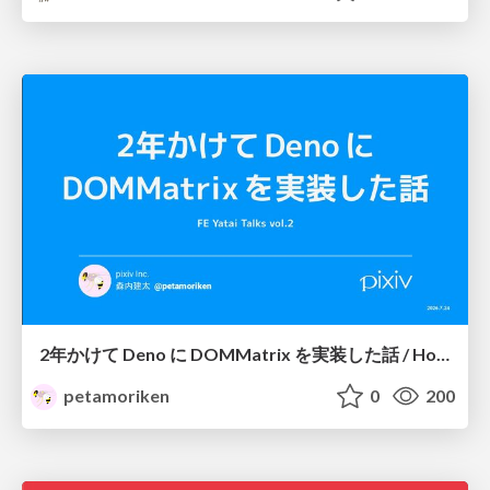
2年かけて Deno に DOMMatrix を実装した話 / How I implemented DOMMatrix in Deno over two years
petamoriken
0
200