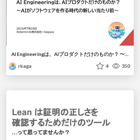
AI Engineeringは、AIプロダクトだけのものか？ 〜AIがソフトウェアを作る時代の新しい当たり前〜 / No AI in your product. AI Engineering in your development.
rkaga
4
350