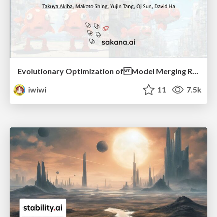
Evolutionary Optimization of Model Merging Recipes (2024/04/17, NLPコロキウム)
iwiwi
11
7.5k