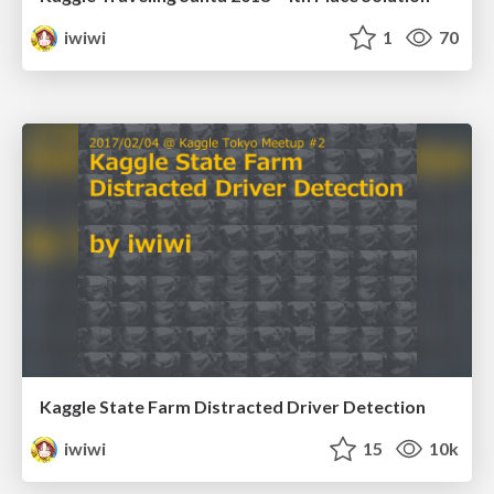
iwiwi
1
70
Kaggle State Farm Distracted Driver Detection
iwiwi
15
10k