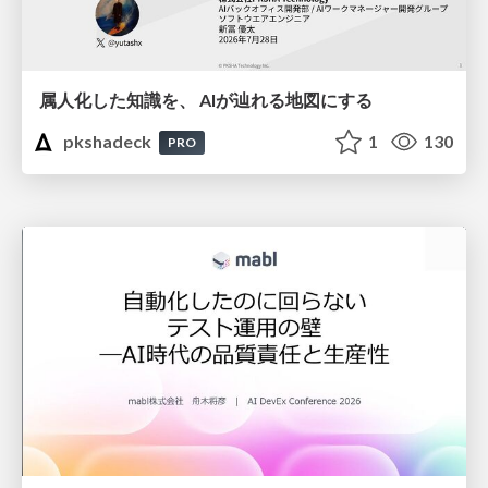
属人化した知識を、 AIが辿れる地図にする
pkshadeck
1
130
PRO