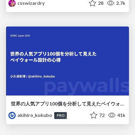
csswizardry
28
2.7k
世界の人気アプリ100個を分析して見えたペイウォール設計の心得
akihiro_kokubo
72
41k
PRO