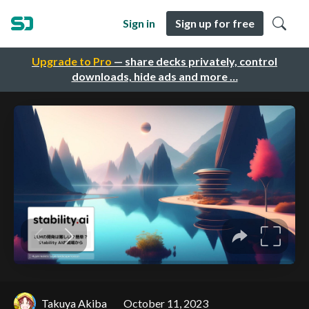
Sign in
Sign up for free
Upgrade to Pro
— share decks privately, control
downloads, hide ads and more …
Takuya Akiba
October 11, 2023