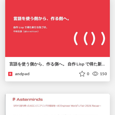
言語を使う側から、作る側へ。 自作 Lisp で得た新たな気づき。
andpad
0
150