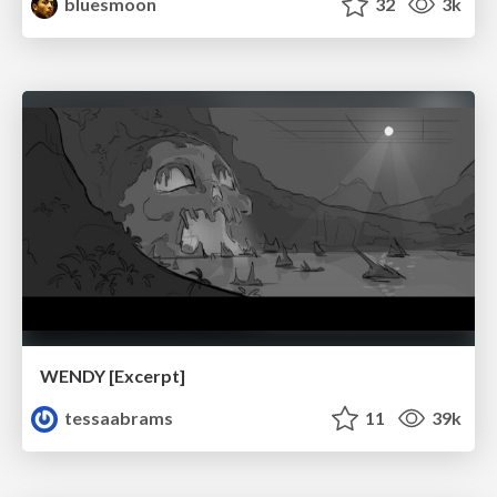
bluesmoon
32
3k
WENDY [Excerpt]
tessaabrams
11
39k