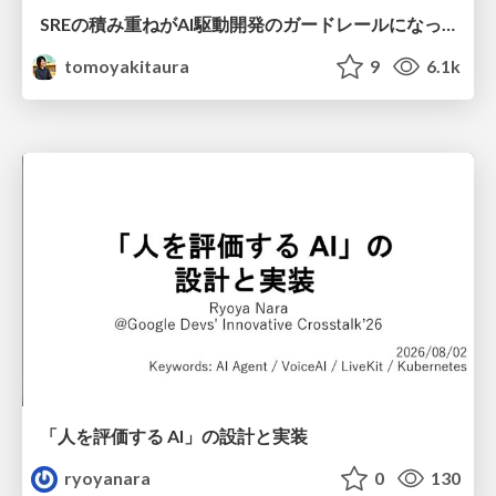
SREの積み重ねがAI駆動開発のガードレールになった ― 7つの実践/SRE Guardrails The 7
tomoyakitaura
9
6.1k
「人を評価する AI」の 設計と実装
ryoyanara
0
130