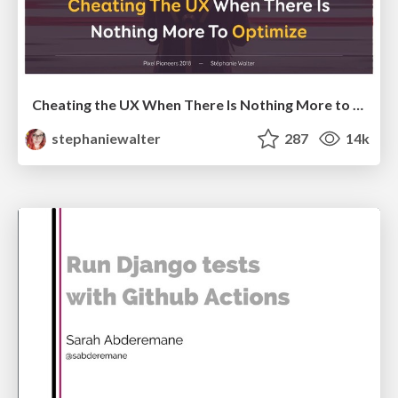
Cheating the UX When There Is Nothing More to Optimize - PixelPioneers
stephaniewalter
287
14k