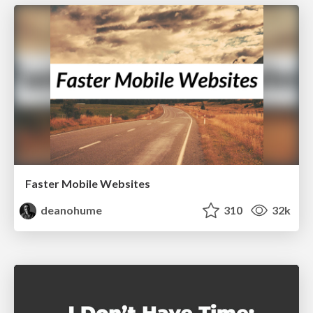
Faster Mobile Websites
deanohume
310
32k