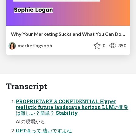
Why Your Marketing Sucks and What You Can Do About It - Sophie Logan
marketingsoph
0
350
Transcript
PROPRIETARY & CONFIDENTIAL Hyper
realistic future landscape horizon LLMの開発
は難しい？簡単？ Stability
AIの現場から
GPT-4 って 凄いですよね