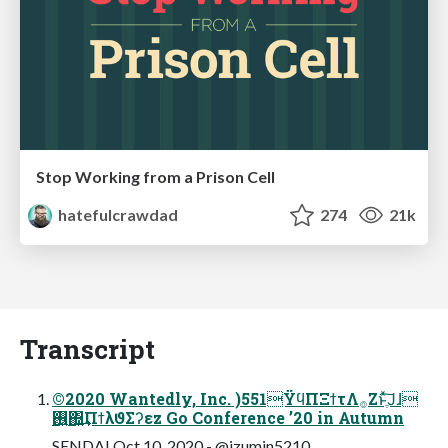
Stop Working from a Prison Cell
hatefulcrawdad
274
21k
Transcript
©2020 Wantedly, Inc. )551ΫϥΠΞϯτΛ࡞Ζ͏ͱֶͯ͠Ϳɺ
࢖͍΍͍͢ΠϯλϑΣʔεz Go Conference ’20 in Autumn
SENDAI Oct 10, 2020 - @izumin5210