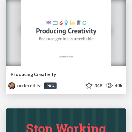
Producing Creativity
orderedlist
348
40k
PRO