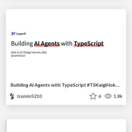
Building AI Agents with TypeScript #TSKaigiHokuriku
izumin5210
6
1.8k