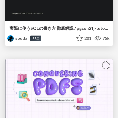
実際に使うSQLの書き方 徹底解説 / pgcon21j-tutorial
soudai
201
75k
PRO