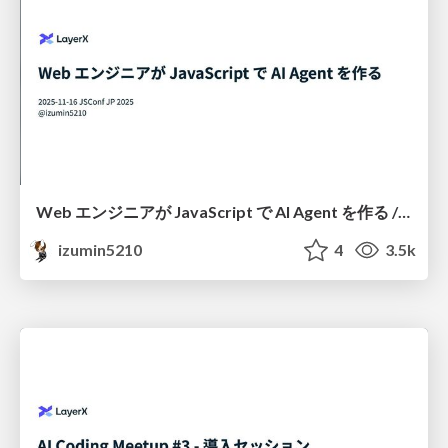
Web エンジニアが JavaScript で AI Agent を作る / JSConf JP 2025 sponsor session
izumin5210
4
3.5k