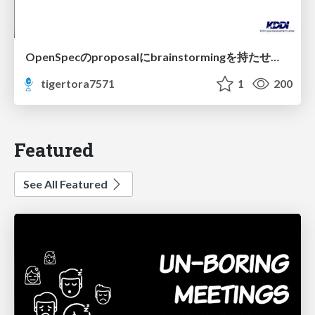
OpenSpecのproposalにbrainstormingを持たせてみた
tigertora7571
1
200
Featured
See All Featured