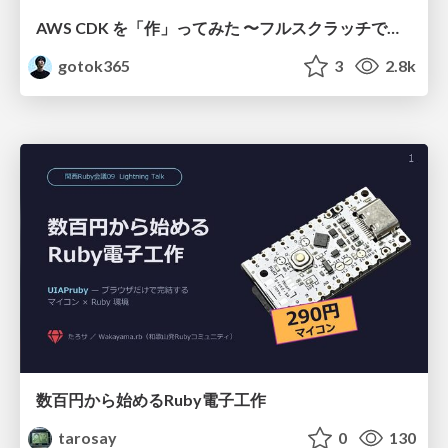
AWS CDK を「作」ってみた 〜フルスクラッチで見えた CDK の裏側〜 / aws-cdk-from-scratch
gotok365
3
2.8k
数百円から始めるRuby電子工作
tarosay
0
130