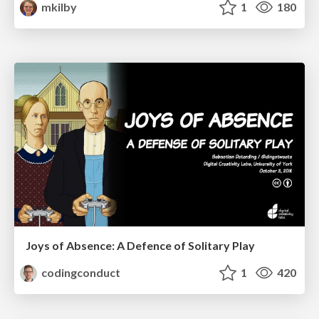
mkilby
1
180
Joys of Absence: A Defence of Solitary Play
codingconduct
1
420