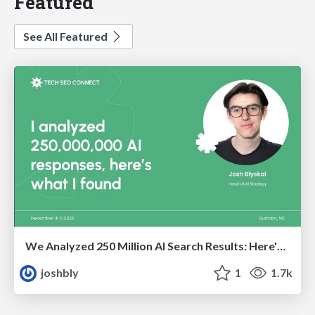
Featured
See All Featured
We Analyzed 250 Million AI Search Results: Here's What I Found
joshbly
1
1.7k