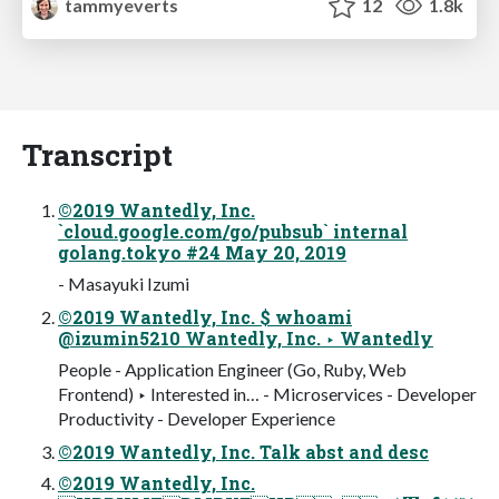
tammyeverts
12
1.8k
Transcript
©2019 Wantedly, Inc.
`cloud.google.com/go/pubsub` internal
golang.tokyo #24 May 20, 2019
- Masayuki Izumi
©2019 Wantedly, Inc. $ whoami
@izumin5210 Wantedly, Inc. ‣ Wantedly
People - Application Engineer (Go, Ruby, Web
Frontend) ‣ Interested in… - Microservices - Developer
Productivity - Developer Experience
©2019 Wantedly, Inc. Talk abst and desc
©2019 Wantedly, Inc.