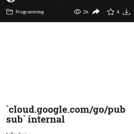
Programming
2k
4
`cloud.google.com/go/pub
sub` internal