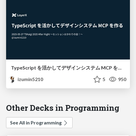
TypeScript を活かしてデザインシステム MCP を作る / #tskaigi_after_night
izumin5210
5
950
Other Decks in Programming
See All in Programming