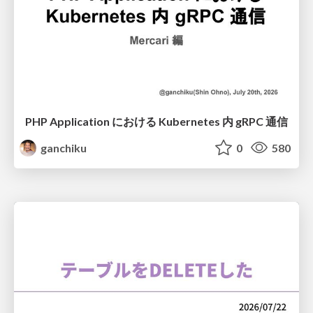
PHP Application における Kubernetes 内 gRPC 通信
ganchiku
0
580