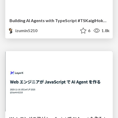
Building AI Agents with TypeScript #TSKaigiHokuriku
izumin5210
6
1.8k