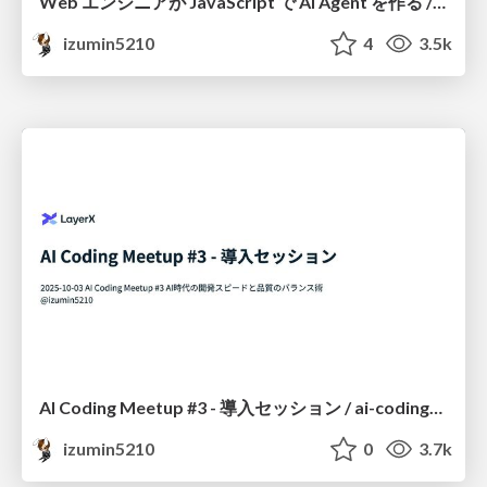
Web エンジニアが JavaScript で AI Agent を作る / JSConf JP 2025 sponsor session
izumin5210
4
3.5k
AI Coding Meetup #3 - 導入セッション / ai-coding-meetup-3
izumin5210
0
3.7k