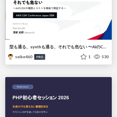
型も通る、synthも通る、それでも危ない 〜AIのCDKの権限とコストを機械で検証する〜 / It Passes Type Checks, It Passes Synth Checks, but It’s Still Risky — Automatically Verifying Permissions and Costs in AI’s CDK —
seike460
1
530
PRO