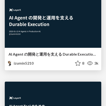
AI Agent の開発と運用を支える Durable Execution #AgentsInProd
izumin5210
8
3k