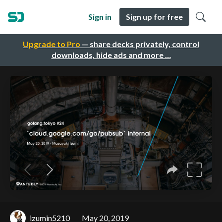
Sign in
Sign up for free
Upgrade to Pro
— share decks privately, control
downloads, hide ads and more …
izumin5210
May 20, 2019