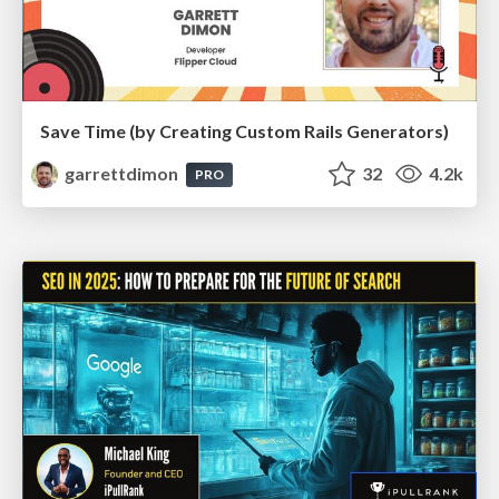
Save Time (by Creating Custom Rails Generators)
garrettdimon
32
4.2k
PRO