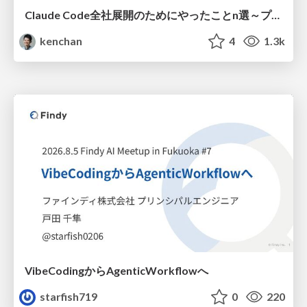
Claude Code全社展開のためにやったことn選～プラグイン302個・コミッター271人を支えるために～
kenchan
4
1.3k
VibeCodingからAgenticWorkflowへ
starfish719
0
220