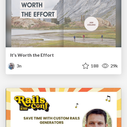
It's Worth the Effort
3n
188
29k