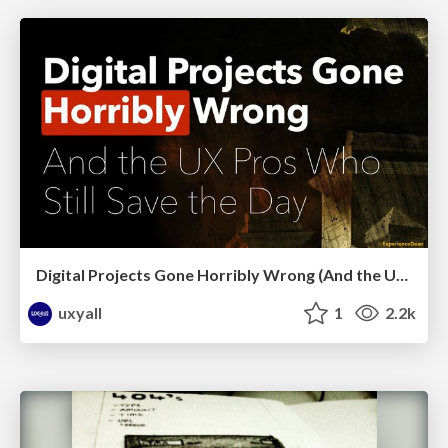
Digital Projects Gone Horribly Wrong (And the UX Pros Who Still Save the Day) - Dean Schuster
uxyall
1
2.2k