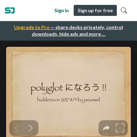
Sign in
Sign up for free
Upgrade to Pro
— share decks privately, control
downloads, hide ads and more …