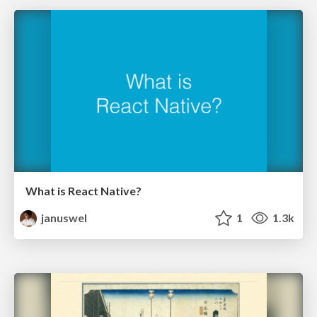
What is React Native?
januswel
1
1.3k