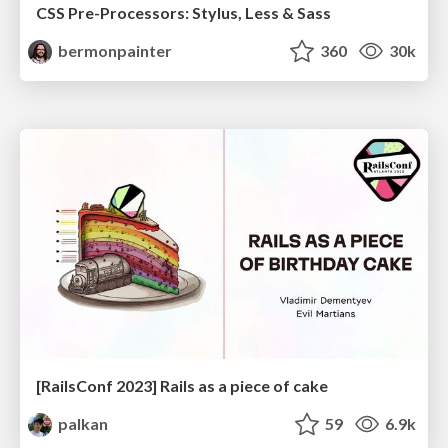
CSS Pre-Processors: Stylus, Less & Sass
bermonpainter
360
30k
[RailsConf 2023] Rails as a piece of cake
palkan
59
6.9k