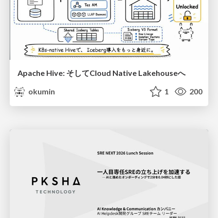
Apache Hive: そしてCloud Native Lakehouseへ
okumin
1
200