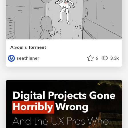
A Soul's Torment
seathinner
6
3.3k