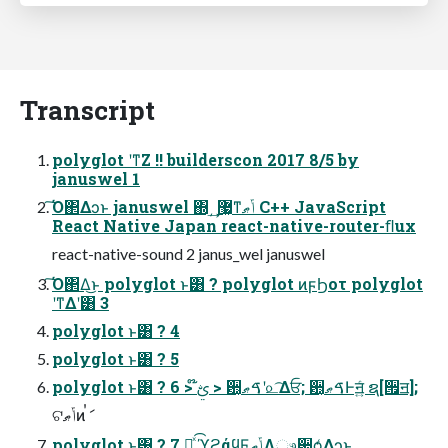
Transcript
polyglot ʹͳΖ͏ !! builderscon 2017 8/5 by
januswel 1
͠Ό΂Δͻͱ januswel ΍͵͢ ޷͖ͳݴޠ C++ JavaScript
React Native Japan react-native-router-ﬂux
react-native-sound 2 janus_wel januswel
͠Ό΂Δ͜ͱ polyglot ͱ͸ ? polyglot ͷϝϦοτ polyglot
ʹͳΔʹ͸ 3
polyglot ͱ͸ ? 4
polyglot ͱ͸ ? 5
polyglot ͱ͸ ? 6 > ໊ࢺ > ਺͔ࠃޠʹ௨͡Δਓ; ਺͔ࠃޠͰॻ͍ͨ ຊ[੟ॻ];
ଟݴޠͷࠞަ
polyglot ͱ͸ ? 7 సͯ͡ ϓϩάϥϜݴޠΛෳ਺ѻ͑Δͻͱ