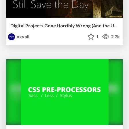
Digital Projects Gone Horribly Wrong (And the UX Pros Who Still Save the Day) - Dean Schuster
uxyall
1
2.2k