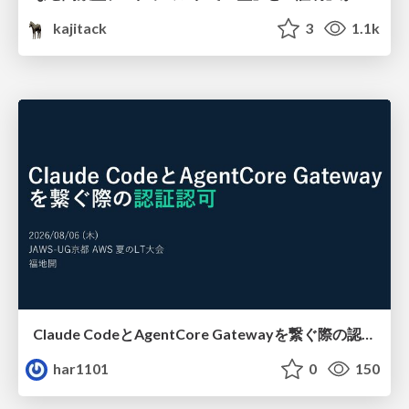
kajitack
3
1.1k
Claude CodeとAgentCore Gatewayを繋ぐ際の認証認可 / Authentication and authorization when connecting Claude Code with AgentCore Gateway
har1101
0
150