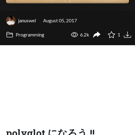
januswel
August 05, 2017
Programming
6.2k
1
polyglot になろう !!