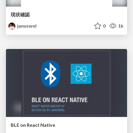
現状確認
januswel
0
1k
BLE on React Native