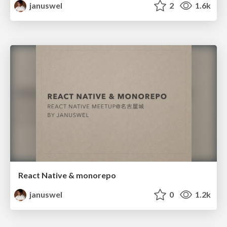
januswel
2
1.6k
React Native & monorepo
januswel
0
1.2k