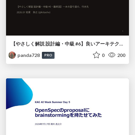
【やさしく解説 設計編・中級 #6】良いアーキテクチャとは ～ 一本の登り道の、行き先 ～
panda728
0
200
PRO