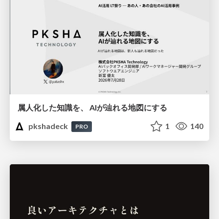
属人化した知識を、 AIが辿れる地図にする
pkshadeck
1
140
PRO