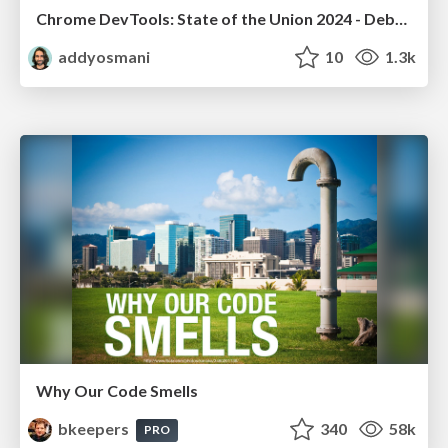
Chrome DevTools: State of the Union 2024 - Debugging React & Beyond
addyosmani
10
1.3k
Why Our Code Smells
bkeepers
340
58k
PRO