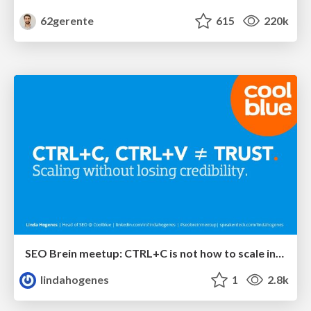
62gerente
615
220k
SEO Brein meetup: CTRL+C is not how to scale international SEO
lindahogenes
1
2.8k