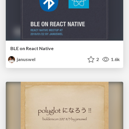
BLE on React Native
januswel
2
1.6k