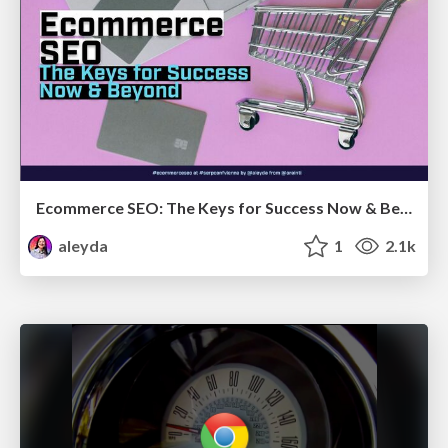
Ecommerce SEO: The Keys for Success Now & Beyond - #SERPConf2024
aleyda
1
2.1k