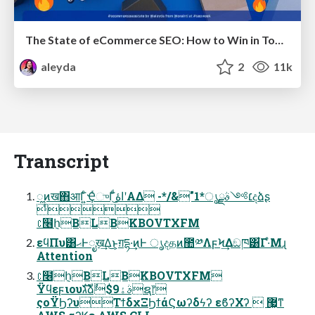
The State of eCommerce SEO: How to Win in Today's Products SERPs - #SEOweek
aleyda
2
11k
Transcript
ೣͷख΋आΓ͍ͨҾͬுΓͩ͜اۀʹΑΔ -*/&"1*׆༻ࣄྫൃදձʂ

∁໦݈հBLBKBOVTXFM
εϥΠυ͸ޙͰೖख͢Δ͜ͱ͕ग़དྷ·͢ͷͰ ൃදதͷ಺༰ΛϝϞ͢Δඞཁ͸͋Γ·ͤΜɻ
Attention
∁໦݈հBLBKBOVTXFM
Ϋϥεϝιουגࣜձࣾ$9ࣄۀຊ෦
ςοΫϦʔυΤϯδχΞϦϯάϚωʔδϟʔ εϐʔΧʔ  ޷͖ͳ