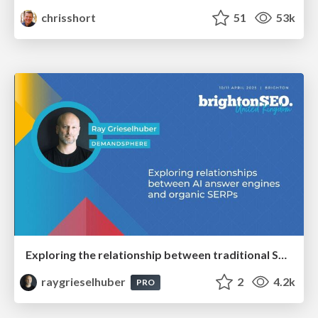
chrisshort
51
53k
Exploring the relationship between traditional SERPs and Gen AI search
raygrieselhuber
2
4.2k
PRO