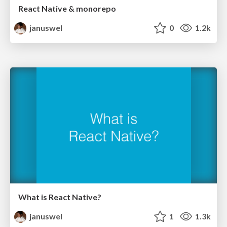
React Native & monorepo
januswel
0
1.2k
What is React Native?
januswel
1
1.3k