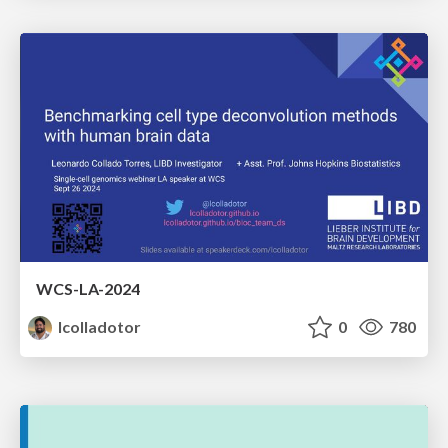
WCS-LA-2024
lcolladotor
0
780