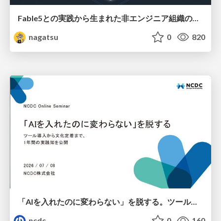
Fable5との実践から生まれた非エンジニア組織のループエンジニアリング
nagatsu
0
820
「AIを入れたのに変わらない」を脱する。ツール導入から文化定着まで、1年間の実践知を公開
ncdc
0
160