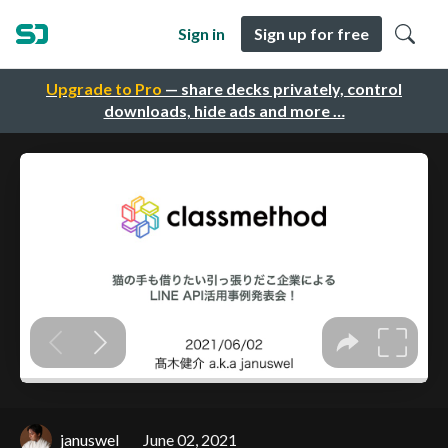
Sign in
Sign up for free
Upgrade to Pro
— share decks privately, control
downloads, hide ads and more …
januswel
June 02, 2021