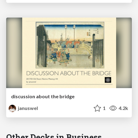
discussion about the bridge
januswel
1
4.2k
Other Decks in Business