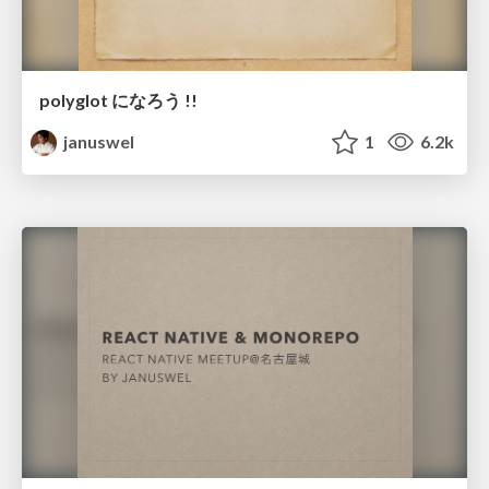
polyglot になろう !!
januswel
1
6.2k