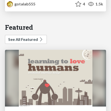
gotalab555
4
1.5k
Featured
See All Featured