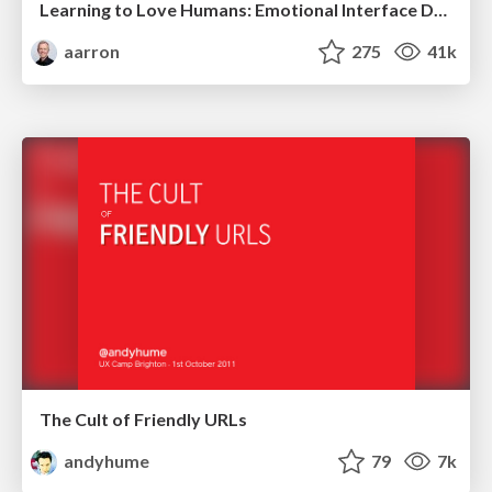
Learning to Love Humans: Emotional Interface Design
aarron
275
41k
The Cult of Friendly URLs
andyhume
79
7k