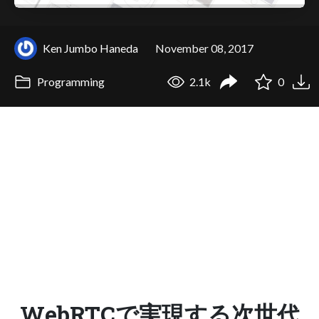
Ken Jumbo Haneda
November 08, 2017
Programming
2.1k
0
WebRTCで実現する次世代