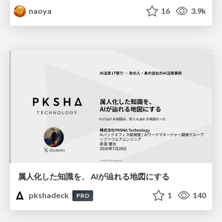
naoya
16
3.9k
属人化した知識を、 AIが辿れる地図にする
pkshadeck
1
140
PRO