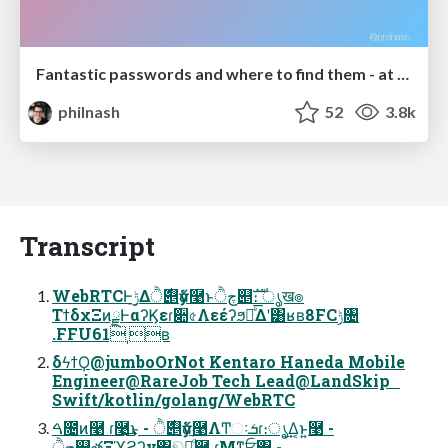
Fantastic passwords and where to find them - at NoRuKo
philnash
52
3.8k
Transcript
WebRTCͰ࣮ݱ͢Δ࣍ੈ୅ӳձ࿩ͱچੈ୅ࣜ։ ൃख๏
ΤϯδχΞͷྗͰαʔϏεɾ૊৫ΛεέʔϧԽͤ͞Δʹ͸ʁʙ8FCݱ৔
.FFU61ˌʙ
δϟϯϘ@jumboOrNot Kentaro Haneda Mobile
Engineer@RareJob Tech Lead@LandSkip
Swift/kotlin/golang/WebRTC
ࠓ೔ͷ࿩ ɾ࿩͢͜ͱ - ࣍ੈ୅ӳձ࿩ΛͲ͏ઃܭɾ։ൃ͢Δ͔ͱ͍͏࿩ -
چੈ୅తΞϓϩʔν΋ඞཁͩͬͨ࿩ ɾ͜Μͳਓ΁ -