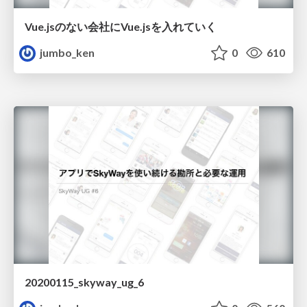
Vue.jsのない会社にVue.jsを入れていく
jumbo_ken
0
610
20200115_skyway_ug_6