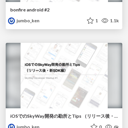
bonfire android #2
jumbo_ken
1
1.1k
iOSでのSkyWay開発の勘所とTips （リリース後・新SDK編）
jumbo_ken
0
6k