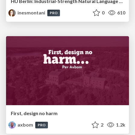
HU Berlin: Industrial-Strength Natural Language Processing with spaCy and Prodigy
inesmontani
0
610
PRO
First, design no harm
axbom
2
1.2k
PRO