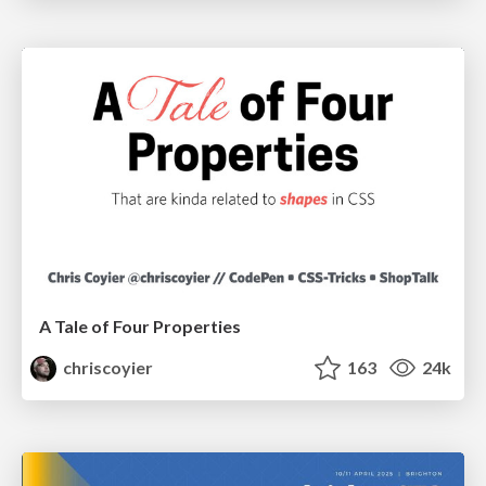
A Tale of Four Properties
chriscoyier
163
24k