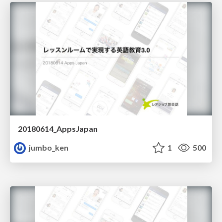
20180614_AppsJapan
jumbo_ken
1
500