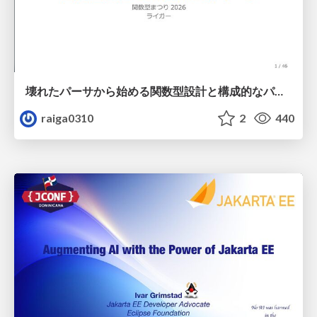
壊れたパーサから始める関数型設計と構成的なパーサ #fp_matsuri
raiga0310
2
440