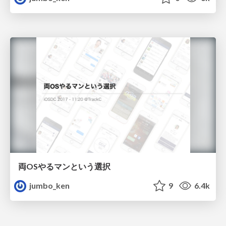
両OSやるマンという選択
jumbo_ken
9
6.4k