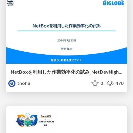
NetBoxを利用した作業効率化の試み_NetDevNight4
tnoha
0
470