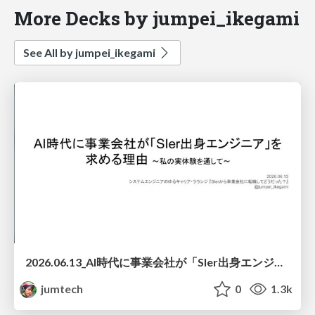
More Decks by jumpei_ikegami
See All by jumpei_ikegami
2026.06.13_AI時代に事業会社が「SIer出身エンジニア」を求める理由 / Why Businesses Seek Engineers with a System Integrator Background in the AI ​​Era
jumtech
0
1.3k