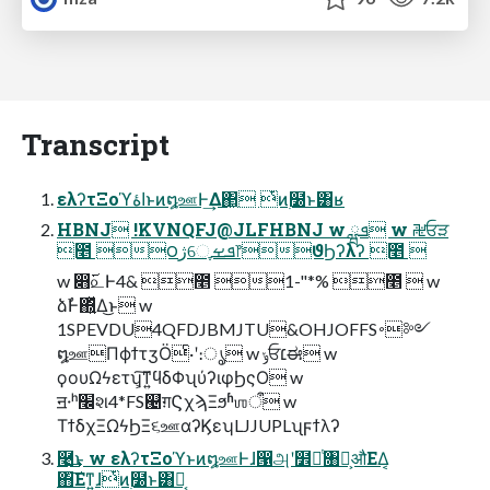
Transcript
ελʔτΞοϓاۀͱͷ໘ஊͰ͢Δ΂͖ ͭͷ࣭໰ͱ͸ʁ
HBNJ !KVNQFJ@JLFHBNJ w ܦྺ w ࿘ਓੜ
೥ ౦ژେֶܦࡁֶ෦ϑϦʔλʔ ೥ 
w ෋࢜௨Ͱ4& ೥ 1-"*% ೥  w
ձࣾͰ΍͍ͬͯΔ͜ͱ w
1SPEVDU4QFDJBMJTU&OHJOFFS࠾༻
໘ஊΠϕϯτӡӦͨ·ʹ։ൃ w ݸਓ׆ಈ w
ϙουΩϟετʮ͕͠ͳ͍ϥδΦʯύʔιφϦςΟ w
ॻ੶ʰ׬શ4*FS୤ग़ϚχϡΞϧʱஶऀ w
ΤϯδχΞΩϟϦΞ૬ஊαʔϏεʮLJJUPLʯϝϯλʔ
࿩͢͜ͱ w ελʔτΞοϓͱͷ໘ஊͰɺ൑அʹ໾ཱͭ৘ใ͕औΕΔ͔
΋͠Εͳ͍ɺͭͷ࣭໰ͱ͸Կ͔