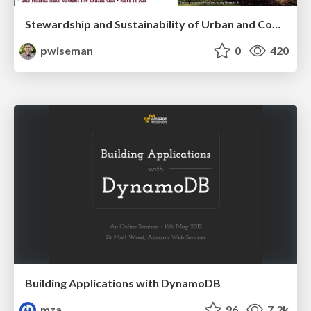
Stewardship and Sustainability of Urban and Community Forests
pwiseman
0
420
Building Applications with DynamoDB
mza
96
7.2k