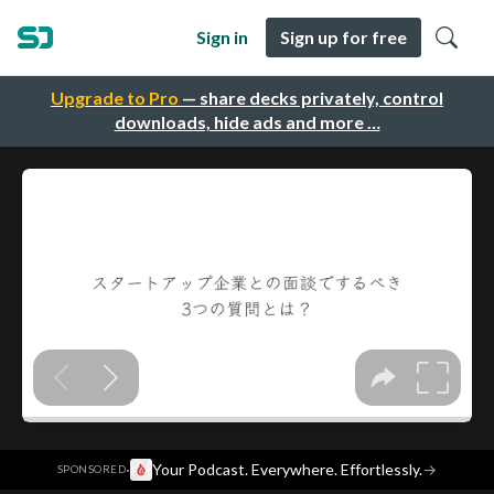
Sign in
Sign up for free
Upgrade to Pro
— share decks privately, control
downloads, hide ads and more …
·
Your Podcast. Everywhere. Effortlessly.
→
SPONSORED