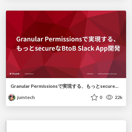
Granular Permissionsで実現する、もっとsecureなBtoB Slack App開発 / Develop more secure BtoB Slack Apps with Granular Permissions
jumtech
0
22k