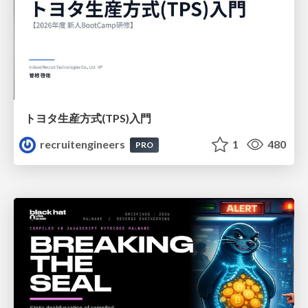
トヨタ⽣産⽅式(TPS)⼊⾨
recruitengineers
1
480
PRO