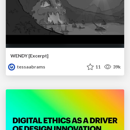
WENDY [Excerpt]
tessaabrams
11
39k