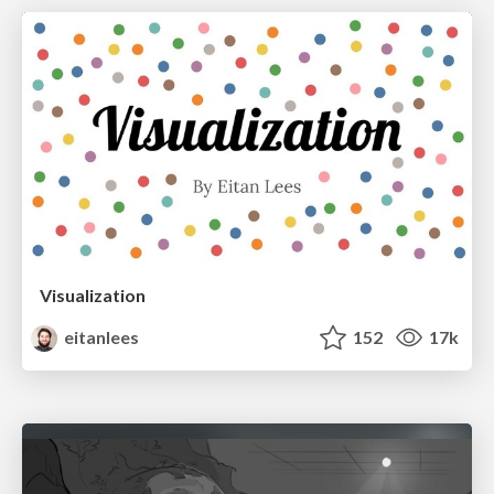
Visualization
eitanlees
152
17k