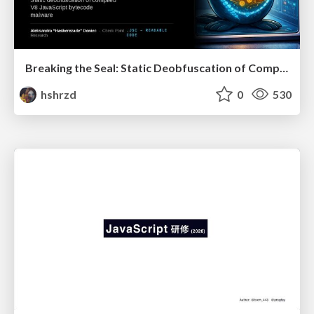
Breaking the Seal: Static Deobfuscation of Compiled V8 JavaScript Bytecode Malware
hshrzd
0
530