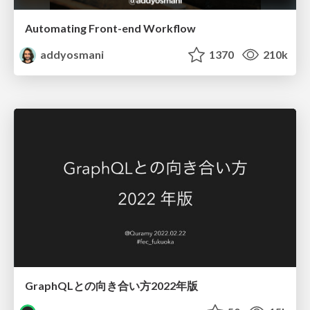
Automating Front-end Workflow
addyosmani
1370
210k
GraphQLとの向き合い方2022年版