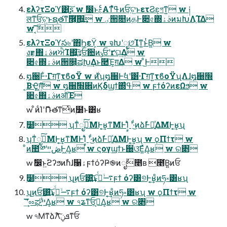
ελʔτΞοϓ͸ָ͍͠ʂ w ࣗ෼ͱࣅͨΑ͏ͳߟ͑ํͷਓ͕ଟ͍ͱετϨε͕গͳ͍ w ༏
लͳਓ͕ଟ͍ͱຊ࣭తͳٞ࿦͕͠΍͍͢ w ٸ੒௕ͷதͰ૊৫΍ࣄۀͷมԽΛָ͠ΊΔ
w ͔͠͠
ελʔτΞοϓస৬ʹ΋ϦεΫ͕ w จԽʹೃછΊͳ͍ͱͭΒ͍ w
งғؾ΍ࣄۀͷਐΊ΍͕͢͞গਓ਺ͷݸਓʹґଘ͢Δ w
૊৫΍ࣄۀͷ੒௕͕ಷԽ͢Δͱ࿪Έ͕ग़Δ w ͦ͜Ͱ
໘઀Ͱ͋·Γग़ͳ͍τϐοΫ w ࣍ͷʮ໘઀Ͱࣗવʹ͸͋·Γग़ͳ͍τϐοΫʯΛɺ໘઀׭
͔ΒҾ͖ग़͍ͨ͠ w ໘઀׭ࣗ਎ͷϏδϣϯ΍ߟ͑ w ϝϯόʔͷεΩϧ w
૊৫΍ࣄۀͷऑΈ
w ͦͷͨΊʹޮՌతͳͭͷ࣭໰ͱ͸ʁ
࣭໰ ʮͳͥೖࣾͨ͠ΜͰ͔͢ʁͳΜͰࣙΊͣ ʹ·ͩ͜ͷձࣾͰಇ͍ͯΔΜͰ͔͢ʁʯ
ʮͳͥೖࣾͨ͠ΜͰ͔͢ʁͳΜͰࣙΊͣ ʹ·ͩ͜ͷձࣾͰಇ͍ͯΔΜͰ͔͢ʁʯ w ϙΠϯτ w
ͦͷ಺༰ʹڞײͰ͖Δ͔ʁ w ϛογϣϯͱ઀ଓ͞Ε͍ͯΔ͔ʁ w ର৅
w ࣗ෼ͱ͍ۙϩʔϧͷࣾһɺ૑ۀϝϯόʔҎ֎ͷೖࣾ೥ʙ ೥͘Β͍ͷਓ
࣭໰ ʮ͜ͷਓ͸͍͢͝ͱ࠷ۙࢥͬͨϝϯ όʔ͸୭Ͱ͔͢ʁͦͷཧ༝͸ʁʯ
ʮ͜ͷਓ͸͍͢͝ͱ࠷ۙࢥͬͨϝϯ όʔ͸୭Ͱ͔͢ʁͦͷཧ༝͸ʁʯ w ϙΠϯτ w
͢͝͞ʹೲಘײ͕͋Δ͔ʁ w ৭ʑͳਓ͕ڍ͕Δ͔ʁ w ର৅
w ৭ΜͳձࣾΛܦݧͯͦ͠͏ͳਓ