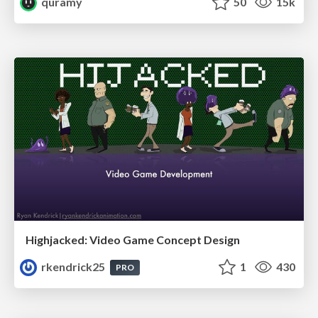
quramy
50
15k
Highjacked: Video Game Concept Design
rkendrick25
1
430
PRO