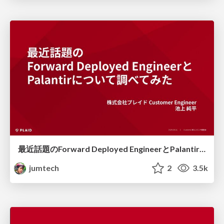
最近話題のForward Deployed EngineerとPalantirについて調べてみた / Recently popular topics: Forward Deployed Engineer and Palantir
jumtech
2
3.5k