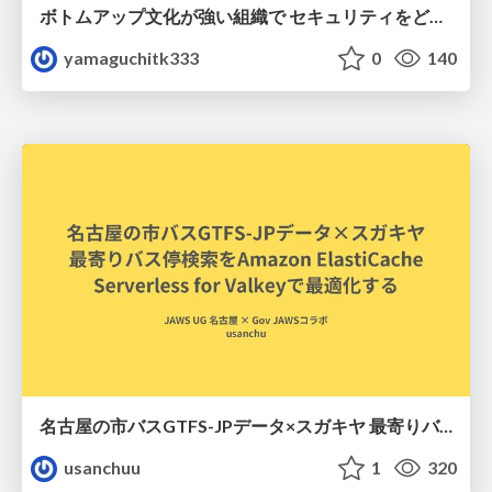
ボトムアップ文化が強い組織で セキュリティをどう根付かせていくかの現在進行形の話 / Making Security Stick in a Bottom-Up Organization
yamaguchitk333
0
140
名古屋の市バスGTFS-JPデータ×スガキヤ 最寄りバス停検索をAmazon ElastiCache Serverless for Valkeyで最適化する
usanchuu
1
320