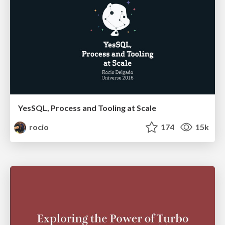
YesSQL, Process and Tooling at Scale
rocio
174
15k