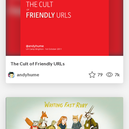
The Cult of Friendly URLs
andyhume
79
7k