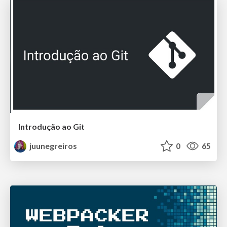
Introdução ao Git
juunegreiros
0
65