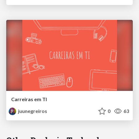
Carreiras em TI
juunegreiros
0
63