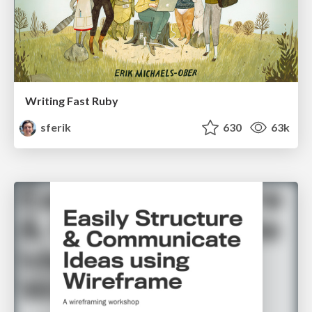
Writing Fast Ruby
sferik
630
63k