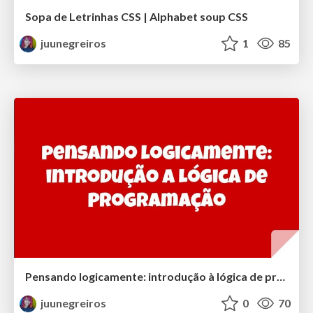
Sopa de Letrinhas CSS | Alphabet soup CSS
juunegreiros
1
85
Pensando logicamente: introdução à lógica de programação | Thinking logically: introduction to programming logic
juunegreiros
0
70