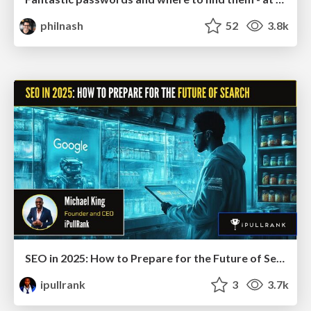
philnash
52
3.8k
SEO in 2025: How to Prepare for the Future of Search
ipullrank
3
3.7k