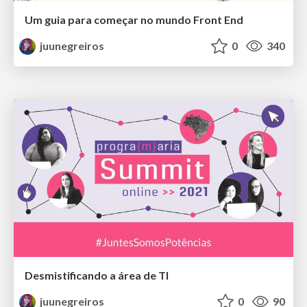
Um guia para começar no mundo Front End
juunegreiros
0
340
Desmistificando a área de TI
juunegreiros
0
90