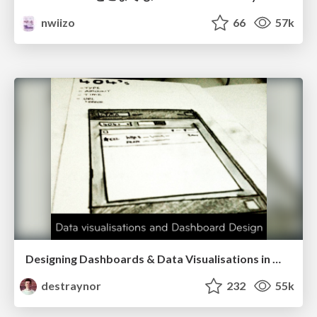
nwiizo
66
57k
Designing Dashboards & Data Visualisations in Web Apps
destraynor
232
55k