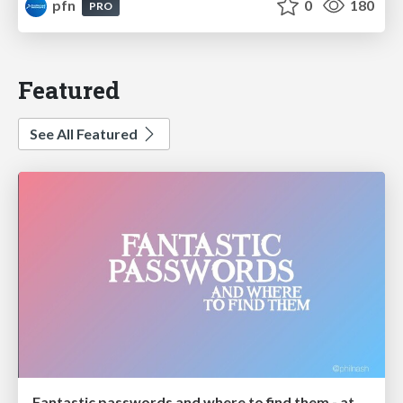
pfn
0
180
PRO
Featured
See All Featured
Fantastic passwords and where to find them - at NoRuKo