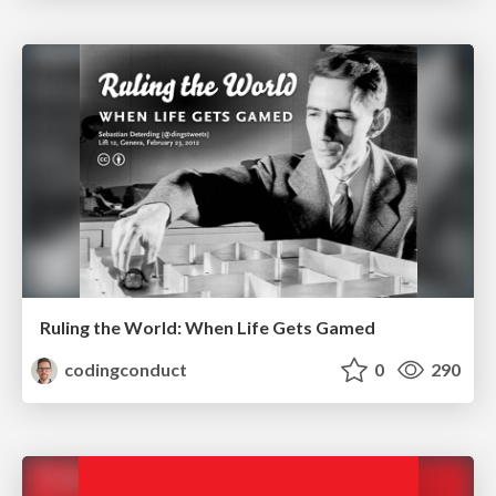
Ruling the World: When Life Gets Gamed
codingconduct
0
290