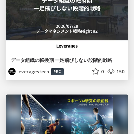
データ組織の転換期 一足飛びしない段階的戦略
leveragestech
0
150
PRO