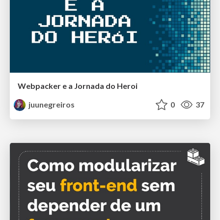
Webpacker e a Jornada do Heroi
juunegreiros
0
37