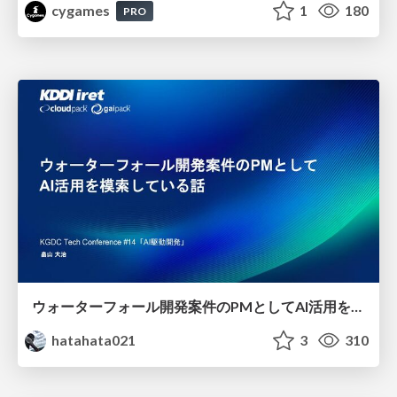
cygames
1
180
PRO
ウォーターフォール開発案件のPMとしてAI活用を模索している話
hatahata021
3
310