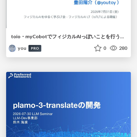
toio・myCobotでフィジカルAIっぽいことを行うための検討（とりあえず調査） / フィジカルAI LT（IoTLTによる開催）
you
0
280
PRO