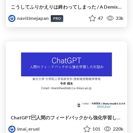
こうしてふりかえりは終わってしまった / A Demise of a retrospective
navitimejapan
47
33k
PRO
ChatGPT 人間のフィードバックから強化学習した対話AI
imai_eruel
101
220k