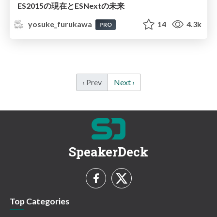
ES2015の現在とESNextの未来
yosuke_furukawa
14
4.3k
PRO
‹ Prev
Next ›
SpeakerDeck
Top Categories