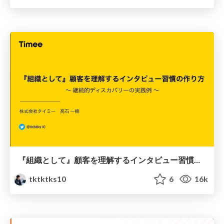
『組織として』顧客を理解するインタビュー習慣の作り方 #pmconf2022 / Continuous user interview habit
tktktks10
6
16k