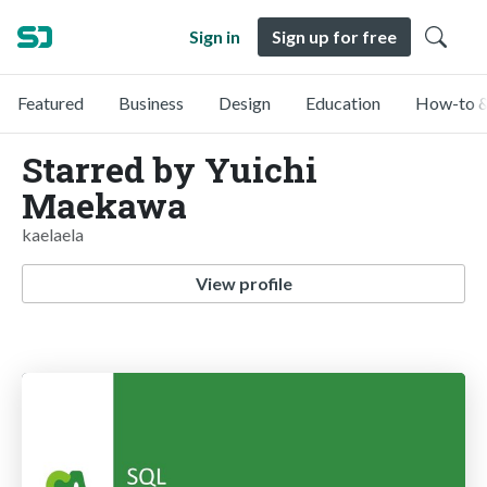
Sign in
Sign up for free
Featured
Business
Design
Education
How-to &
Starred by Yuichi
Maekawa
kaelaela
View profile