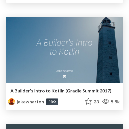
A Builder's Intro to Kotlin (Gradle Summit 2017)
jakewharton
23
5.9k
PRO