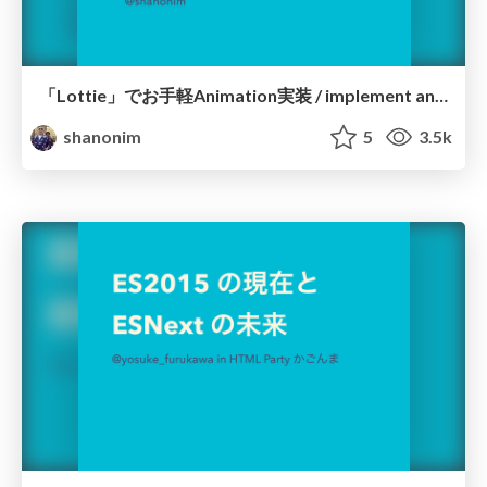
「Lottie」でお手軽Animation実装 / implement animation with Lottie
shanonim
5
3.5k