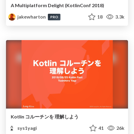
A Multiplatform Delight (KotlinConf 2018)
jakewharton
18
3.3k
PRO
Kotlin コルーチンを 理解しよう
sys1yagi
41
26k