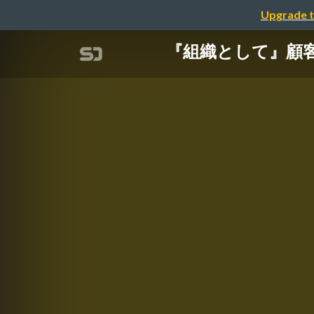
Upgrade t
『組織として』顧客を理