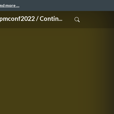
and more …
22 / Contin...