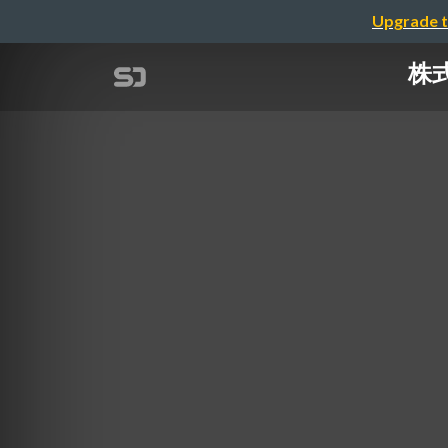
Upgrade t
株