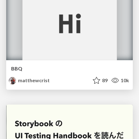
BBQ
matthewcrist
89
10k