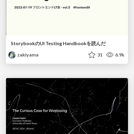
StorybookのUI Testing Handbookを読んだ
zakiyama
31
6.9k