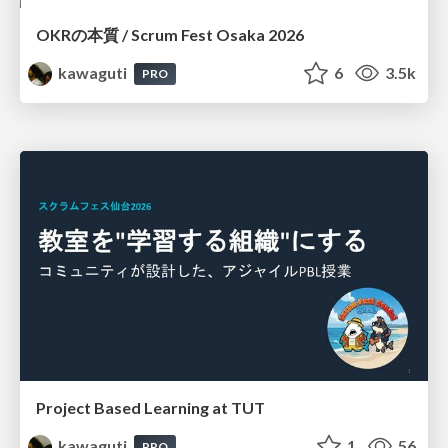
OKRの本質 / Scrum Fest Osaka 2026
kawaguti
6
3.5k
PRO
Project Based Learning at TUT
kawaguti
1
56
PRO