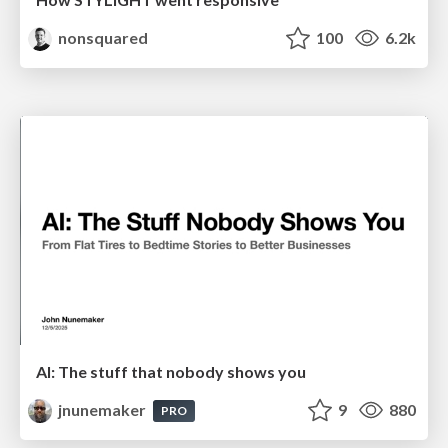
nonsquared
100
6.2k
AI: The stuff that nobody shows you
jnunemaker
9
880
PRO