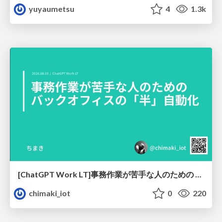
yuyaumetsu
4
1.3k
[ChatGPT Work LT]事務作業が苦手な人のための バックオフィスの「半」自動化
chimaki_iot
0
220