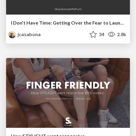
I Don’t Have Time: Getting Over the Fear to Launch Your Podcast
jcasabona
34
2.8k
How STYLIGHT went responsive