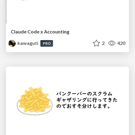
Claude Code x Accounting
kawaguti
2
420
PRO