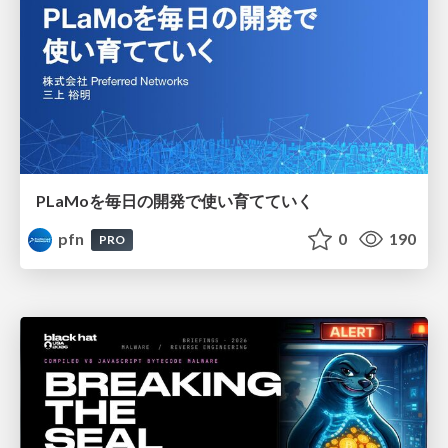
PLaMoを毎日の開発で使い育てていく
pfn
0
190
PRO