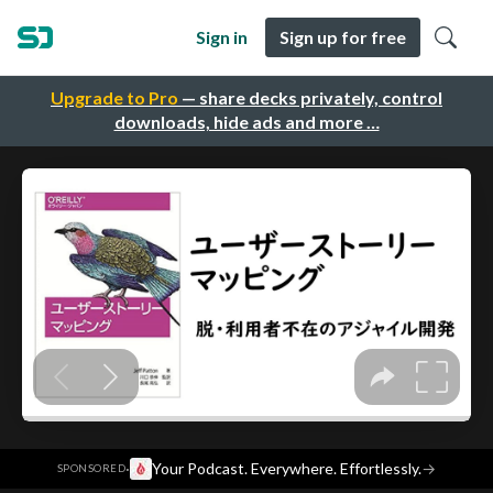
Sign in
Sign up for free
Upgrade to Pro
— share decks privately, control
downloads, hide ads and more …
·
Your Podcast. Everywhere. Effortlessly.
→
SPONSORED