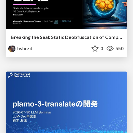
Breaking the Seal: Static Deobfuscation of Compiled V8 JavaScript Bytecode Malware
hshrzd
0
550