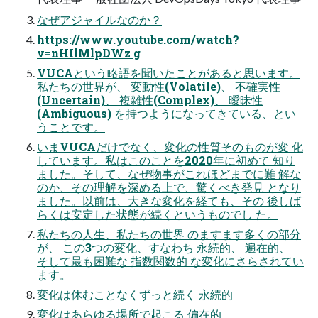
なぜアジャイルなのか？
https://www.youtube.com/watch?
v=nHIlMlpDWz g
VUCAという略語を聞いたことがあると思います。
私たちの世界が、 変動性(Volatile)、 不確実性
(Uncertain)、 複雑性(Complex)、 曖昧性
(Ambiguous) を持つようになってきている、とい
うことです。
いまVUCAだけでなく、変化の性質そのものが変 化
しています。私はこのことを2020年に初めて 知り
ました。そして、なぜ物事がこれほどまでに難 解な
のか、その理解を深める上で、驚くべき発見 となり
ました。以前は、大きな変化を経ても、その 後しば
らくは安定した状態が続くというものでし た。
私たちの人生、私たちの世界 のますます多くの部分
が、 この3つの変化、すなわち 永続的、 遍在的、
そして最も困難な 指数関数的 な変化にさらされてい
ます。
変化は休むことなくずっと続く 永続的
変化はあらゆる場所で起こる 偏在的