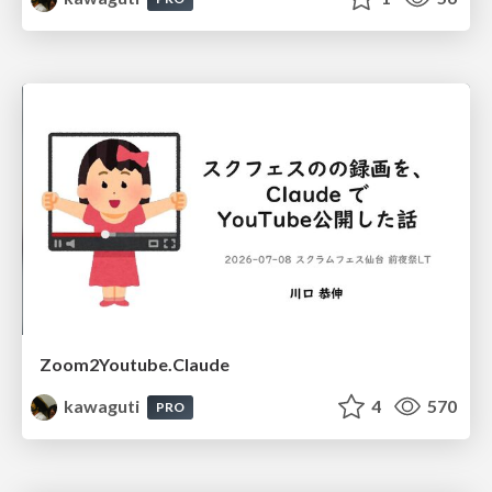
Zoom2Youtube.Claude
kawaguti
4
570
PRO