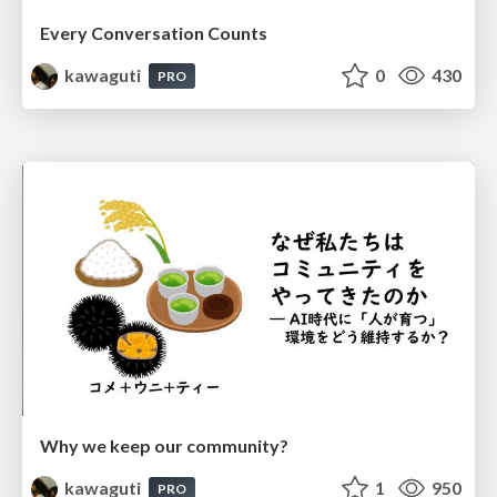
Every Conversation Counts
kawaguti
0
430
PRO
Why we keep our community?
kawaguti
1
950
PRO