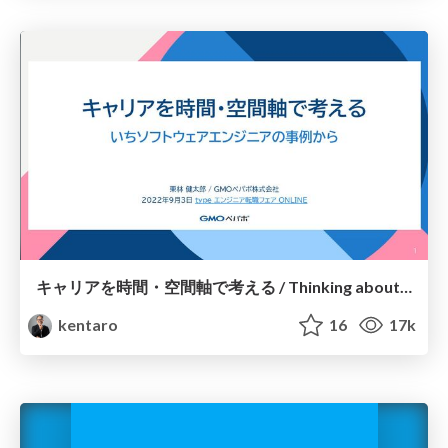
キャリアを時間・空間軸で考える / Thinking about your career from both time and space viewpoints
kentaro
16
17k