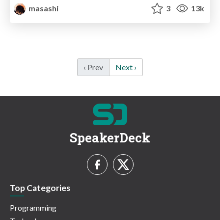
masashi
3
13k
‹ Prev
Next ›
SpeakerDeck
Top Categories
Programming