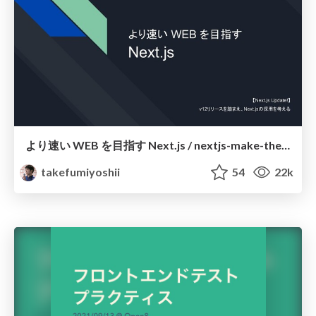
より速い WEB を目指す Next.js / nextjs-make-the-web-faster
takefumiyoshii
54
22k