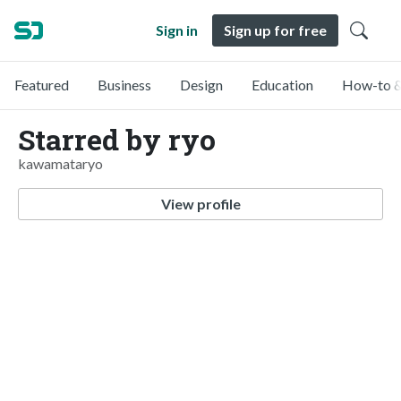
Sign in
Sign up for free
Featured
Business
Design
Education
How-to &
Starred by ryo
kawamataryo
View profile