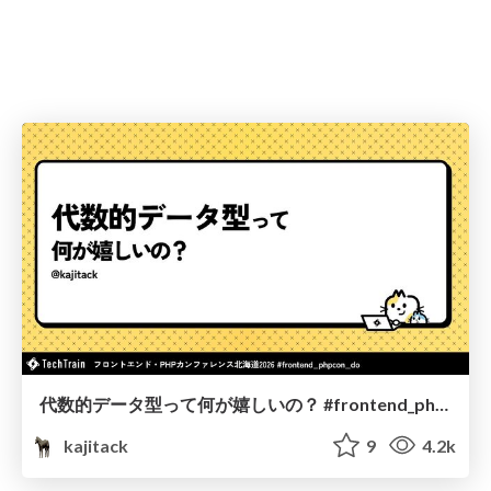
代数的データ型って何が嬉しいの？ #frontend_phpcon_do
kajitack
9
4.2k