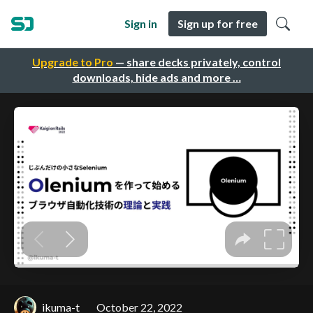
Sign in
Sign up for free
Upgrade to Pro
— share decks privately, control
downloads, hide ads and more …
ikuma-t
October 22, 2022