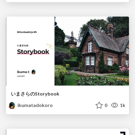
いまさらのStorybook
ikumatadokoro
0
1k