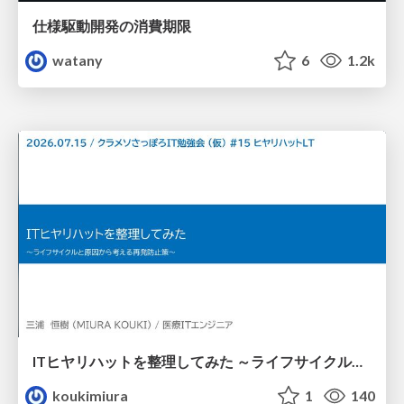
仕様駆動開発の消費期限
watany
6
1.2k
ITヒヤリハットを整理してみた ～ライフサイクルと原因から考える再発防止策～
koukimiura
1
140