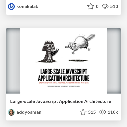
konakalab
0
510
Large-scale JavaScript Application Architecture
addyosmani
515
110k