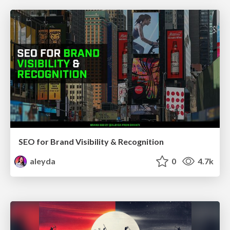
SEO for Brand Visibility & Recognition
aleyda
0
4.7k