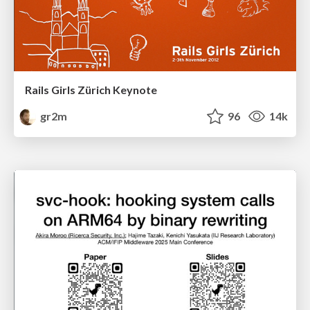
Rails Girls Zürich Keynote
gr2m
96
14k