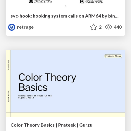
svc-hook: hooking system calls on ARM64 by binary rewriting
retrage
2
440
Color Theory Basics | Prateek | Gurzu