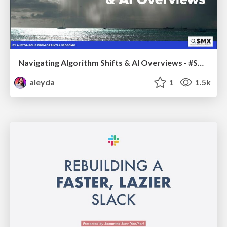
Navigating Algorithm Shifts & AI Overviews - #SMXNext
aleyda
1
1.5k