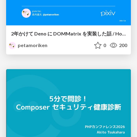
2年かけて Deno に DOMMatrix を実装した話 / How I implemented DOMMatrix in Deno over two years
petamoriken
0
200