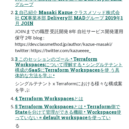
グループ
2 自己紹介 Masaki Kazue クラスメソッド株式会
社 CX事業本部 Delivery部 MADグループ 2019年1
月 JOIN
JOINまでの職歴 受託開発 8年 自社サービス開発運用
保守 2年 blog :
https://dev.classmethod.jp/author/kazue-masaki/
twitter: https://twitter.com/kazueeee_
3 このセッションのゴール • Terraform
Workspacesについて理解する • シングルテナント
構成のSaaSにTerraform Workspacesを使 う具
体的な方法を学ぶ •
シングルテナント x Terraformにおける様々な構成案
を学 ぶ
4 Terraform Workspacesとは
5 Terraform Workspacesとは • Terraform側で
Stateを分けて管理ができる機能 • Workspaces使
っていない = default workspaceを使ってい
る