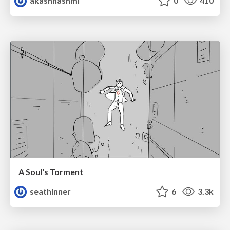
akashhashmi
0
410
A Soul's Torment
seathinner
6
3.3k