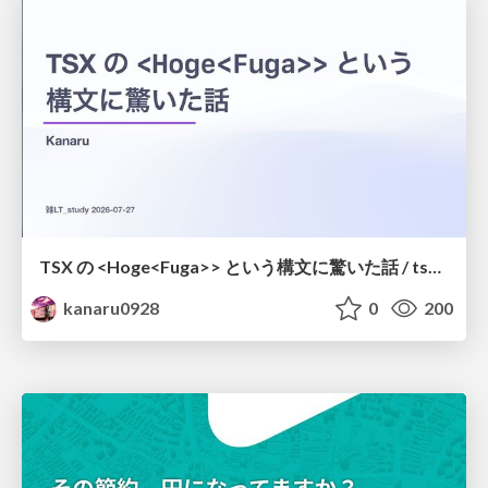
TSX の <Hoge<Fuga>> という構文に驚いた話 / tsx-type-argument-syntax
kanaru0928
0
200