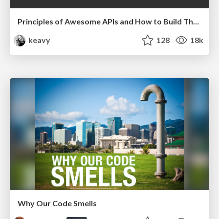
Principles of Awesome APIs and How to Build Them.
keavy
128
18k
Why Our Code Smells