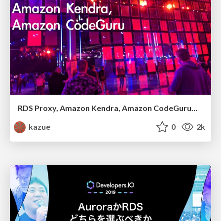
RDS Proxy, Amazon Kendra, Amazon CodeGuruの紹介 #cmregrowth #reinvent
kazue
0
2k