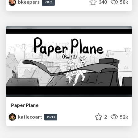
bkeepers
340
58k
PRO
Paper Plane
katiecoart
2
52k
PRO