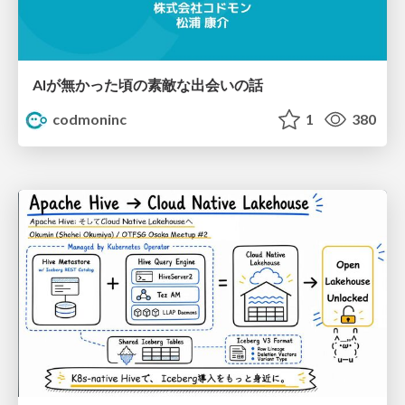
AIが無かった頃の素敵な出会いの話
codmoninc
1
380