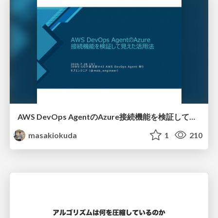
AWS DevOps AgentのAzure接続機能を検証して見えた活用法／Use Cases Verified for the AWS DevOps Agent's Azure Connectivity Feature
masakiokuda
1
210