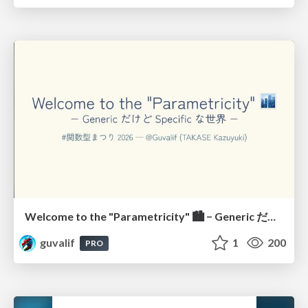
Welcome to the "Parametricity" 🏙️ − Generic だけど Specific な世界 −
guvalif
1
200
PRO