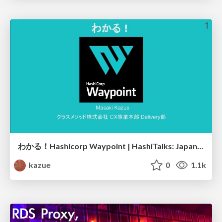
わかる！Hashicorp Waypoint | HashiTalks: Japan2023
kazue
0
1.1k