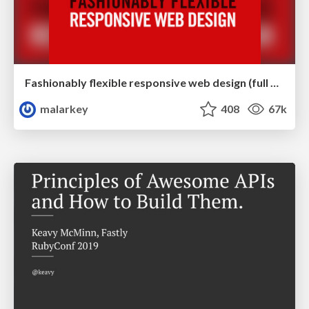
Fashionably flexible responsive web design (full day workshop)
malarkey
408
67k