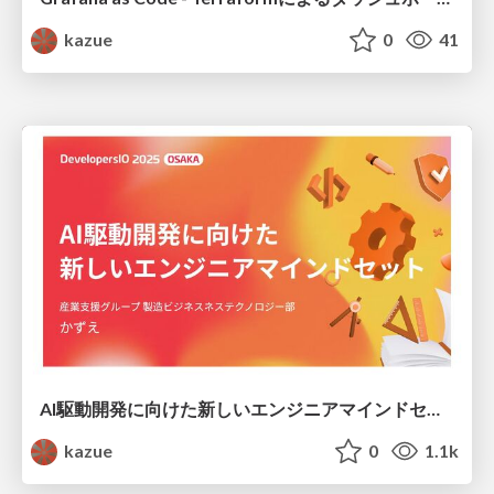
kazue
0
41
AI駆動開発に向けた新しいエンジニアマインドセット
kazue
0
1.1k