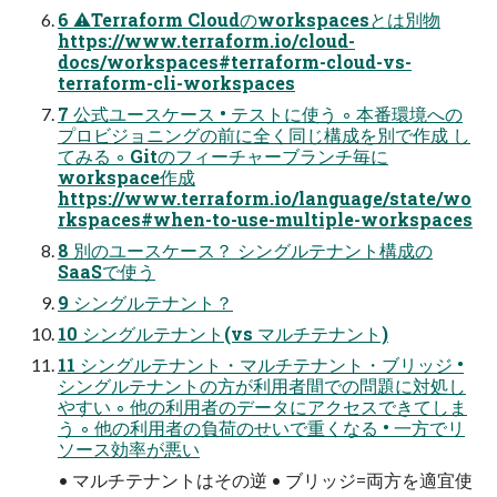
6 ⚠Terraform Cloudのworkspacesとは別物
https://www.terraform.io/cloud-
docs/workspaces#terraform-cloud-vs-
terraform-cli-workspaces
7 公式ユースケース • テストに使う ◦ 本番環境への
プロビジョニングの前に全く同じ構成を別で作成 し
てみる ◦ Gitのフィーチャーブランチ毎に
workspace作成
https://www.terraform.io/language/state/wo
rkspaces#when-to-use-multiple-workspaces
8 別のユースケース？ シングルテナント構成の
SaaSで使う
9 シングルテナント？
10 シングルテナント(vs マルチテナント)
11 シングルテナント・マルチテナント・ブリッジ •
シングルテナントの方が利用者間での問題に対処し
やすい ◦ 他の利用者のデータにアクセスできてしま
う ◦ 他の利用者の負荷のせいで重くなる • 一方でリ
ソース効率が悪い
• マルチテナントはその逆 • ブリッジ=両方を適宜使