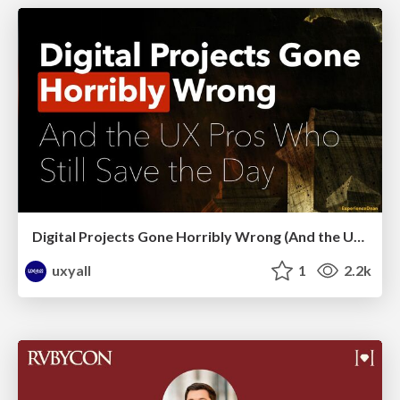
Digital Projects Gone Horribly Wrong (And the UX Pros Who Still Save the Day) - Dean Schuster
uxyall
1
2.2k