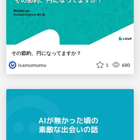
その節約、円になってますか？
isamumumu
1
680