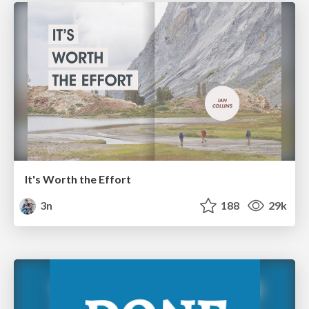
It's Worth the Effort
3n
188
29k