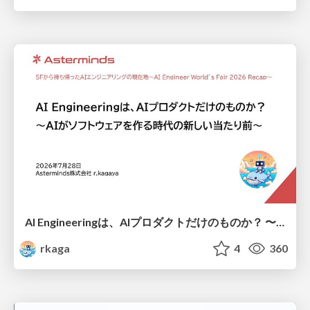
AI Engineeringは、AIプロダクトだけのものか？ 〜AIがソフトウェアを作る時代の新しい当たり前〜 / No AI in your product. AI Engineering in your development.
rkaga
4
360