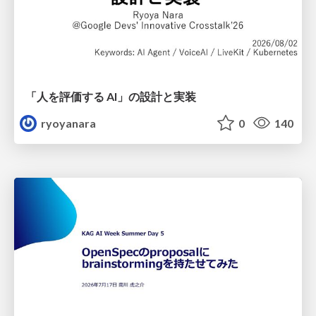
「人を評価する AI」の 設計と実装
ryoyanara
0
140