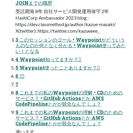
JOINまでの職歴
受託開発 8年 自社サービス開発運用保守 2年
HashiCorp Ambassador 2023 blog :
https://dev.classmethod.jp/author/kazue-masaki/
X(twitter): https://twitter.com/kazueeee_
3 このセッションのゴール • Waypointがどういう
ものなのか何となく分かる • Waypoint使ってみた
い！となる
4 Waypoint知ってますか？󰢧
5 Waypoint使ったことありますか？󰢧
6 😶
7
8 これまでの私のWaypointの理解 • CDのための
サービス？ • GitHub Actionsとか AWS
CodePipelineとかが競合なんで しょ？
9 これまでの私のWaypointの理解 • CDのための
サービス？ • GitHub Actionsとか AWS
CodePipelineとかが競合なんで しょ？
違います