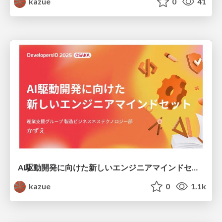
kazue
0
41
AI駆動開発に向けた新しいエンジニアマインドセット
kazue
0
1.1k