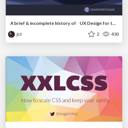
A brief & incomplete history of UX Design for the World Wide Web: 1989–2019
jct
2
430