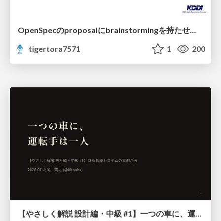
OpenSpecのproposalにbrainstormingを持たせてみた
tigertora7571
1
200
【やさしく解説 設計編・中級 #1】一つの車に、運転手は一人 ～ある倉庫システムの事例から～