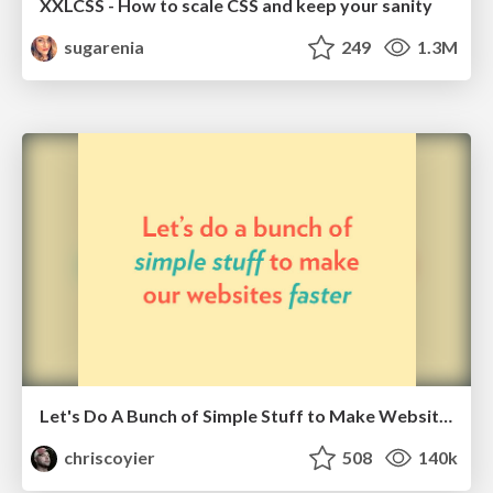
XXLCSS - How to scale CSS and keep your sanity
sugarenia
249
1.3M
Let's Do A Bunch of Simple Stuff to Make Websites Faster
chriscoyier
508
140k