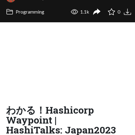
Programming
1.1k
0
わかる！Hashicorp
Waypoint |
HashiTalks: Japan2023