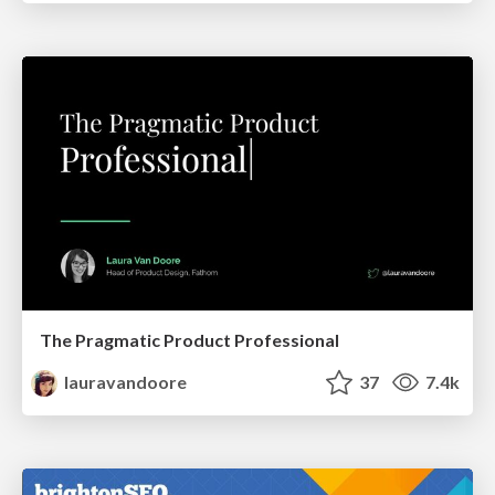
The Pragmatic Product Professional
lauravandoore
37
7.4k