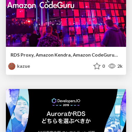
RDS Proxy, Amazon Kendra, Amazon CodeGuruの紹介 #cmregrowth #reinvent
kazue
0
2k