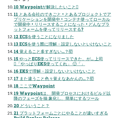
10 Waypointが解決したいこと󰢏
11 とある会社のできごと • とあるプロジェクトでア
プリケーションを開発中 • コンテナ使ってローカル
で開発中 • リリースすることになった • どんなプラ
ットフォームを使ってリリースする?
12 ECSを使うことになりました
13 ECSを使う際に理解・設定しないといけないこと
14 覚えること多すぎない…？🤯
15 やっとECS使ってリリースできた。が… 上司
󰸥「やっぱりEKS使ってくれ」 🙂「」
16 EKSで理解・設定しないといけないこと
17 また違うこと色々覚えなあかんの…？🤯
18 ここでWaypoint
19 Waypointは、 開発プロセスにおけるビルド以
降のフェーズを抽 象化し、簡単にするツール
20 どういうこと？
21 プラットフォームごとにやることが違いすぎる
Build Deploy Release