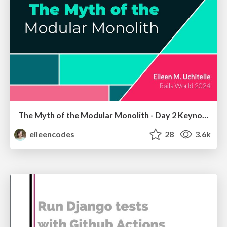
The Myth of the Modular Monolith - Day 2 Keynote - Rails World 2024
eileencodes
28
3.6k