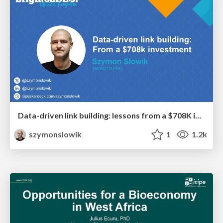
Data-driven link building: lessons from a $708K investment (BrightonSEO talk)
szymonslowik
1
1.2k