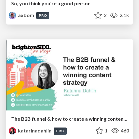
So, you think you're a good person
axbom
2
2.1k
PRO
The B2B funnel & how to create a winning content strategy
katarinadahlin
1
460
PRO