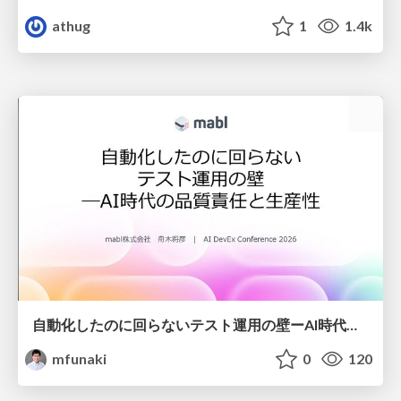
athug
1
1.4k
自動化したのに回らないテスト運用の壁ーAI時代の品質責任と生産性
mfunaki
0
120