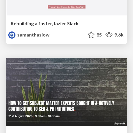
Rebuilding a faster, lazier Slack
samanthasiow
85
9.6k