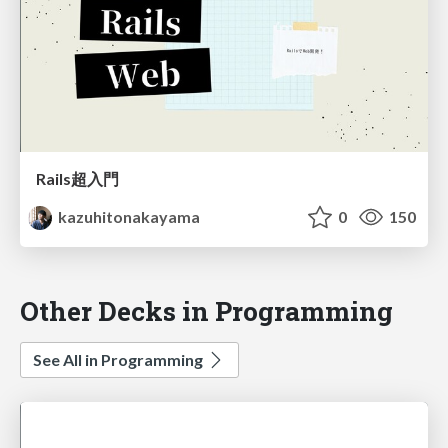
Rails超入門
kazuhitonakayama
0
150
Other Decks in Programming
See All in Programming