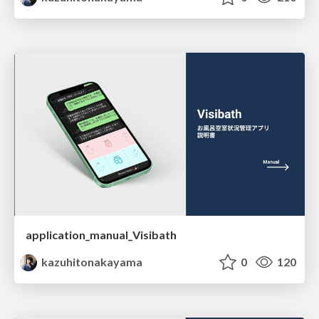
application_manual_Visibath
kazuhitonakayama
0
120