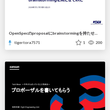
OpenSpecのproposalにbrainstormingを持たせてみた
tigertora7571
1
200