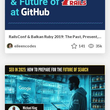
RailsConf & Balkan Ruby 2019: The Past, Present, and Future of Rails at GitHub
eileencodes
141
35k