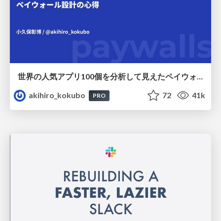
世界の人気アプリ100個を分析して見えたペイウォール設計の心得
akihiro_kokubo
72
41k
PRO