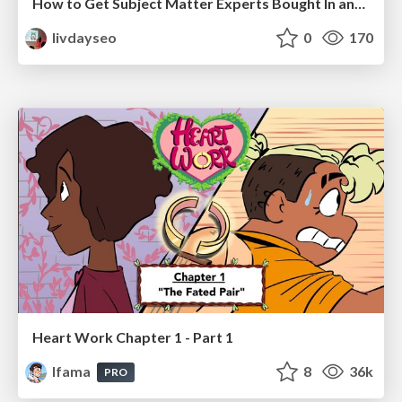
How to Get Subject Matter Experts Bought In and Actively Contributing to SEO & PR Initiatives.
livdayseo
0
170
Heart Work Chapter 1 - Part 1
lfama
8
36k
PRO