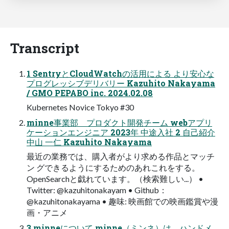
Transcript
1 SentryとCloudWatchの活用による より安心な
プログレッシブデリバリー Kazuhito Nakayama
/ GMO PEPABO inc. 2024.02.08
Kubernetes Novice Tokyo #30
minne事業部 プロダクト開発チーム webアプリ
ケーションエンジニア 2023年 中途入社 2 自己紹介
中山 一仁 Kazuhito Nakayama
最近の業務では、購入者がより求める作品とマッチ
ン グできるようにするためのあれこれをする。
OpenSearchと戯れています。（検索難しい...） •
Twitter: @kazuhitonakayam • Github：
@kazuhitonakayama • 趣味: 映画館での映画鑑賞や漫
画・アニメ
3 minneについて minne（ミンネ）は、ハンドメ