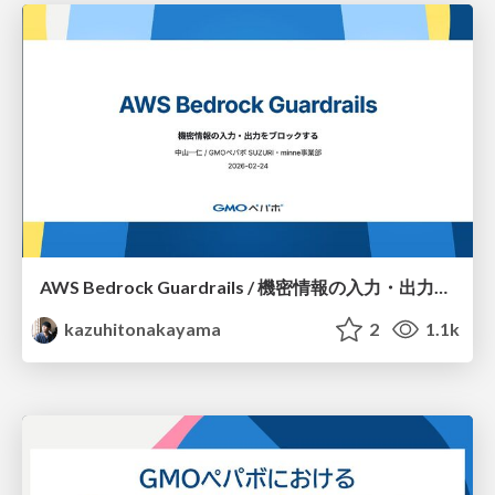
AWS Bedrock Guardrails / 機密情報の入力・出力をブロックする — Blocking Sensitive Information Input/Output
kazuhitonakayama
2
1.1k