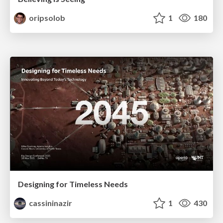
oripsolob
1
180
Designing for Timeless Needs
cassininazir
1
430