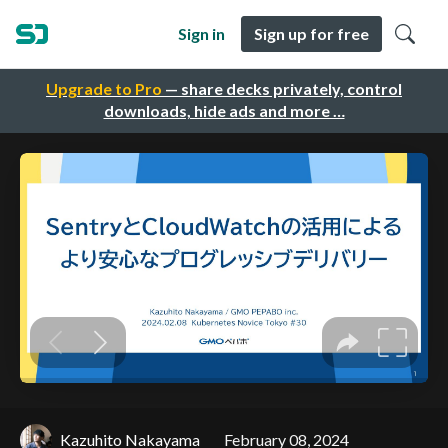
Sign in
Sign up for free
Upgrade to Pro
— share decks privately, control
downloads, hide ads and more …
Kazuhito Nakayama
February 08, 2024