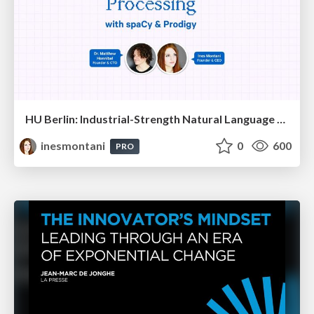
HU Berlin: Industrial-Strength Natural Language Processing with spaCy and Prodigy
inesmontani
0
600
PRO