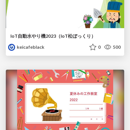
IoT自動水やり機2023（IoT松ぼっくり）
keicafeblack
0
500