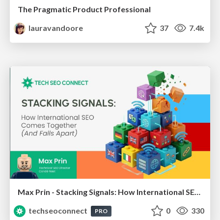
The Pragmatic Product Professional
lauravandoore
37
7.4k
Max Prin - Stacking Signals: How International SEO Comes Together (And Falls Apart)
techseoconnect
0
330
PRO