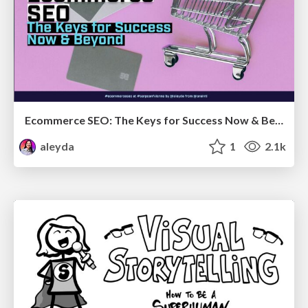
Ecommerce SEO: The Keys for Success Now & Beyond - #SERPConf2024
aleyda
1
2.1k