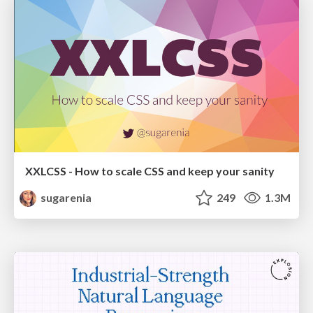
XXLCSS - How to scale CSS and keep your sanity
sugarenia
249
1.3M