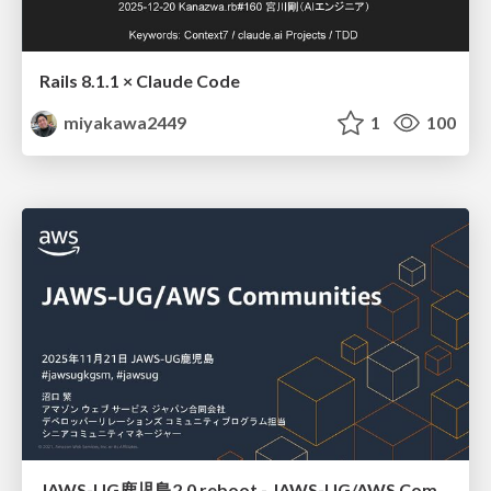
Rails 8.1.1 × Claude Code
miyakawa2449
1
100
JAWS-UG鹿児島2.0 reboot - JAWS-UG/AWS Communitiesのご紹介