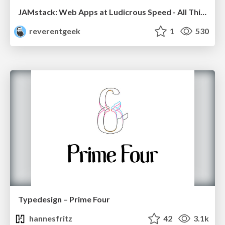
JAMstack: Web Apps at Ludicrous Speed - All Things Open 2022
reverentgeek
1
530
Typedesign – Prime Four
hannesfritz
42
3.1k