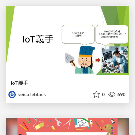
IoT義手
keicafeblack
0
690