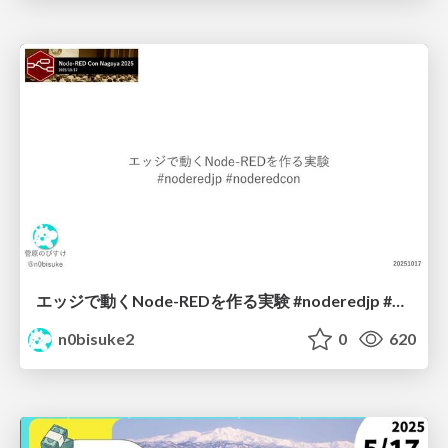
エッジで動くNode-REDを作る実験 #noderedjp #noderedcon
n0bisuke2
0
620