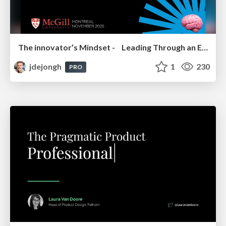
The innovator’s Mindset - Leading Through an Era of Exponential Change - McGill University 2025
jdejongh
1
230
PRO