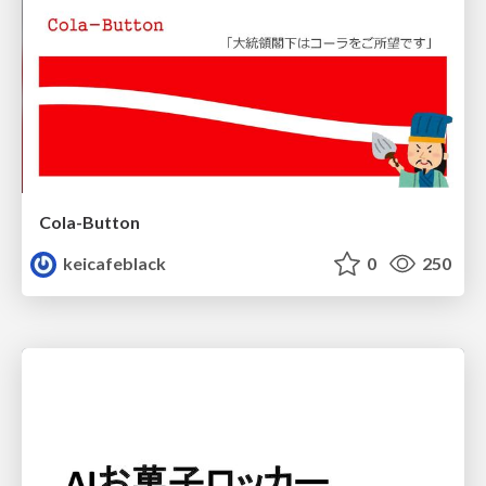
Cola-Button
keicafeblack
0
250