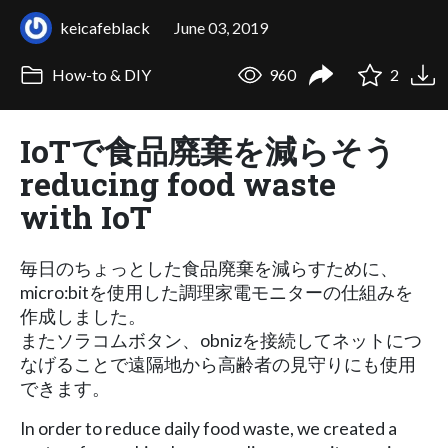
keicafeblack
June 03, 2019
How-to & DIY
960
2
IoTで食品廃棄を減らそう
reducing food waste
with IoT
毎日のちょっとした食品廃棄を減らすために、
micro:bitを使用した調理家電モニターの仕組みを
作成しました。
またソラコムボタン、obnizを接続してネットにつ
なげることで遠隔地から高齢者の見守りにも使用
できます。
In order to reduce daily food waste, we created a