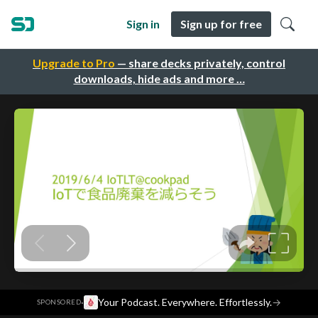
Sign in
Sign up for free
Upgrade to Pro
— share decks privately, control
downloads, hide ads and more …
·
Your Podcast. Everywhere. Effortlessly.
→
SPONSORED