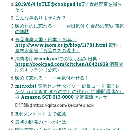
2019/6/4 IoTLT@cookpad IoTで食品廃棄を減ら
そう
こんな事ありませんか？
暖めたのに忘れる・・・翌日気付く 食品の無駄 電気
の無駄
食品廃棄大国・日本！ 出典：
http://www.jaom.or.jp/blog/11781.html 資料：
農林水産省「食品ロスの現状」
消費者庁＠cookpadでの取り組み 出典：
https://cookpad.com/kitchen/10421939 消費者
庁のキッチン（公式）
暖めて忘れる・・・⇒気付かせる！
micro:bit 電流センサ ダイソー 延長コード 電子レ
ンジ（は大きす ぎなので）の代わりに 瞬間湯沸かし
器 Amazon SCT-013-0000 交流電流センサ
 詳細はhttps://qiita.com/keicafeblack
Bボタンを押す まで点滅
最初の開発のきっかけは・・・
聴覚障害の方からの相談 ピピ！ 聞こえないけ どま