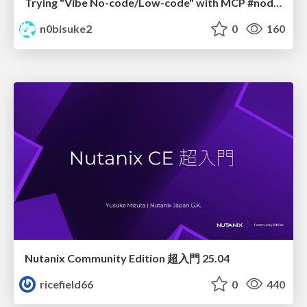
Trying "Vibe No-code/Low-code" with MCP #noderedjp
n0bisuke2
0
160
Nutanix Community Edition 超入門 25.04
ricefield66
0
440