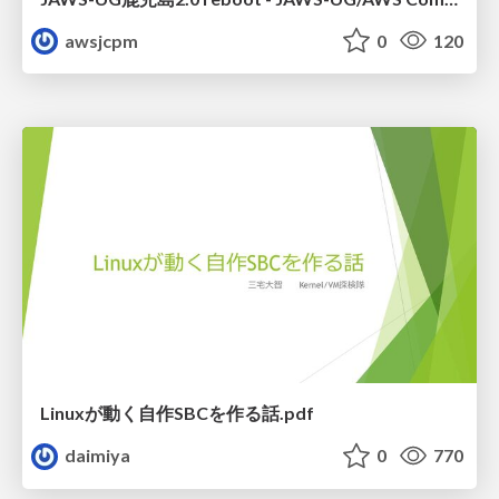
awsjcpm
0
120
Linuxが動く自作SBCを作る話.pdf
daimiya
0
770