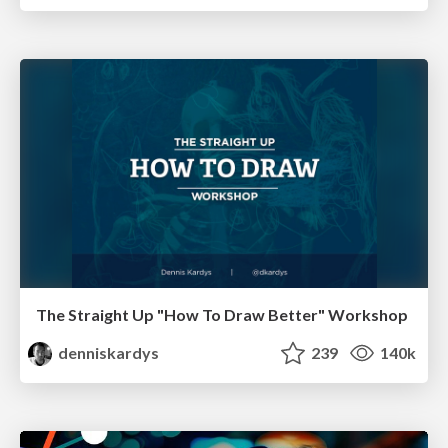
The Straight Up "How To Draw Better" Workshop
denniskardys
239
140k