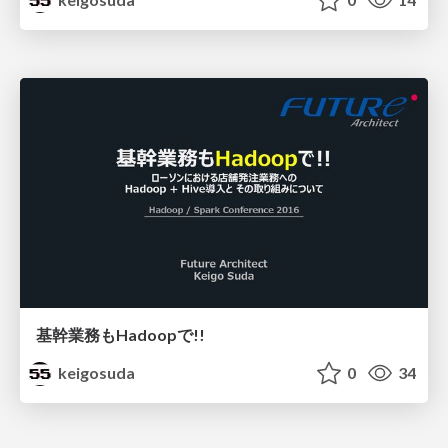
基幹業務もHadoopで!!
keigosuda
0
34