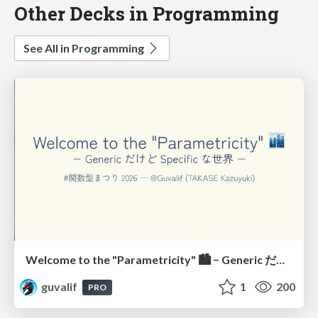
Other Decks in Programming
See All in Programming
Welcome to the "Parametricity" 🏙️ − Generic だけど Specific な世界 −
guvalif
1
200
PRO