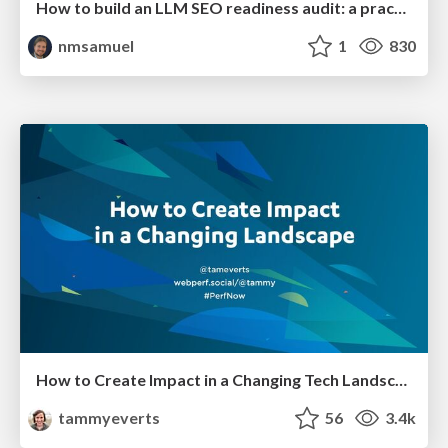
How to build an LLM SEO readiness audit: a practical framework
nmsamuel
1
830
How to Create Impact in a Changing Tech Landscape [PerfNow 2023]
tammyeverts
56
3.4k