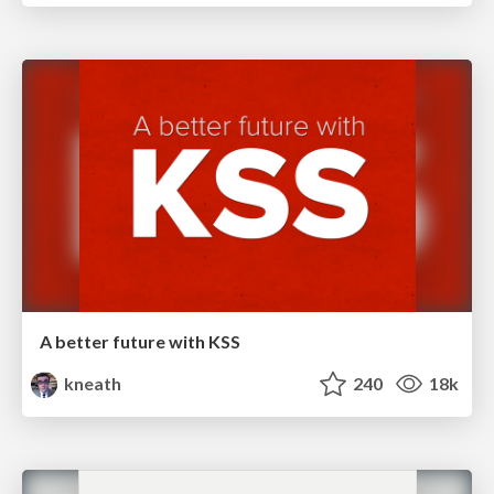
A better future with KSS
kneath
240
18k