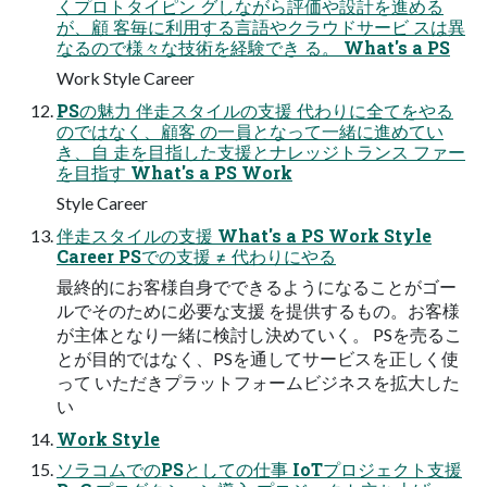
くプロトタイピン グしながら評価や設計を進める
が、顧 客毎に利用する言語やクラウドサービ スは異
なるので様々な技術を経験でき る。 What's a PS
Work Style Career
PSの魅力 伴走スタイルの支援 代わりに全てをやる
のではなく、顧客 の一員となって一緒に進めてい
き、自 走を目指した支援とナレッジトランス ファー
を目指す What's a PS Work
Style Career
伴走スタイルの支援 What's a PS Work Style
Career PSでの支援 ≠ 代わりにやる
最終的にお客様自身でできるようになることがゴー
ルでそのために必要な支援 を提供するもの。お客様
が主体となり一緒に検討し決めていく。 PSを売るこ
とが目的ではなく、PSを通してサービスを正しく使
って いただきプラットフォームビジネスを拡大した
い
Work Style
ソラコムでのPSとしての仕事 IoTプロジェクト支援