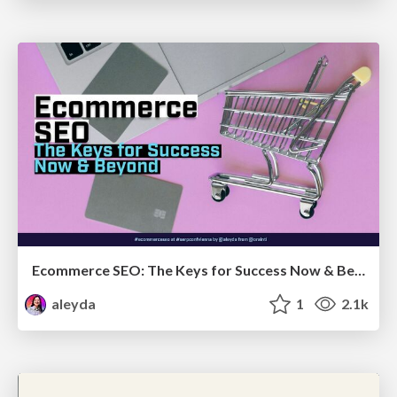
Ecommerce SEO: The Keys for Success Now & Beyond - #SERPConf2024
aleyda
1
2.1k