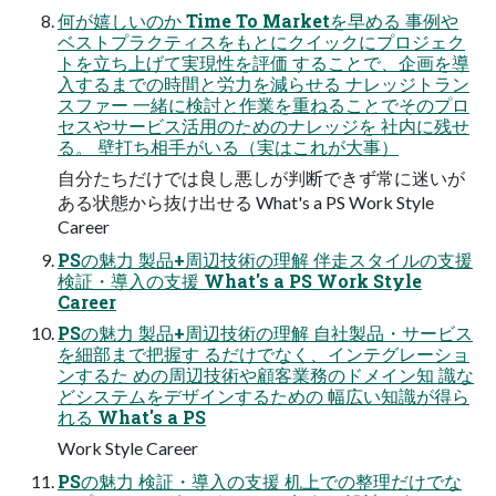
何が嬉しいのか Time To Marketを早める 事例や
ベストプラクティスをもとにクイックにプロジェク
トを立ち上げて実現性を評価 することで、企画を導
入するまでの時間と労力を減らせる ナレッジトラン
スファー 一緒に検討と作業を重ねることでそのプロ
セスやサービス活用のためのナレッジを 社内に残せ
る。 壁打ち相手がいる（実はこれが大事）
自分たちだけでは良し悪しが判断できず常に迷いが
ある状態から抜け出せる What's a PS Work Style
Career
PSの魅力 製品+周辺技術の理解 伴走スタイルの支援
検証・導入の支援 What's a PS Work Style
Career
PSの魅力 製品+周辺技術の理解 自社製品・サービス
を細部まで把握す るだけでなく、インテグレーショ
ンするた めの周辺技術や顧客業務のドメイン知 識な
どシステムをデザインするための 幅広い知識が得ら
れる What's a PS
Work Style Career
PSの魅力 検証・導入の支援 机上での整理だけでな