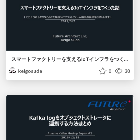
スマートファクトリーを⽀えるIoTインフラをつくった話
keigosuda
0
30