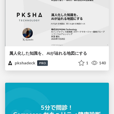
属人化した知識を、 AIが辿れる地図にする
pkshadeck
1
140
PRO