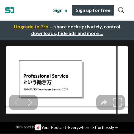
Sign in
Sign up for free
Upgrade to Pro
— share decks privately, control
downloads, hide ads and more …
·
Your Podcast. Everywhere. Effortlessly.
→
SPONSORED