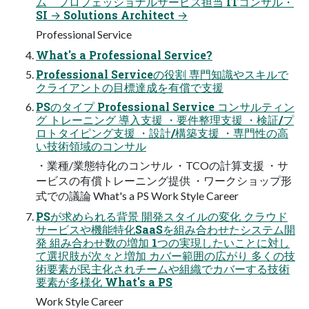
ム プロフェッショナルサービス担当 ITコンサル・
SI → Solutions Architect →
Professional Service
What's a Professional Service?
Professional Serviceの役割 専門知識やスキルで
クライアントの目標達成を有償で支援
PSのタイプ Professional Service コンサルティン
グ トレーニング 導入支援 ・要件整理支援 ・検証/プ
ロトタイピング支援 ・設計/構築支援 ・専門性の高
い技術領域のコンサル
・業種/業態特化のコンサル ・TCOの計算支援 ・サ
ービスの有償トレーニング提供 ・ワークショップ形
式での議論 What's a PS Work Style Career
PSが求められる背景 開発スタイルの変化 クラウド
サービスや機能特化SaaSを組み合わせたシステム開
発 組み合わせ数の増加 1つの実現したいことに対し
て選択肢が次々と増加 カバー範囲の広がり 多くの技
術要素が民主化されチームや組織でカバーする技術
要素が多様化 What's a PS
Work Style Career