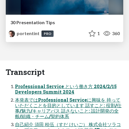
30 Presentation Tips
portentint
1
360
PRO
Transcript
Professional Service という働き方 2024/2/15
Developers Summit 2024
本発表ではProfessional Serviceに興味を 持って
いただくことを目的としています 話すこと: 役割/仕
事/魅力/キャリアパス 話さないこと: 設計開発の全
般/組織・チーム/契約体系
自己紹介 須田 桂伍（すだ けいご） 株式会社ソラコ