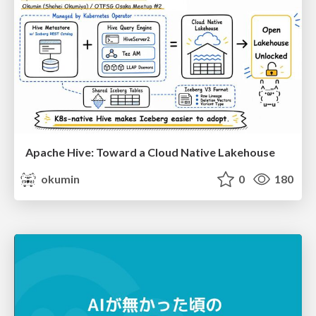
Apache Hive: Toward a Cloud Native Lakehouse
okumin
0
180