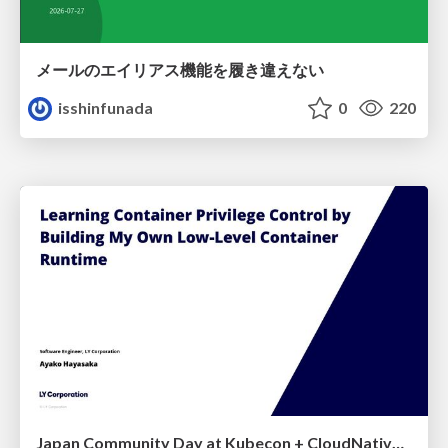
メールのエイリアス機能を履き違えない
isshinfunada
0
220
Japan Community Day at Kubecon + CloudNativeCon Japan 2026: Learning Container Privilege Control by Building My Own Low-Level Container Runtime