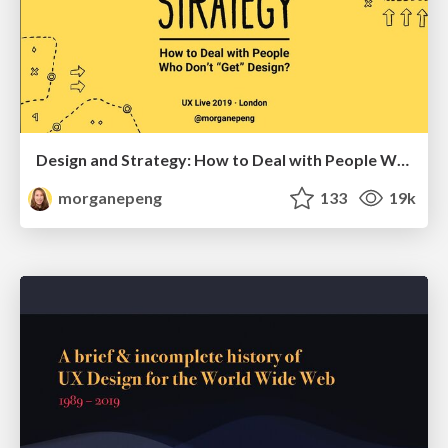
Design and Strategy: How to Deal with People Who Don’t "Get" Design
morganepeng
133
19k