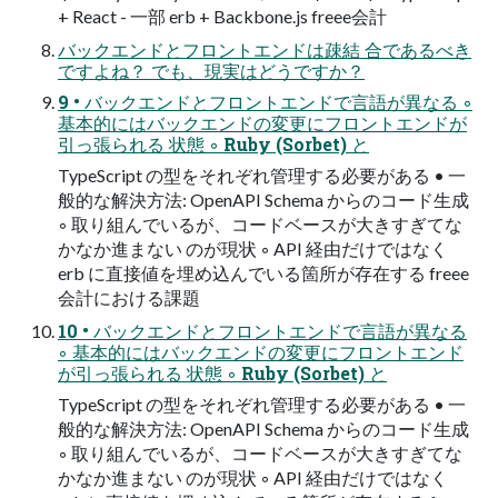
+ React - 一部 erb + Backbone.js freee会計
バックエンドとフロントエンドは疎結 合であるべき
ですよね？ でも、現実はどうですか？
9 • バックエンドとフロントエンドで言語が異なる ◦
基本的にはバックエンドの変更にフロントエンドが
引っ張られる 状態 ◦ Ruby (Sorbet) と
TypeScript の型をそれぞれ管理する必要がある • 一
般的な解決方法: OpenAPI Schema からのコード生成
◦ 取り組んでいるが、コードベースが大きすぎてな
かなか進まない のが現状 ◦ API 経由だけではなく
erb に直接値を埋め込んでいる箇所が存在する freee
会計における課題
10 • バックエンドとフロントエンドで言語が異なる
◦ 基本的にはバックエンドの変更にフロントエンド
が引っ張られる 状態 ◦ Ruby (Sorbet) と
TypeScript の型をそれぞれ管理する必要がある • 一
般的な解決方法: OpenAPI Schema からのコード生成
◦ 取り組んでいるが、コードベースが大きすぎてな
かなか進まない のが現状 ◦ API 経由だけではなく