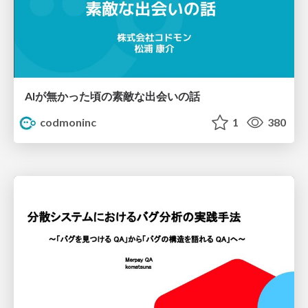
AIが無かった頃の素敵な出会いの話
codmoninc
1
380