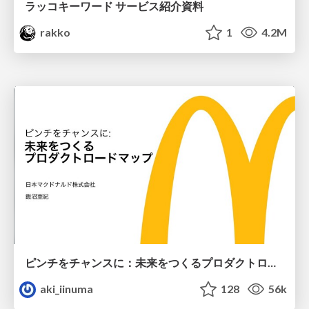
ラッコキーワード サービス紹介資料
rakko
1
4.2M
ピンチをチャンスに：未来をつくるプロダクトロードマップ #pmconf2020
aki_iinuma
128
56k