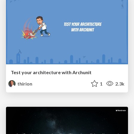
Test your architecture with Archunit
thirion
1
2.3k