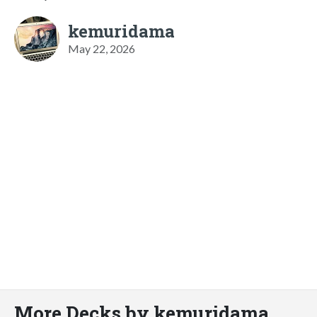
kemuridama
May 22, 2026
More Decks by kemuridama