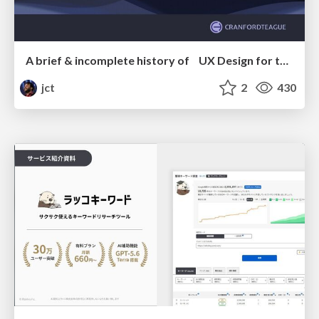
A brief & incomplete history of UX Design for the World Wide Web: 1989–2019
jct
2
430