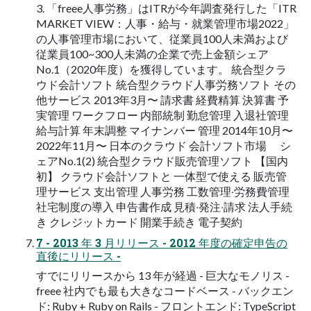
3. 「freee人事労務」はITRが今年調査発行した「ITR
MARKET VIEW：人事・給与・就業管理市場2022」
の人事管理市場において、従業員100人未満および
従業員100~300人未満の企業で売上金額シェア
No.1（2020年度）を獲得しています。 統合型クラ
ウド会計ソフト 統合型クラウド⼈事労務ソフト その
他サービス 2013年3⽉〜 請求書 経費精算 決算書 予
実管理 ワークフロー 内部統制 勤怠管理 ⼊退社管理
給与計算 年末調整 マイナンバー 管理 2014年10⽉〜
2022年11⽉〜 ⽇本のクラウド 会計ソフト市場 シ
ェアNo.1(2) 統合型クラウド販売管理ソフト 【国内
初】 クラウド会計ソフトと ⼀体型で使える 販売管
理サービス ⽀出管理 ⼈事労務 ⼯数管理‧労務費管理
社宅制度の導⼊ 申告書作成 ⾒積‧発注‧請求 法⼈⼿続
き クレジットカード 開業⼿続き 電⼦契約
7 - 2013 年 3 月リリース - 2012 年度の確定申告の
直後にリリース -
すでにリリースから 13 年が経過 - 巨大なモノリス -
freee 社内でも最も大きなコードベース - バックエン
ド: Ruby + Ruby on Rails - フロントエンド: TypeScript