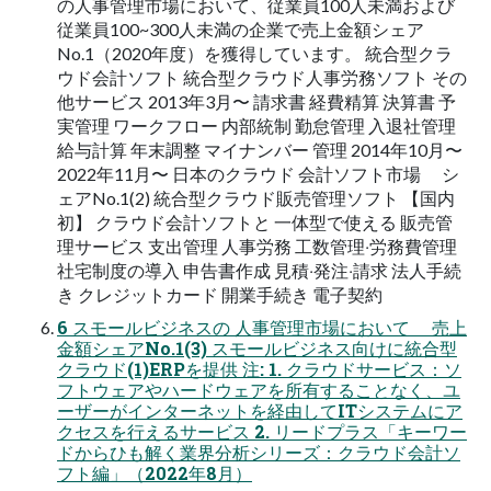
の人事管理市場において、従業員100人未満および
従業員100~300人未満の企業で売上金額シェア
No.1（2020年度）を獲得しています。 統合型クラ
ウド会計ソフト 統合型クラウド⼈事労務ソフト その
他サービス 2013年3⽉〜 請求書 経費精算 決算書 予
実管理 ワークフロー 内部統制 勤怠管理 ⼊退社管理
給与計算 年末調整 マイナンバー 管理 2014年10⽉〜
2022年11⽉〜 ⽇本のクラウド 会計ソフト市場 シ
ェアNo.1(2) 統合型クラウド販売管理ソフト 【国内
初】 クラウド会計ソフトと ⼀体型で使える 販売管
理サービス ⽀出管理 ⼈事労務 ⼯数管理‧労務費管理
社宅制度の導⼊ 申告書作成 ⾒積‧発注‧請求 法⼈⼿続
き クレジットカード 開業⼿続き 電⼦契約
6 スモールビジネスの ⼈事管理市場において 売上
⾦額シェアNo.1(3) スモールビジネス向けに統合型
クラウド(1)ERPを提供 注: 1. クラウドサービス：ソ
フトウェアやハードウェアを所有することなく、ユ
ーザーがインターネットを経由してITシステムにア
クセスを行えるサービス 2. リードプラス「キーワー
ドからひも解く業界分析シリーズ：クラウド会計ソ
フト編」（2022年8月）