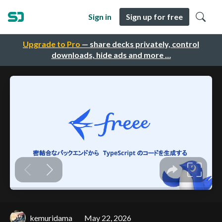
Sign in
Sign up for free
Upgrade to Pro
— share decks privately, control
downloads, hide ads and more …
kemuridama
May 22, 2026