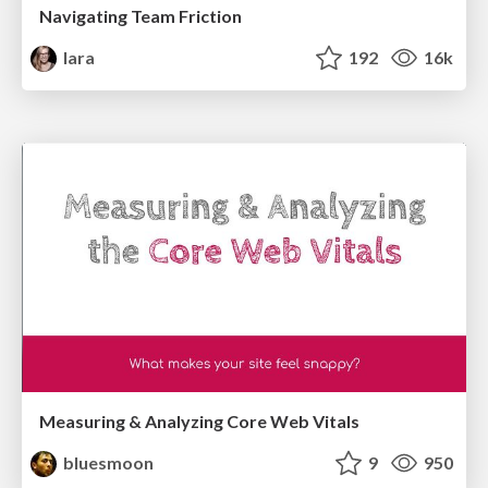
Navigating Team Friction
lara
192
16k
Measuring & Analyzing Core Web Vitals
bluesmoon
9
950