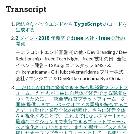
Transcript
密結合なバックエンドから TypeScript のコードを
生成する
2 メイン - 2018 年新卒で freee 入社 - freee会計の
開発 -
主にフロントエンド基盤 その他 - Dev Branding / Dev
Relationship - freee Tech Night - freee 技術の日 - 全社
イベント運営 - TSKaigi コアスタッフ SNS - X:
@_kemuridama - GitHub: @kemuridama フリー株式
会社 / エンジニア & DevRel kemuridama Ryo Ochiai
だれもが⾃由に経営できる 統合型経営プラットフ
ォーム。 だれもが⾃由に⾃然体で経営できる環境を
つくるために、「統合型経営プラットフォーム」を
開発‧提供します。 バックオフィス業務を統合するこ
とで、⾃動化と業務全体の効率化。さらに経営全体
を可視化することで、 これまでにないスマートかつ
最適なアクションまで実⾏できるプラットフォーム
へと進化させていきます。 また外部サービスとも連
携したオープンプラットフォームとして、多様なビ