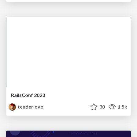
RailsConf 2023
tenderlove
30
1.5k