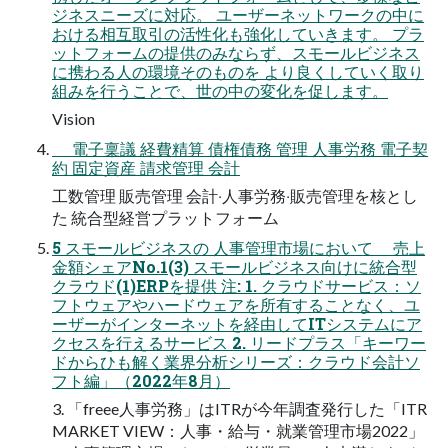
ジネスニーズに対応。 ユーザーネットワークの中に
おける相互取引の活性化も強化していきます。 プラ
ットフォームの提供のみならず、スモールビジネス
に携わる⼈の環境そのものを より良くしていく取り
組みを⾏うことで、世の中の変化を促します。
Vision
電⼦稟議 経費精算 債権債務 管理 ⼈事労務 電⼦契
約 固定資産 請求管理 会計
⼯数管理 販売管理 会計‧⼈事労務‧販売管理を核とし
た 統合型経営プラットフォーム
5 スモールビジネスの ⼈事管理市場において 売上
⾦額シェアNo.1(3) スモールビジネス向けに統合型
クラウド(1)ERPを提供 注: 1. クラウドサービス：ソ
フトウェアやハードウェアを所有することなく、ユ
ーザーがインターネットを経由してITシステムにア
クセスを行えるサービス 2. リードプラス「キーワー
ドからひも解く業界分析シリーズ：クラウド会計ソ
フト編」（2022年8月）
3. 「freee人事労務」はITRが今年調査発行した「ITR
MARKET VIEW：人事・給与・就業管理市場2022」