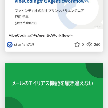
VibeCodingからAgenticWorkflowへ
starfish719
0
260