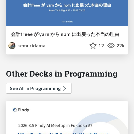
会計freee が yarn から npm に出戻った本当の理由
kemuridama
12
22k
Other Decks in Programming
See All in Programming