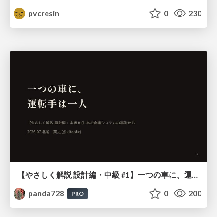
pvcresin
0
230
【やさしく解説 設計編・中級 #1】一つの車に、運転手は一人 ～ある倉庫システムの事例から～
panda728
0
200
PRO