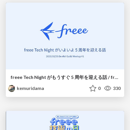
freee Tech Night がもうすぐ 5 周年を迎える話 / freee Tech Night will soon be 5th anniversary
kemuridama
0
330