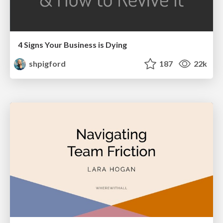
4 Signs Your Business is Dying
shpigford
187
22k