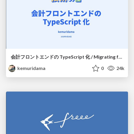
会計フロントエンドの TypeScript 化 / Migrating frontend of freee Accounting to TypeScript
kemuridama
0
24k