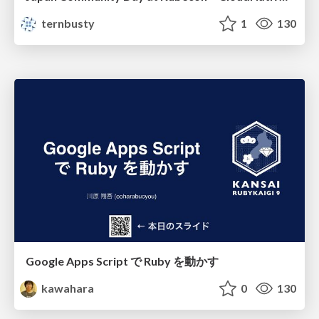
ternbusty
1
130
Google Apps Script で Ruby を動かす
kawahara
0
130