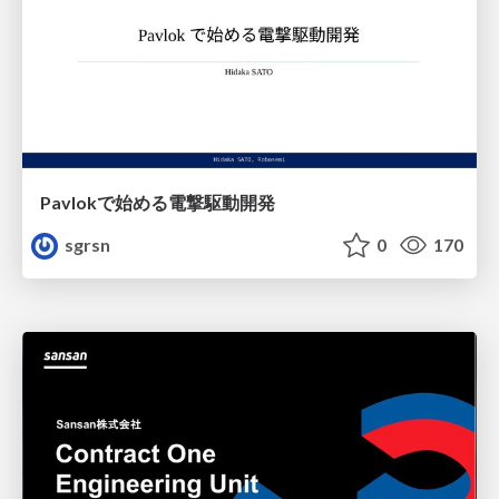
Pavlokで始める電撃駆動開発
sgrsn
0
170