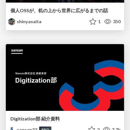
個人OSSが、机の上から世界に広がるまでの話
shinyasaita
1
350
Digitization部 紹介資料
sansan33
2
7.7k
PRO