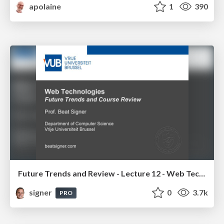
apolaine
1
390
Future Trends and Review - Lecture 12 - Web Technologies (1019888BNR)
signer
0
3.7k
PRO