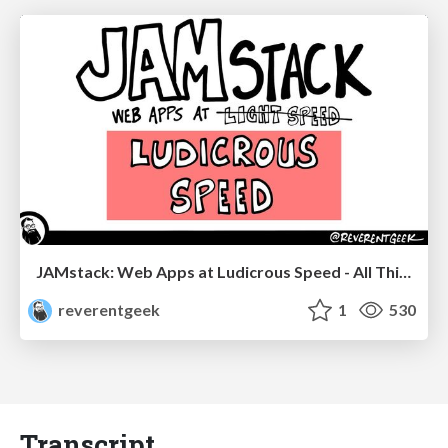
JAMstack: Web Apps at Ludicrous Speed - All Things Open 2022
reverentgeek
1
530
Transcript