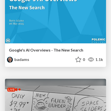
Google's AI Overviews - The New Search
badams
0
1.1k