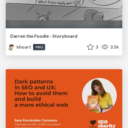
Darren the Foodie - Storyboard
khoart
3
3.5k
PRO