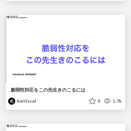
脆弱性対応をこの先生きのこるには
ken5scal
0
1.7k