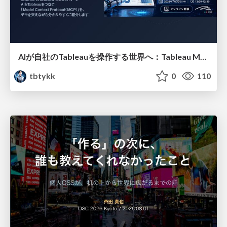
AIが自社のTableauを操作する世界へ：Tableau MCP超入門
tbtykk
0
110