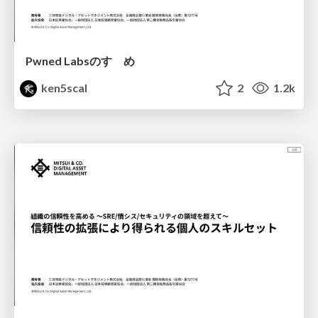
Pwned Labsのすゝめ
ken5scal
2
1.2k