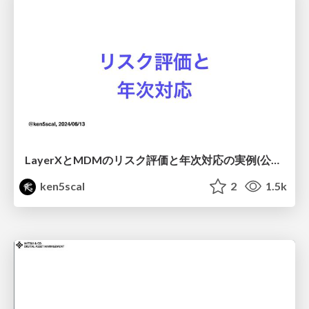
LayerXとMDMのリスク評価と年次対応の実例(公開版）
ken5scal
2
1.5k