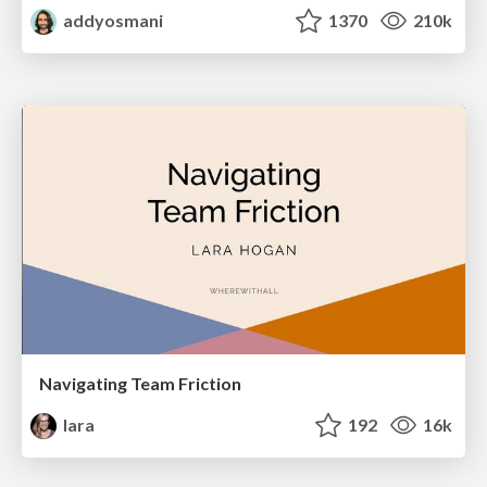
addyosmani
1370
210k
Navigating Team Friction
lara
192
16k