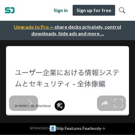
Sign in
Sign up for free
Upgrade to Pro
— share decks privately, control
downloads, hide ads and more …
·
Ship Features Fearlessly
→
SPONSORED