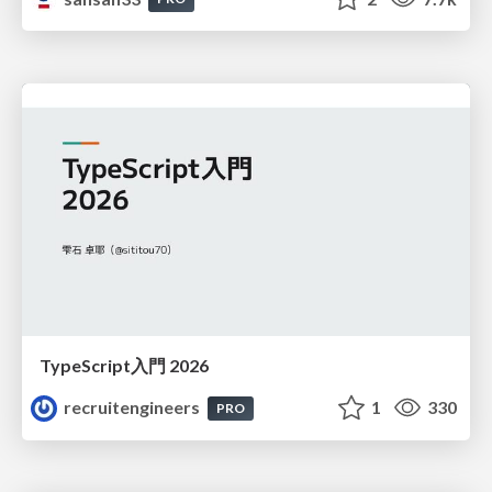
TypeScript入門 2026
recruitengineers
1
330
PRO