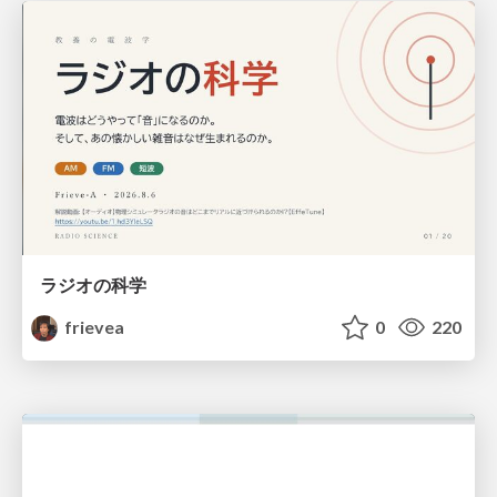
ラジオの科学
frievea
0
220