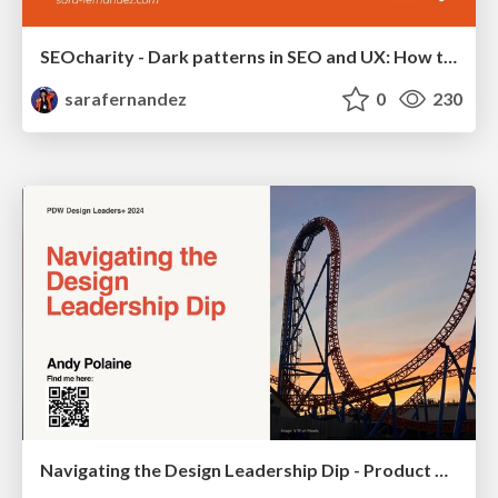
SEOcharity - Dark patterns in SEO and UX: How to avoid them and build a more ethical web
sarafernandez
0
230
Navigating the Design Leadership Dip - Product Design Week Design Leaders+ Conference 2024