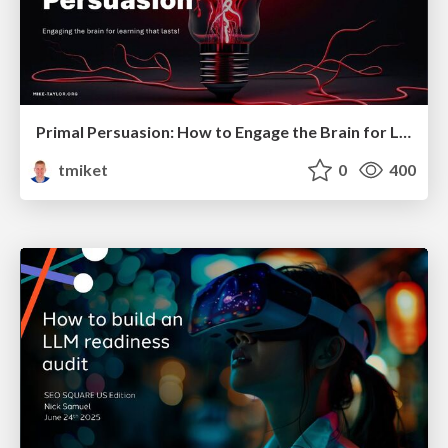
Primal Persuasion: How to Engage the Brain for Learning That Lasts
tmiket
0
400