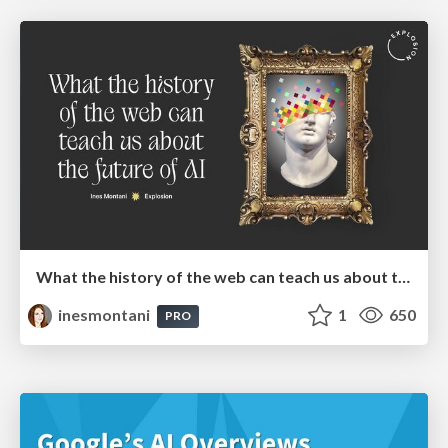
What the history of the web can teach us about the future of AI
inesmontani
1
650
PRO