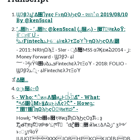
Ϣʔβʔاۀʹ͓͚Δ৘ใγες ϜͱηΩϡϦςΟ - શମ૾ฤ 2019/08/10
By @ken5scal
ೝূɾೝՄ -
ۚ༥ܥɾFintechܥͰେاۀɾελʔτΞοϓ྆ํͰηΩϡϦςΟΛ୲౰
- 2011: NRIηΩϡΞ - SIer - ূ݊ձࣾ޲͚MSS αʔϏεͷఏڙ - 2014:
Money Forward - Ϣʔβʔاۀ -
ࢿ࢈؅ཧɾΫϥ΢υձܭܥFintechελʔτΞοϓ - 2018: FOLIO -
Ϣʔβʔاۀ - ূ݊ܥFintechελʔτΞοϓ
͋Δ೔…
օ༷ͱ໨ઢ߹Θͤ
- Who: “ੈͷதΛࣗ෼ͨͪͷྗͰม͍͖͍͑ͯͨͱࢥ͍ͬͯΔํ” - What:
“ࠓճ͸ʮ͖ͪΜͱӡ༻͢Δʯͱ͍͏ࣄΛςʔϚ” - Howᶃ:
“ߴ౓ͳ৘ใηΩϡϦςΟٕज़ͷशಘ” -
Howᶄ: “Ϟϥϧ΍๏཯९कͷҙࣝɺηΩϡϦςΟҙࣝɺ৬ۀҙ
ࣝɺཱࣗతͳֶशҙࣝʢٕज़Ҏ֎ʹඞཁͳٕೳʣʹ͍ͭͯ΋޲্ ͷͨΊͷػձΛఏڙ” ӡ༻
ͱ։ൃτϥοΫ
IUUQTXXXJQBHPKQKJO[BJDB