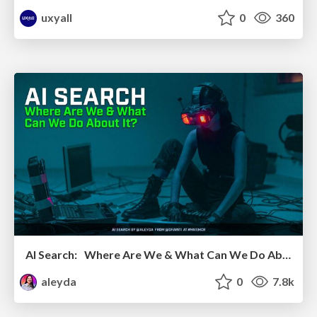
uxyall
0
360
AI Search: Where Are We & What Can We Do About It?
aleyda
0
7.8k