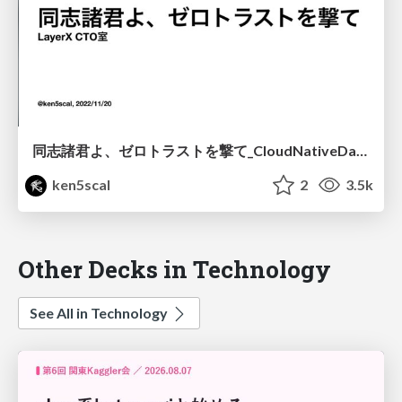
同志諸君よ、ゼロトラストを撃て_CloudNativeDays2022
ken5scal
2
3.5k
Other Decks in Technology
See All in Technology