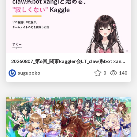
20260807_第6回_関東kaggler会LT_claw系bot xangiと始める、"寂しくない" kaggle
sugupoko
0
140