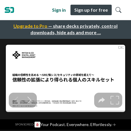
Sign in
Sign up for free
Upgrade to Pro
— share decks privately, control
downloads, hide ads and more …
·
Your Podcast. Everywhere. Effortlessly.
→
SPONSORED