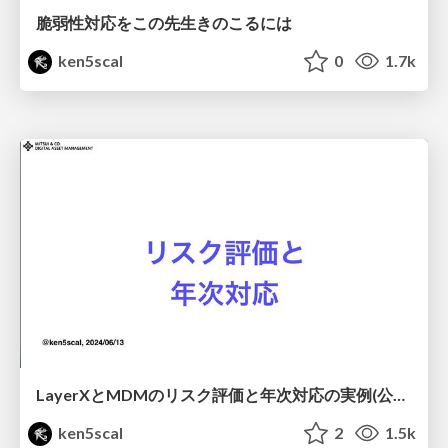
脆弱性対応をこの先生きのこるには
ken5scal
0
1.7k
LayerXとMDMのリスク評価と年次対応の実例(公開版）
ken5scal
2
1.5k