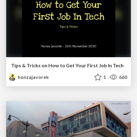
Tips & Tricks on How to Get Your First Job In Tech
honzajavorek
1
660