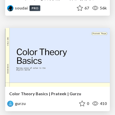
soudai
67
56k
PRO
Color Theory Basics | Prateek | Gurzu
gurzu
0
410