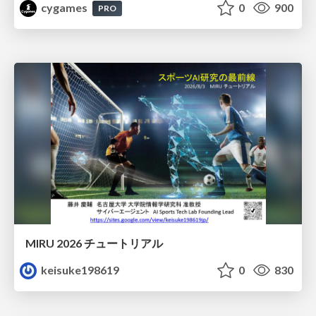
cygames
0
900
PRO
MIRU 2026 チュートリアル
keisuke198619
0
830