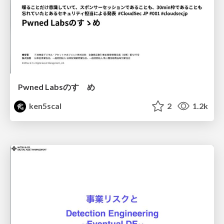
Pwned Labsのすゝめ
ken5scal
2
1.2k