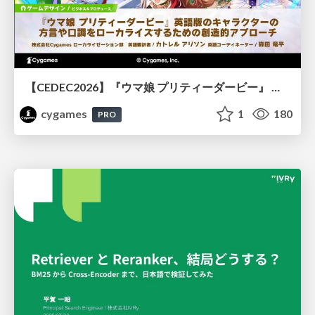
【CEDEC2026】『ウマ娘 プリティーダービー』 英語版のキャラクターの方言や口調をローカライズするための創造的アプローチ
cygames
1
180
PRO