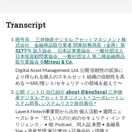
Transcript
商号等 三井物産デジタル‧アセットマネジメント株
式会社 ⾦融商品取引業者 関東財務局⻑（⾦商）第
3277号 加⼊協会 ⽇本証券業協会、⼀般社団法⼈
⽇本投資顧問業協会、⼀般社団法⼈ 第⼆種⾦融商品
取引業協会 ©Mitsui & Co.
Digital Asset Management, Ltd. 公開 信頼性の拡張に
より得られる個⼈のスキルセット 組織の信頼性を⾼
める 〜SRE/情シス/セキュリティの領域を超えて〜
公開 イントロ ⾃⼰紹介 about @ken5scal 三井物
産デジタル‧アセットマネジメント • コーポレートシ
ステム部⻑, システムリスク統括責任 •
LayerX Fintech事業部から出向 個⼈活動 • 週間ニュ
ースレター「忙しい⼈のためのセキュリティ‧イン テ
リジェンス」 • 他: Podcast、同⼈誌 来歴 • ⾦融系
SIer > 資産管理‧家計簿SP > 証券会社 > 現職 2