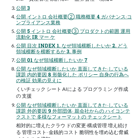
公開 3
公開 イントロ 会社概要② 職務概要 4 ガバナンス‧コ
ンプライアンス業務
公開 5 イントロ 会社概要③ プロダクトの範囲 運⽤
流動化 IR マー ケ
公開 ⽬次 INDEX 1. なぜ領域横断したいか 2. どう
領域横断を横断するか 3. 事例
公開 01 なぜ領域横断したいか 7
公開 なぜ領域横断したいか 直⾯してきた‧している
課題 内的要因 8 形骸化した ポリシー ⾃⾝の⾏為へ
の検証 効果の⾒えに
くいチェック シート AIによる プログラミン グ作成
の ⽀援
公開 なぜ領域横断したいか 直⾯してきた‧している
課題 外的要因 9 外部団体‧ 親会社からの ハイコンテ
クストで 多様なフォーマットの チェックシート
相対的に増えたクラウ ドの変更‧構成管理 増え続け
る 管理コスト‧ ⾦銭的コスト 脆弱性を埋め込む脅威