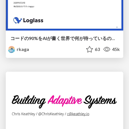
コードの90%をAIが書く世界で何が待っているのか / What awaits us in a world where 90% of the code is written by AI
rkaga
63
45k