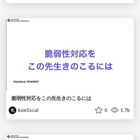
脆弱性対応をこの先生きのこるには
ken5scal
0
1.7k