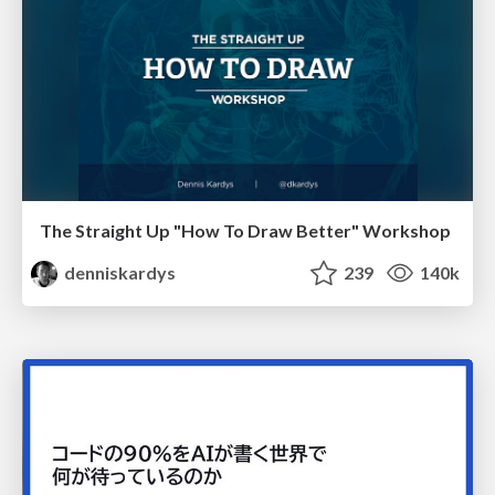
The Straight Up "How To Draw Better" Workshop
denniskardys
239
140k