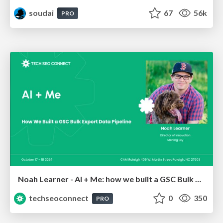
soudai
67
56k
PRO
Noah Learner - AI + Me: how we built a GSC Bulk Export data pipeline
techseoconnect
0
350
PRO