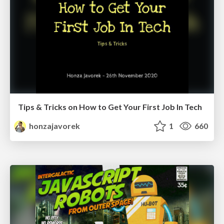
Tips & Tricks on How to Get Your First Job In Tech
honzajavorek
1
660