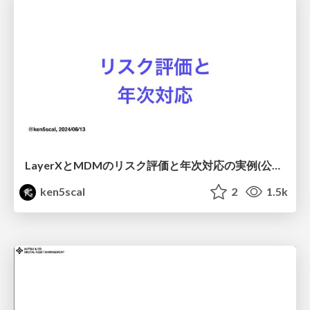
LayerXとMDMのリスク評価と年次対応の実例(公開版）
ken5scal
2
1.5k