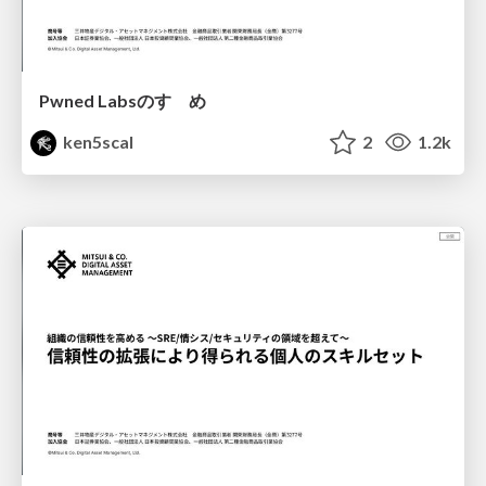
Pwned Labsのすゝめ
ken5scal
2
1.2k