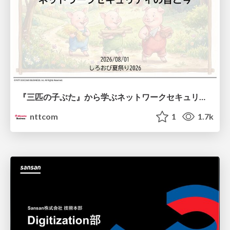
『三匹の子ぶた』から学ぶネットワークセキュリティの昔と今 / Network Security: Then and Now Through the Lens of The Three Little Pigs
nttcom
1
1.7k