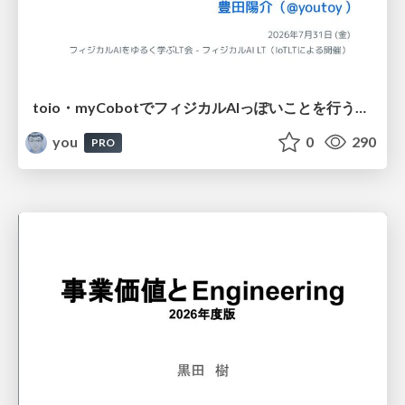
toio・myCobotでフィジカルAIっぽいことを行うための検討（とりあえず調査） / フィジカルAI LT（IoTLTによる開催）
you
0
290
PRO