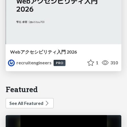
Webアクセシビリティ入門 2026
recruitengineers
1
310
PRO
Featured
See All Featured