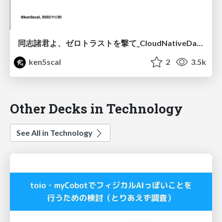
同志諸君よ、ゼロトラストを撃て_CloudNativeDays2022
ken5scal
2
3.5k
Other Decks in Technology
See All in Technology