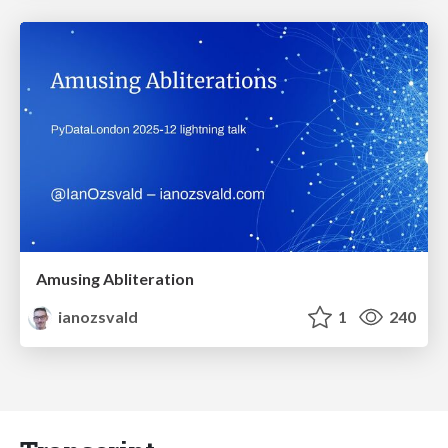
Amusing Abliteration
ianozsvald
1
240