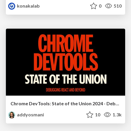
konakalab
0
510
Chrome DevTools: State of the Union 2024 - Debugging React & Beyond
addyosmani
10
1.3k