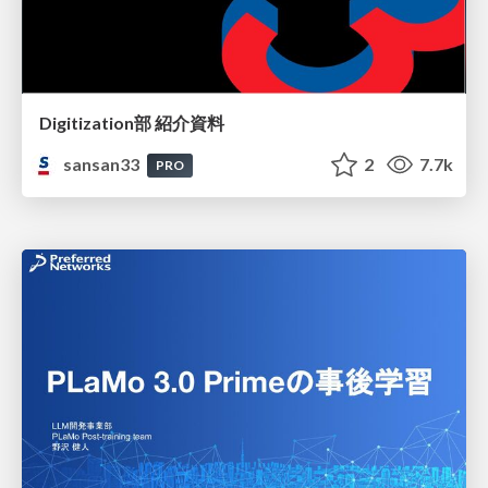
Digitization部 紹介資料
sansan33
2
7.7k
PRO