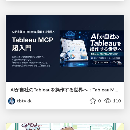
AIが自社のTableauを操作する世界へ：Tableau MCP超入門
tbtykk
0
110