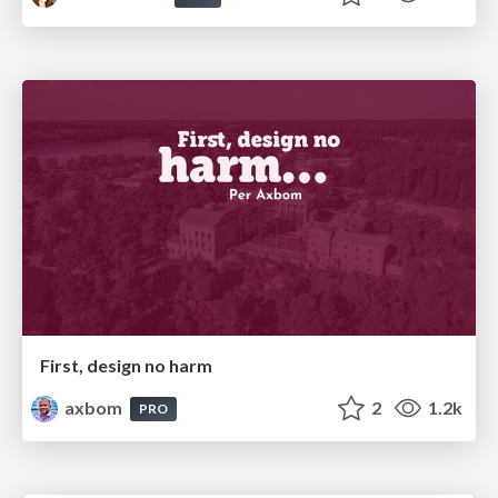
First, design no harm
axbom
2
1.2k
PRO