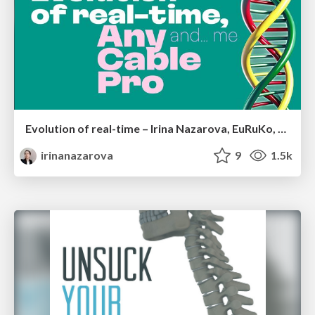
Evolution of real-time – Irina Nazarova, EuRuKo, 2024
irinanazarova
9
1.5k