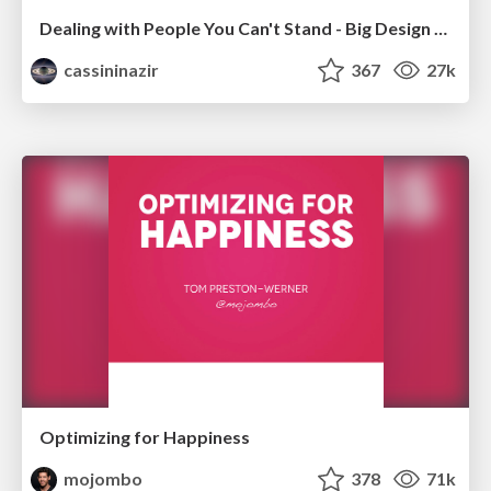
Dealing with People You Can't Stand - Big Design 2015
cassininazir
367
27k
Optimizing for Happiness
mojombo
378
71k