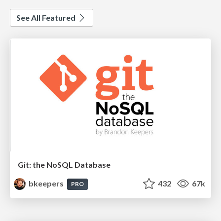
See All Featured
Git: the NoSQL Database
bkeepers
432
67k
PRO