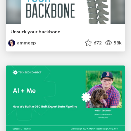
Unsuck your backbone
ammeep
672
58k