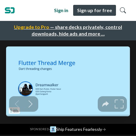
Sign in
Sign up for free
Upgrade to Pro
— share decks privately, control
downloads, hide ads and more …
·
Ship Features Fearlessly
→
SPONSORED