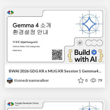
BWAI 2026 GDG KR x MUG KR Session 1 Gemma4 소개 박제창
itsmedreamwalker
0
79