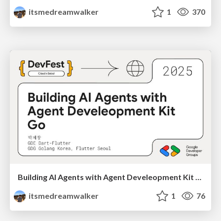
itsmedreamwalker
1
370
Building AI Agents with Agent Develeopment Kit Go, 박제창 @DevFest Cloud x Seoul 2025
itsmedreamwalker
1
76