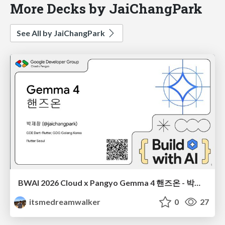
More Decks by JaiChangPark
See All by JaiChangPark
BWAI 2026 Cloud x Pangyo Gemma 4 핸즈온 - 박제창
itsmedreamwalker
0
27