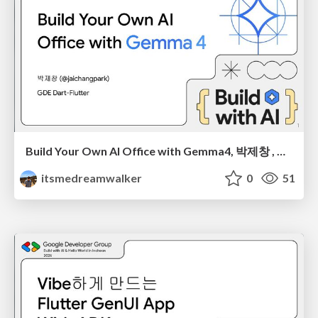
Build Your Own AI Office with Gemma4, 박제창 , BWAI 2026 Seoul
itsmedreamwalker
0
51