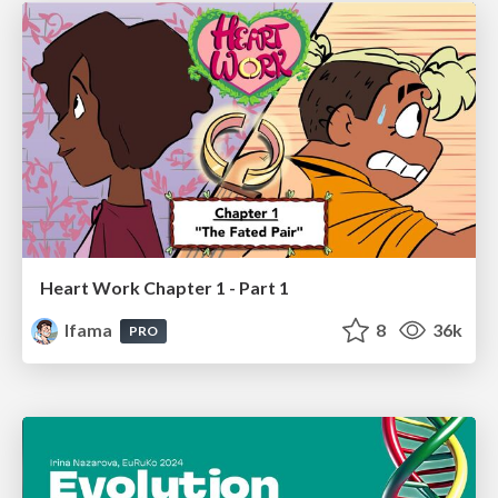
Heart Work Chapter 1 - Part 1
lfama
8
36k
PRO