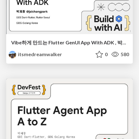
Vibe하게 만드는 Flutter GenUI App With ADK , 박제창, BWAI Incheon 2026
itsmedreamwalker
0
580