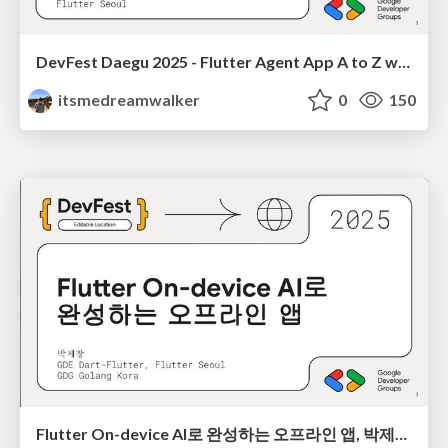
DevFest Daegu 2025 - Flutter Agent App A to Z with Gemini, GenUI, A2UI 박제창
itsmedreamwalker
0
150
Flutter On-device AI로 완성하는 오프라인 앱, 박제창 @DevFest INCHEON 2025