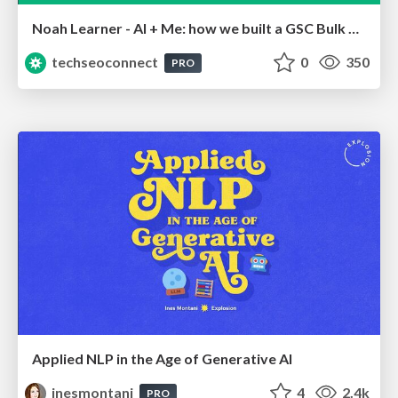
Noah Learner - AI + Me: how we built a GSC Bulk Export data pipeline
techseoconnect
0
350
PRO
Applied NLP in the Age of Generative AI
inesmontani
4
2.4k
PRO