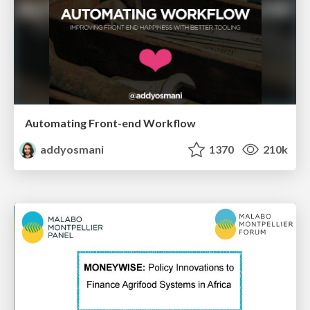
Automating Front-end Workflow
addyosmani
1370
210k