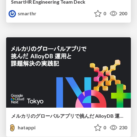
SmartHR Engineering Team Deck
smarthr
0
200
メルカリのグローバルアプリで挑んだ AlloyDB 運用と課題解決の実践記
hatappi
0
230