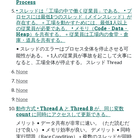
Process
• スレッドは「工場の中で働く従業員」である。 • プ
ロセスには最低1つのスレッド（メインスレッド）が
存在する。 ◦ 工場を動かすためには、最低1人以上
の従業員が必要である。 • メモリ（Code・Data・
Heap）を共有する。 ◦ 従業員は工場内の食堂・倉
庫・道具を共有する。
• スレッドのエラーはプロセス全体を停止させる可
能性がある。 ◦ 1人の従業員が事故を起こして火事に
なると、工場全体が停止する。 スレッド Thread
None
None
None
None
動作方式 • Thread A と Thread B が、同じ変数
count に同時にアクセスして更新できる。
メリット • データ共有が非常に速い。（ただ読むだ
けで良い） • メモリ効率が良い。 デメリット • 同時
実行問題（Race Condition） ◦ 複数のスレッドが同時