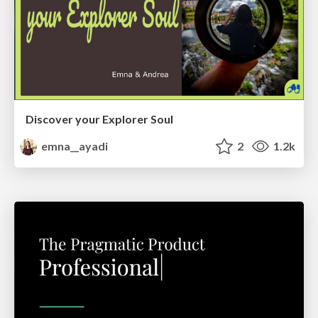
Discover your Explorer Soul
emna__ayadi
2
1.2k