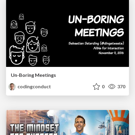
Un-Boring Meetings
codingconduct
0
370