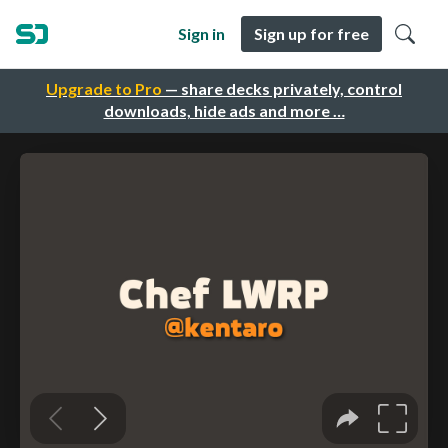
Sign in
Sign up for free
Upgrade to Pro
— share decks privately, control
downloads, hide ads and more …