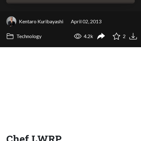
Kentaro Kuribayashi
April 02, 2013
Technology
4.2k
2
Chef LWRP