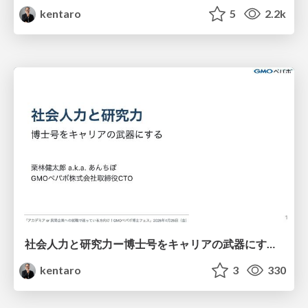
kentaro
5
2.2k
社会人力と研究力ー博士号をキャリアの武器にするー
kentaro
3
330