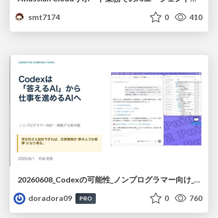
smt7174
0
410
20260608_Codexの可能性_ノンプログラマー向け_大城追記
doradora09
0
760
PRO