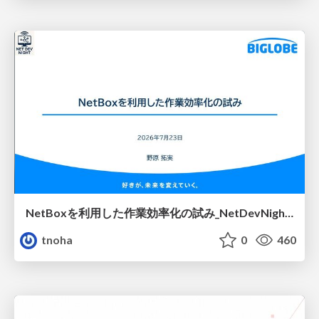
NetBoxを利用した作業効率化の試み_NetDevNight4
tnoha
0
460