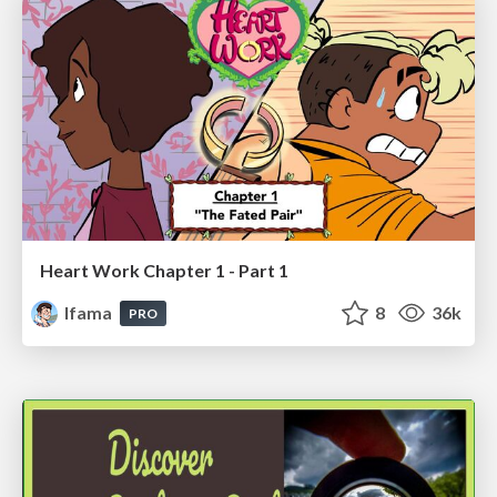
Heart Work Chapter 1 - Part 1
lfama
8
36k
PRO