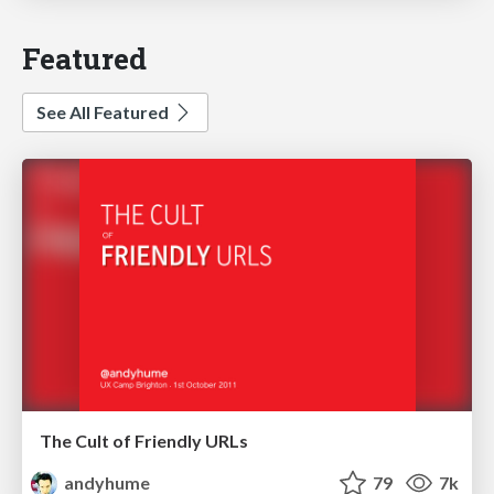
Featured
See All Featured
The Cult of Friendly URLs
andyhume
79
7k