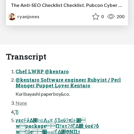
The Anti-SEO Checklist Checklist. Pubcon Cyber Week
ryanjones
0
200
Transcript
Chef LWRP @kentaro
@kentaro Software engineer Rubyist / Perl
Monger Puppet Lover Kentaro
Kuribayashi paperboy&co.
None
͓͞Β͍
γεςϜͷ͋Δ΂͖ঢ়ଶΛهड़ ͢ΔͨΊͷύʔπɻͨͱ͑͹
wpackageΠϯετʔϧ͞Ε͍ͯΔ΂ ͖ύοέʔδ
wﬁle഑ஔ͞Ε͍ͯΔ΂͖ϑΝΠϧ