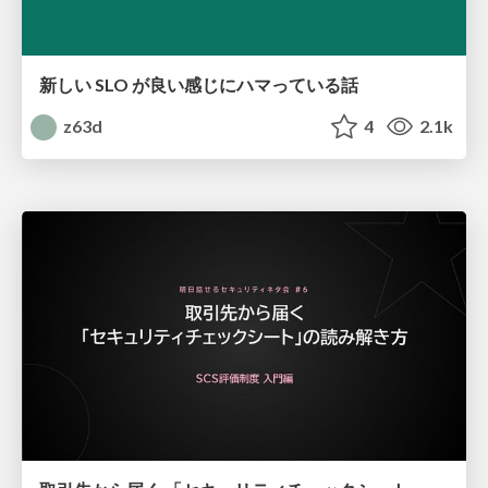
新しい SLO が良い感じにハマっている話
z63d
4
2.1k