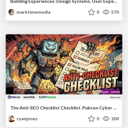
Building Experiences: Design Systems, User Experience, and Full Site Editing
marktimemedia
0
570
The Anti-SEO Checklist Checklist. Pubcon Cyber Week
ryanjones
0
200