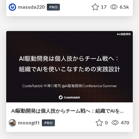
masuda220
17
6.5k
PRO
AI駆動開発は個人技からチーム戦へ：組織でAIを使いこなすための実践設計
moongift
0
470
PRO