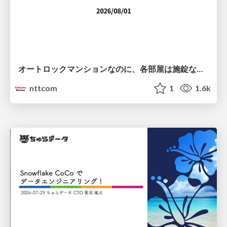
オートロックマンションなのに、各部屋は施錠なし！？ 攻撃者が組織内ネットワークで大暴れする理由 / The Front Door Is Locked, but the Rooms Are Wide Open: Why Attackers Move Freely Inside Enterprise Networks
nttcom
1
1.6k