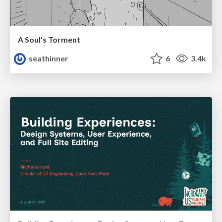
A Soul's Torment
seathinner
6
3.4k