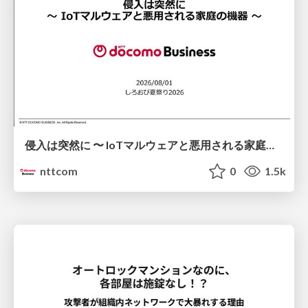
侵入は突然に 〜 IoTマルウェアと悪用される家庭の機器 ～ / When Intrusion Strikes: IoT Malware and the Abuse of Home Devices
nttcom
0
1.5k