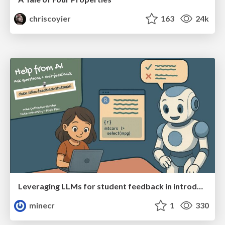
chriscoyier
163
24k
Leveraging LLMs for student feedback in introductory data science courses - posit::conf(2025)
minecr
1
330