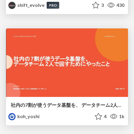
shift_evolve
3
430
PRO
社内の7割が使うデータ基盤を、 データチーム2人で回すためにやったこと
koh_yoshi
4
1k