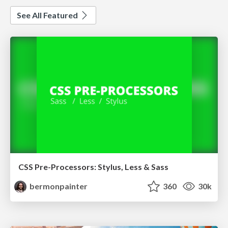
See All Featured
CSS Pre-Processors: Stylus, Less & Sass
bermonpainter
360
30k