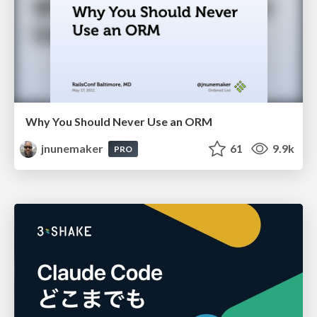
Why You Should Never Use an ORM
jnunemaker
61
9.9k
PRO