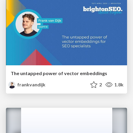
The untapped power of vector embeddings
frankvandijk
2
1.8k