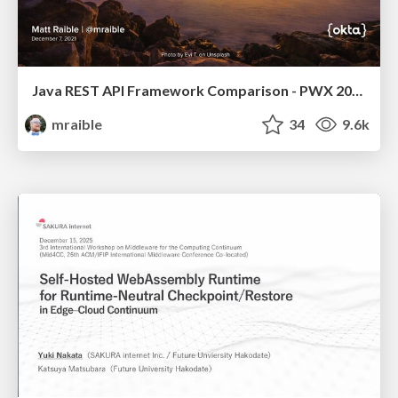
Java REST API Framework Comparison - PWX 2021
mraible
34
9.6k