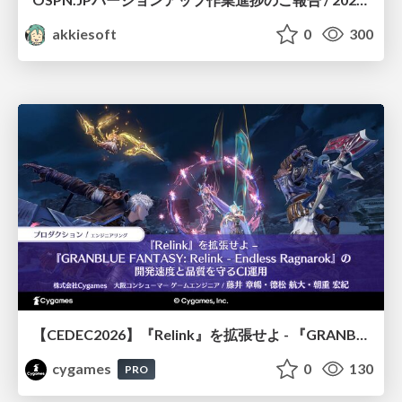
akkiesoft
0
300
【CEDEC2026】『Relink』を拡張せよ - 『GRANBLUE FANTASY: Relink - Endless Ragnarok』の開発速度と品質を守るCI運用
cygames
0
130
PRO