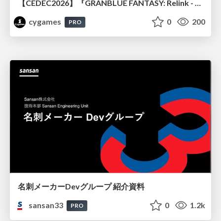
【CEDEC2026】『GRANBLUE FANTASY: Relink - Endless Ragnarok』のバトル制作事例 ～最高のキャラゲーを目指して～
cygames
0
200
PRO
名刺メーカーDevグループ 紹介資料
sansan33
0
1.2k
PRO