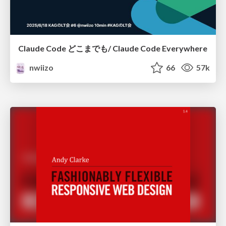
Claude Code どこまでも/ Claude Code Everywhere
nwiizo
66
57k