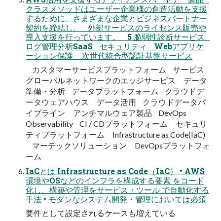
クラスメソッドはユーザー企業様の創造活動を支援
するために、さまざまな企業とビジネスパートナー
契約を締結し、 外部サービスのライセンス販売や
導入支援を行っています。 5 脆弱性診断サービス
ログ管理分析SaaS セキュリティ Webアプリケ
ーション保護 次世代統合型認証基盤サービス
カスタマーサービスプラットフォーム サービス
グローバルネットワークのエッジサービス データ
準備・分析 データプラットフォーム クラウドデ
ータウェアハウス データ活用 クラウドデータパ
イプライン アンチマルウェア製品 DevOps
Observability CI / CDプラットフォーム セキュリ
ティプラットフォーム Infrastructure as Code(IaC)
マーテックソリューション DevOpsプラットフォ
ーム
IaCとは Infrastructure as Code（IaC） • AWS
環境やOSなどのインフラを構成する要素 をコード
化し、構築や管理をサービス・ツール で自動化する
手法 • モダンなシステム開発・管理においては必須
要件として設定されるケースも増えている