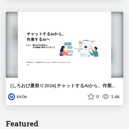
[しろおび夏祭り2026] チャットするAIから、作業するAIへ - 使われ方の変化と、その裏側で起きていること
kk0n
0
1.6k
Featured