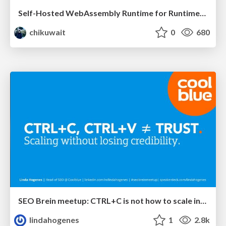
Self-Hosted WebAssembly Runtime for Runtime-Neutral Checkpoint/Restore in Edge–Cloud Continuum
chikuwait
0
680
SEO Brein meetup: CTRL+C is not how to scale international SEO
lindahogenes
1
2.8k