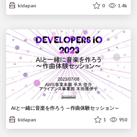
kidapan
0
1.4k
AIと一緒に音楽を作ろう ～作曲体験セッション～
kidapan
1
950