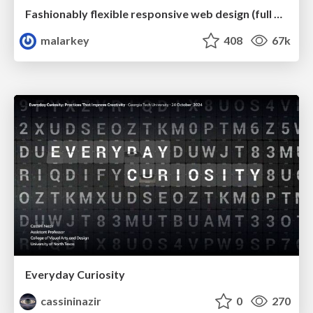
Fashionably flexible responsive web design (full day workshop)
malarkey
408
67k
Everyday Curiosity
cassininazir
0
270