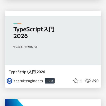
TypeScript入門 2026
recruitengineers
1
390
PRO