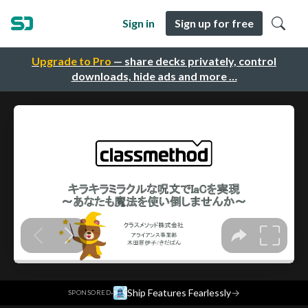
Sign in
Sign up for free
Upgrade to Pro
— share decks privately, control
downloads, hide ads and more …
·
Ship Features Fearlessly
→
SPONSORED