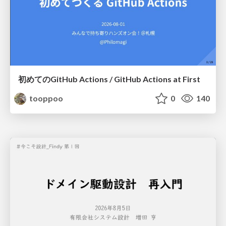
初めてのGitHub Actions / GitHub Actions at First
tooppoo
0
140