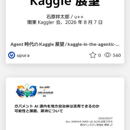
Agent 時代の Kaggle 展望 / kaggle-in-the-agentic-era
upura
0
560