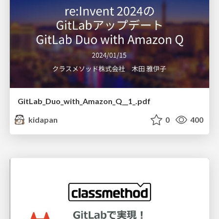
GitLab_Duo_with_Amazon_Q__1_.pdf
kidapan
0
400