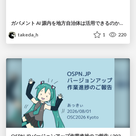
ガバメント AI 源内を地方自治体は活用できるのか 可能性と課題、期待について
takeda_h
1
220
OSPN.JPバージョンアップ作業進捗のご報告 / 20260801-osc26kyoto