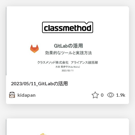
2023/05/11_GitLabの活用
kidapan
0
1.9k