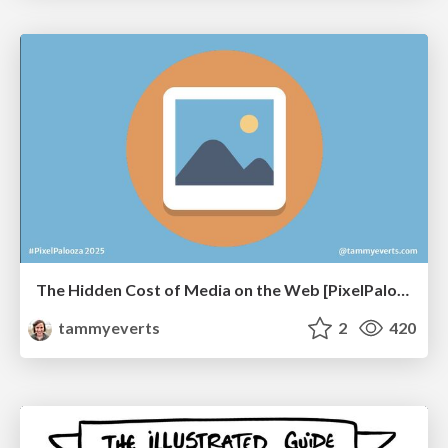
The Hidden Cost of Media on the Web [PixelPalooza 2025]
tammyeverts
2
420