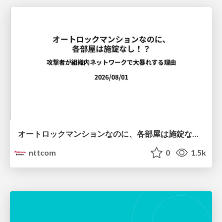
オートロックマンションなのに、各部屋は施錠なし！？ 攻撃者が組織内ネットワークで大暴れする理由 / The Front Door Is Locked, but the Rooms Are Wide Open: Why Attackers Move Freely Inside Enterprise Networks
nttcom
0
1.5k