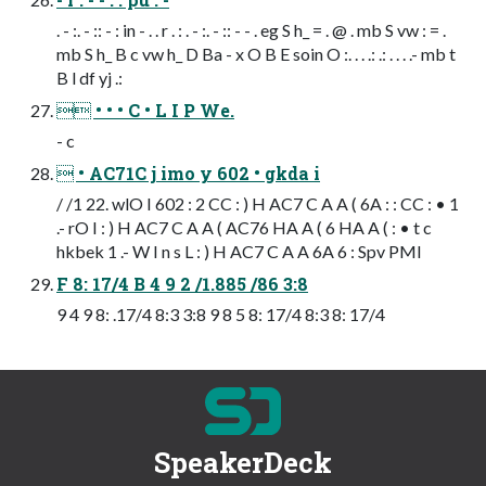
. - :. - :: - : in - . . r . : . - :. - :: - - . eg S h_ = . @ . mb S vw : = .
mb S h_ B c vw h_ D Ba - x O B E soin O :. . . .: .: . . . .- mb t
B l df yj .:
 • • • C • L I P We.
- c
 • AC71C j imo y 602 • gkda i
/ /1 22. wlO I 602 : 2 CC : ) H AC7 C A A ( 6A : : CC : • 1
.- rO I : ) H AC7 C A A ( AC76 HA A ( 6 HA A ( : • t c
hkbek 1 .- W I n s L : ) H AC7 C A A 6A 6 : Spv PMI
F 8: 17/4 B 4 9 2 /1.885 /86 3:8
9 4 9 8: .17/4 8:3 3:8 9 8 5 8: 17/4 8:3 8: 17/4
SpeakerDeck