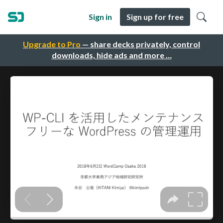
Sign in
Sign up for free
Upgrade to Pro
— share decks privately, control
downloads, hide ads and more …