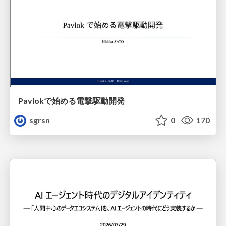
Pavlokで始める電撃駆動開発
sgrsn
0
170