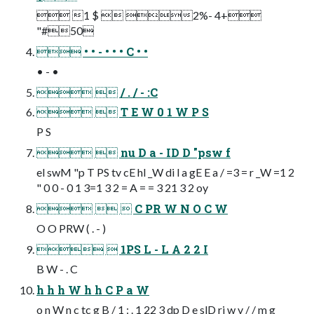
 1 $  2%- 4+
"#50
 • • - • • • C • •
• - •
  / . / - :C
  T E W 0 1 W P S
P S
  nu D a - ID D "psw f
el swM "p T PS tv cE hl _W di l a gE E a / =3 = r _W =1 2
" 0 0 - 0 1 3=1 3 2 = A = = 3 21 3 2 oy
   C PR W N O C W
O O PRW ( . - )
  1PS L - L A 2 2 I
B W - . C
h h h W h h C P a W
o n W n c tc g B / 1 : . 1 22 3 dp D e slD ri w v / / m g