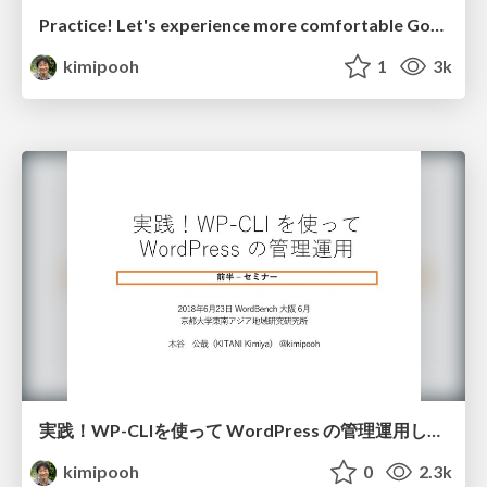
Practice! Let's experience more comfortable Google services with Google Apps Script!
kimipooh
1
3k
実践！WP-CLIを使って WordPress の管理運用してみよう！ -前半- セミナー
kimipooh
0
2.3k