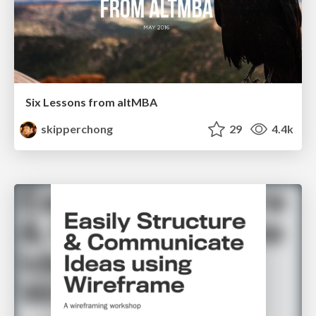
Six Lessons from altMBA
skipperchong
29
4.4k