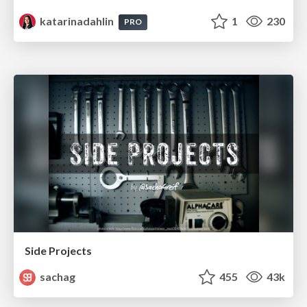
katarinadahlin
1
230
PRO
Side Projects
sachag
455
43k