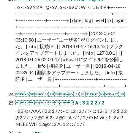
. 6 -: -69 9 2 = : @-69 . 6 -: -69 :/ : W :/ : L B 4 P +---------
------------+----------------------------------------+-------
+---------------+----------+ | date | log | level | ip | login |
+---------------------+--------------------------------------
--+-------+---------------+----------+ | 2018-05-01
05:10:58 | ユーザー “ユーザ名” がログインしまし
た。 | info | 接続IP | | | 2018-04-27 16:13:45 | プラグ
インをアップデートしました。 | info | 127.0.0.1 | | |
2018-04-26 02:04:47 | #PostID “タイトル” を公開し
ました。 | info | 接続IP | ユーザー名 | | 2018-04-18
02:39:44 | 翻訳をアップデートしました。 | info | 接
続IP | ユーザー名 | +---------------------+----------------
------------------------+-------+---------------+----------+
    
  A : 3 2 2 2 / 2
: $$ @/ AAA / 2 2 $ / / : - 1: 12 : 2 / / : - 1: 12 :$ : / 2 $ 2 2
@2 2 / : / 2 @2 A 2 : 2 @2 : A : / 1/ 2 / O M W .: 1- 2 a P
MEEE WH 12@2 : 2 A: 1 2 : : / 1 / /
- r . - - . . pu . -