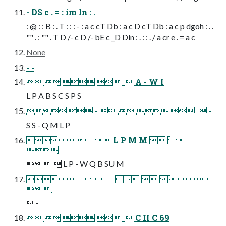
- DS c . = : im ln : .
: @ : : B : . T : : : - : a c cT Db : a c D cT Db : a c p dgoh : . .
"" . : "" . T D /- c D /- bE c _D Dln : . : : . / a cr e . = a c
None
- -
      A - W I
L P A B S C S P S
  -       -
S S - Q M L P
   L P M M  

   L P - W Q B SU M
       
 
 -
      C II C 69