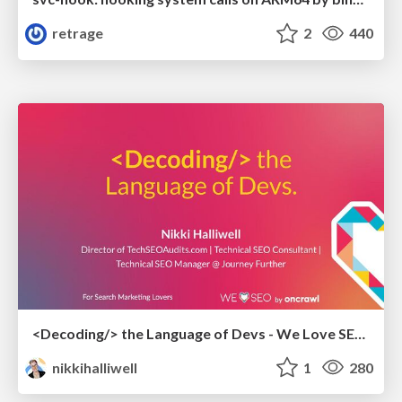
retrage
2
440
<Decoding/> the Language of Devs - We Love SEO 2024
nikkihalliwell
1
280