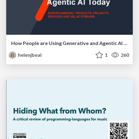
How People are Using Generative and Agentic AI to Supercharge Their Products, Projects, Services and Value Streams Today
helenjbeal
1
260