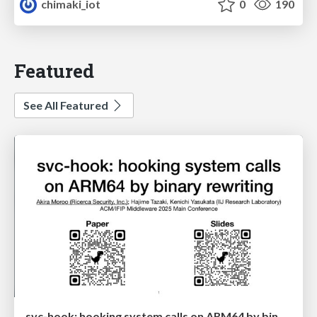
chimaki_iot
0
190
Featured
See All Featured
svc-hook: hooking system calls on ARM64 by binary rewriting