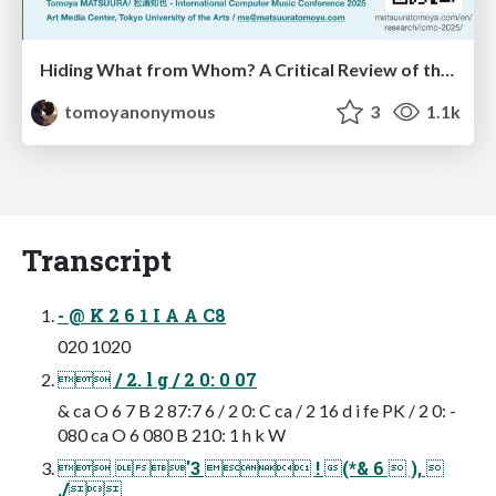
Hiding What from Whom? A Critical Review of the History of Programming languages for Music
tomoyanonymous
3
1.1k
Transcript
- @ K 2 6 1 I A A C8
020 1020
 / 2. l g / 2 0: 0 07
& ca O 6 7 B 2 87:7 6 / 2 0: C ca / 2 16 d i fe PK / 2 0: -
080 ca O 6 080 B 210: 1 h k W
 '3  ! (*& 6  ), 
./