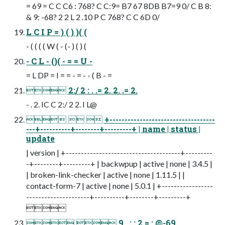
= 69 = C C C6 : 768? C C:9= B7 67 8DB B7=9 0/ C B 8:
& 9: -68? 2 2 L 2 .10 P C 768? C C 6D 0/
L C I P = ) ( ) )( (
- ( ( ( ( W ( - (- ) ( ) (
- C L - ()( - = = U -
= L DP = I = = - = - - ( B - =
 2:/ 2 : . .= 2. 2. .= 2.
- . 2. IC C 2:/ 2 2. I L@
   +-----------------------------------
---+----------+--------+---------+ | name | status |
update
| version | +--------------------------------------+---------
-+--------+---------+ | backwpup | active | none | 3.4.5 |
| broken-link-checker | active | none | 1.11.5 | |
contact-form-7 | active | none | 5.0.1 | +-----------------
---------------------+----------+--------+---------+

  9 . : : 2 = : @-69