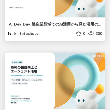
AI_Dev_Day_製造業領域でのAI活用から見た活用の罠と成功に導く実践知.pdf
kintotechdev
0
300