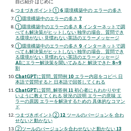
自己紹介 はじめに
つまづきポイント① 6 環境構築中の エラーの多さ
①環境構築中のエラーの多さ 7
①環境構築中のエラーの多さ 8 インターネットで調
べても解決策がヒットしない 独学の場合、質問でき
る環境がない 見慣れない英語のエラーメッセージ
①環境構築中のエラーの多さ 9 インターネットで調
べても解決策がヒットしない 独学の場合、質問でき
る環境がない 見慣れない英語のエラーメッセージ
AIにエラー解決策を聞いてみると 解決できた 8~9
割
ChatGPTに質問_質問例 10 エラー内容をコピペ 日
本語で質問すると 日本語で回答してくれる
ChatGPTに質問_解答例 11 初心者にもわかりやす
いように教えてくれる 状況の説明 エラーの意味 エ
ラーの原因 エラーを解決するための 具体的なコマン
ド
つまづきポイント② 12 ツールのバージョンを 合わ
せないと動かない
②ツールのバージョンを合わせないと動かない 13