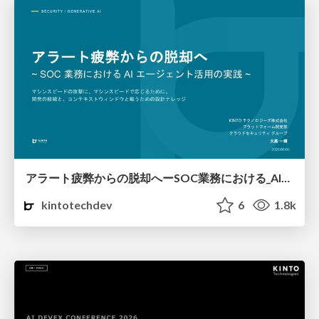
アラート疲弊からの脱却へーSOC業務における_AI_エージェント活用の実践_v2.pdf
kintotechdev
6
1.8k