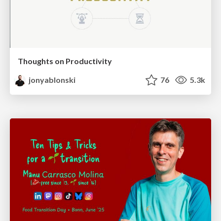
Thoughts on Productivity
jonyablonski
76
5.3k