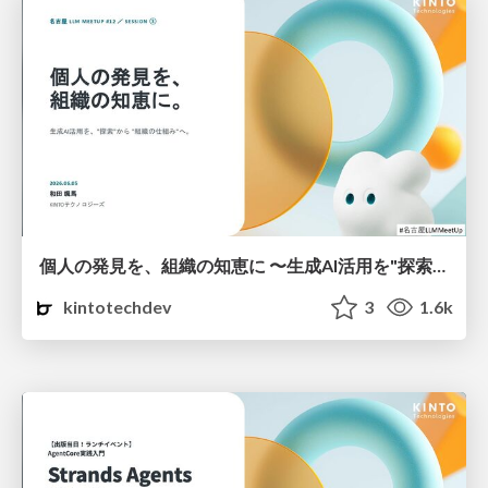
個人の発見を、組織の知恵に 〜生成AI活用を"探索"から"組織の仕組み"へ〜
kintotechdev
3
1.6k