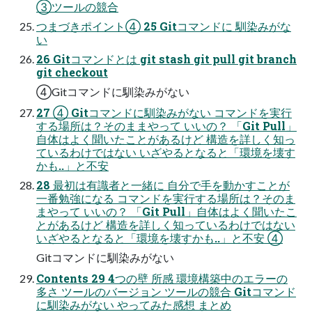
③ツールの競合
つまづきポイント④ 25 Gitコマンドに 馴染みがな
い
26 Gitコマンドとは git stash git pull git branch
git checkout
④Gitコマンドに馴染みがない
27 ④ Gitコマンドに馴染みがない コマンドを実行
する場所は？そのままやって いいの？ 「Git Pull」
自体はよく聞いたことがあるけど 構造を詳しく知っ
ているわけではない いざやるとなると「環境を壊す
かも..」と不安
28 最初は有識者と一緒に 自分で手を動かすことが
一番勉強になる コマンドを実行する場所は？そのま
まやって いいの？ 「Git Pull」自体はよく聞いたこ
とがあるけど 構造を詳しく知っているわけではない
いざやるとなると「環境を壊すかも..」と不安 ④
Gitコマンドに馴染みがない
Contents 29 4つの壁 所感 環境構築中のエラーの
多さ ツールのバージョン ツールの競合 Gitコマンド
に馴染みがない やってみた感想 まとめ