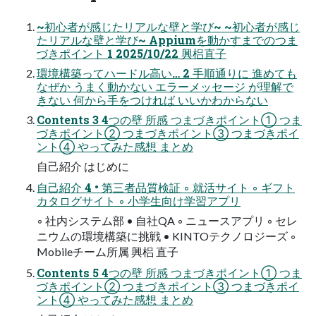
~初心者が感じたリアルな壁と学び~ ~初心者が感じ
たリアルな壁と学び~ Appiumを動かすまでのつま
づきポイント 1 2025/10/22 興梠直子
環境構築ってハードル高い… 2 手順通りに 進めても
なぜか うまく動かない エラーメッセージ が理解で
きない 何から手をつければ いいかわからない
Contents 3 4つの壁 所感 つまづきポイント① つま
づきポイント② つまづきポイント③ つまづきポイ
ント④ やってみた感想 まとめ
自己紹介 はじめに
自己紹介 4 • 第三者品質検証 ◦ 就活サイト ◦ ギフト
カタログサイト ◦ 小学生向け学習アプリ
◦ 社内システム部 • 自社QA ◦ ニュースアプリ ◦ セレ
ニウムの環境構築に挑戦 • KINTOテクノロジーズ ◦
Mobileチーム所属 興梠 直子
Contents 5 4つの壁 所感 つまづきポイント① つま
づきポイント② つまづきポイント③ つまづきポイ
ント④ やってみた感想 まとめ