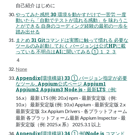
自己紹介 はじめに
やってみた感想 30 環境を動かすだけで一苦労 一度
動いたら「自動でテストが流れる感動」を 味わうこ
とができる 自身のコーディング経験の最初の一歩を
踏み出せる
まとめ 31 Gitコマンドは実際に触って慣れる 必要な
ツールのみ起動しておく バージョンは公式HPに載
っている 不明点はAIに聞いてみる ① １ ２ ３
４
None
Appendix(環境構築) 33 ① バージョン指定が必要
なツール_Appium公式ページ Appium1
Appium2 Appium3 Node.js - 最新LTS（例:
16.x） 最新 LTS (例: 20.x) npm - 最新安定版（例:
10.x） 最新安定版 (例: 10.x) Appium - 最新安定版 2.x
最新安定版 3.x Appium Drivers - 各プラットフォーム
最新 各プラットフォーム最新 Appium Inspector - 最
新安定版（例: 2025.x 系） 2025.3.1 以上
Appendix(環境構築) 34 ① 例)Node.js コマンド