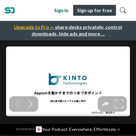
Sign in
Sign up for free
Upgrade to Pro
— share decks privately, control
downloads, hide ads and more …
·
Your Podcast. Everywhere. Effortlessly.
→
SPONSORED