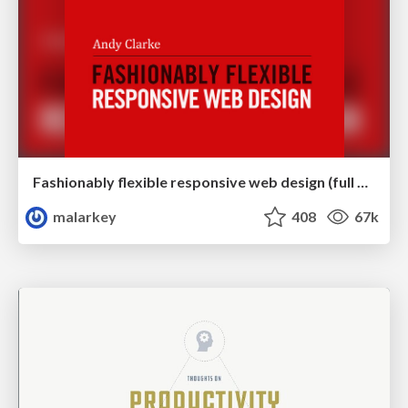
Fashionably flexible responsive web design (full day workshop)
malarkey
408
67k