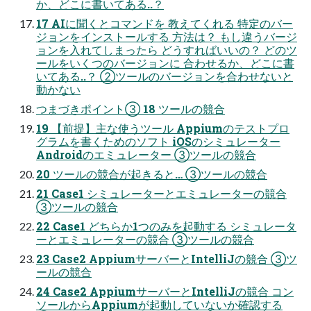
か、どこに書いてある..？
17 AIに聞くとコマンドを 教えてくれる 特定のバー
ジョンをインストールする 方法は？ もし違うバージ
ョンを入れてしまったら どうすればいいの？ どのツ
ールをいくつのバージョンに 合わせるか、どこに書
いてある..？ ②ツールのバージョンを合わせないと
動かない
つまづきポイント③ 18 ツールの競合
19 【前提】主な使うツール Appiumのテストプロ
グラムを書くためのソフト iOSのシミュレーター
Androidのエミュレーター ③ツールの競合
20 ツールの競合が起きると… ③ツールの競合
21 Case1 シミュレーターとエミュレーターの競合
③ツールの競合
22 Case1 どちらか1つのみを起動する シミュレータ
ーとエミュレーターの競合 ③ツールの競合
23 Case2 AppiumサーバーとIntelliJの競合 ③ツ
ールの競合
24 Case2 AppiumサーバーとIntelliJの競合 コン
ソールからAppiumが起動していないか確認する