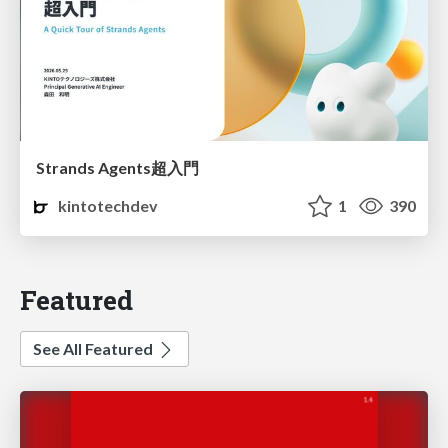
Strands Agents超入門
kintotechdev
1
390
Featured
See All Featured