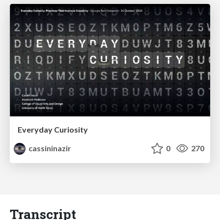
Everyday Curiosity
cassininazir
0
270
Transcript