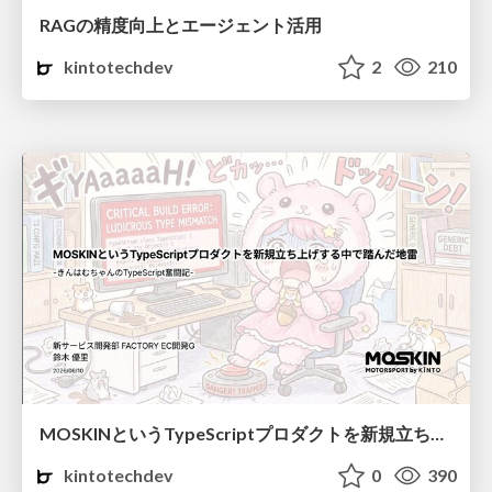
RAGの精度向上とエージェント活用
kintotechdev
2
210
MOSKINというTypeScriptプロダクトを新規立ち上げする中で踏んだ地雷
kintotechdev
0
390