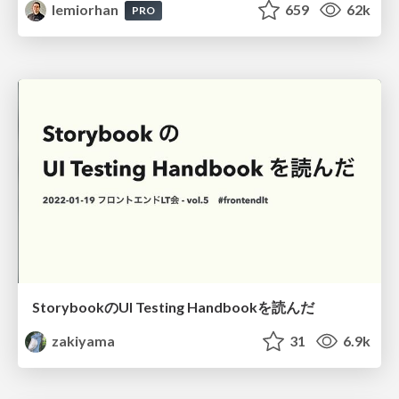
lemiorhan
659
62k
PRO
StorybookのUI Testing Handbookを読んだ
zakiyama
31
6.9k