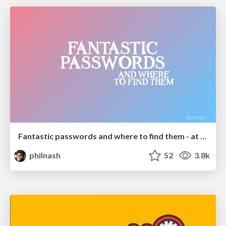
Fantastic passwords and where to find them - at NoRuKo
philnash
52
3.8k