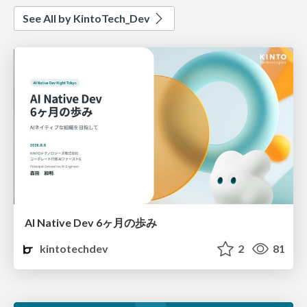
See All by KintoTech_Dev
AI Native Dev 6ヶ月の歩み
kintotechdev
2
81