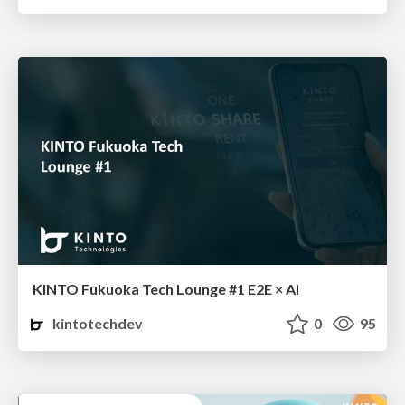
KINTO Fukuoka Tech Lounge #1 E2E × AI
kintotechdev
0
95