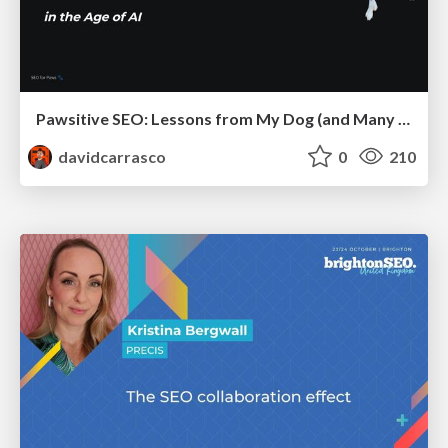
Pawsitive SEO: Lessons from My Dog (and Many Mistakes) on Thriving as a Consultant in the Age of AI
davidcarrasco
0
210