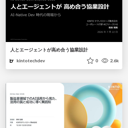
人とエージェントが高め合う協業設計
kintotechdev
0
2.6k