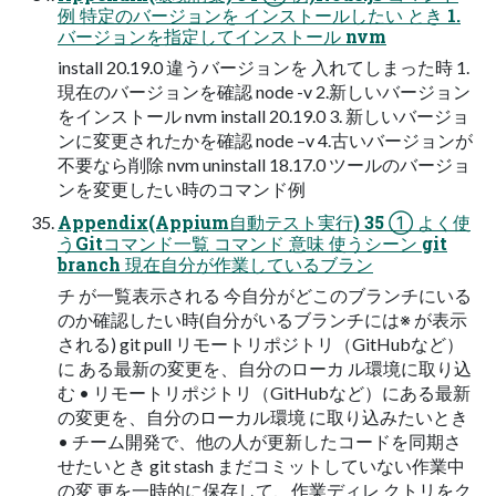
例 特定のバージョンを インストールしたい とき 1.
バージョンを指定してインストール nvm
install 20.19.0 違うバージョンを 入れてしまった時 1.
現在のバージョンを確認 node -v 2.新しいバージョン
をインストール nvm install 20.19.0 3. 新しいバージョ
ンに変更されたかを確認 node –v 4.古いバージョンが
不要なら削除 nvm uninstall 18.17.0 ツールのバージョ
ンを変更したい時のコマンド例
Appendix(Appium自動テスト実行) 35 ① よく使
うGitコマンド一覧 コマンド 意味 使うシーン git
branch 現在自分が作業しているブラン
チ が一覧表示される 今自分がどこのブランチにいる
のか確認したい時(自分がいるブランチには※ が表示
される) git pull リモートリポジトリ（GitHubなど）
に ある最新の変更を、自分のローカ ル環境に取り込
む • リモートリポジトリ（GitHubなど）にある最新
の変更を、自分のローカル環境 に取り込みたいとき
• チーム開発で、他の人が更新したコードを同期さ
せたいとき git stash まだコミットしていない作業中
の変 更を一時的に保存して、作業ディレ クトリをク