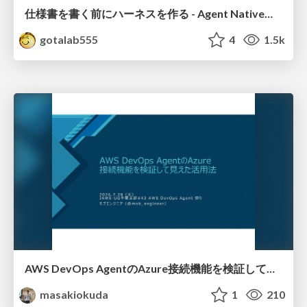
仕様書を書く前にハーネスを作る - Agent Native開発は「探索を速く、判定を固く」
gotalab555
4
1.5k
AWS DevOps AgentのAzure接続機能を検証して見えた活用法／Use Cases Verified for the AWS DevOps Agent's Azure Connectivity Feature
masakiokuda
1
210