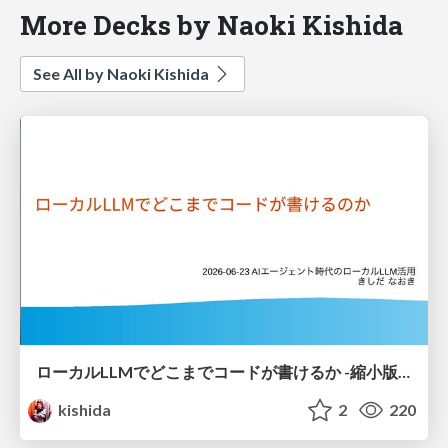
More Decks by Naoki Kishida
See All by Naoki Kishida
ローカルLLMでどこまでコードが書けるか -縮小版 / How much code can be written on a local LLM Shortened
kishida
2
220