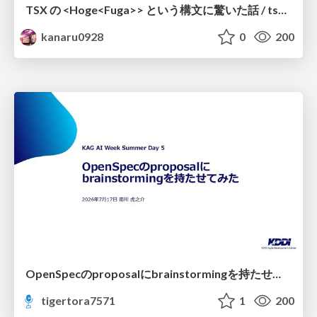
TSX の <Hoge<Fuga>> という構文に驚いた話 / tsx-type-argument-syntax
kanaru0928
0
200
OpenSpecのproposalにbrainstormingを持たせてみた
tigertora7571
1
200