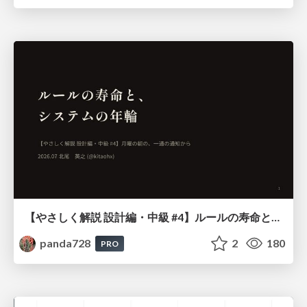
【やさしく解説 設計編・中級 #4】ルールの寿命と、システムの年輪
panda728
2
180
PRO