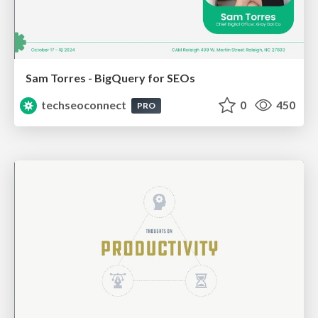
Sam Torres - BigQuery for SEOs
techseoconnect
0
450
PRO