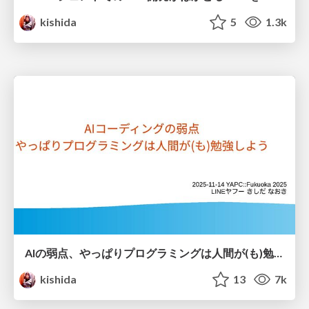
kishida
5
1.3k
AIの弱点、やっぱりプログラミングは人間が(も)勉強しよう / YAPC AI and Programming
kishida
13
7k