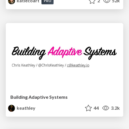
katiecoart
2
52k
PRO
Building Adaptive Systems
keathley
44
3.2k