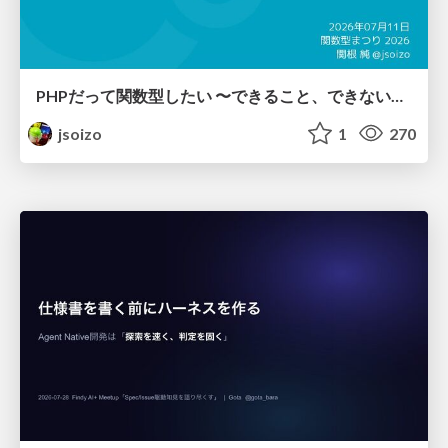
PHPだって関数型したい 〜できること、できないこと〜 / fp-in-php
jsoizo
1
270