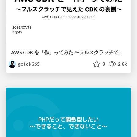
AWS CDK を「作」ってみた 〜フルスクラッチで見えた CDK の裏側〜 / aws-cdk-from-scratch
gotok365
3
2.8k