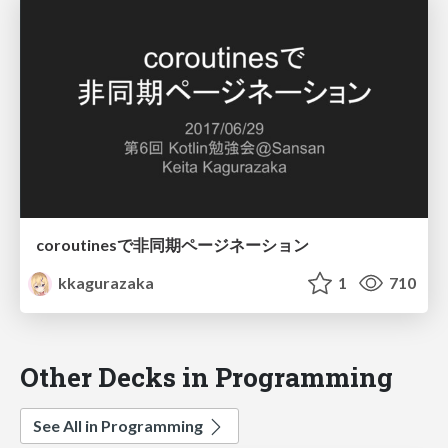
coroutinesで非同期ページネーション
kkagurazaka
1
710
Other Decks in Programming
See All in Programming