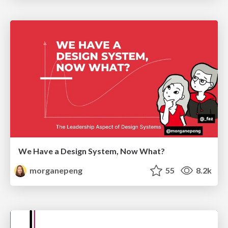
We Have a Design System, Now What?
morganepeng
55
8.2k