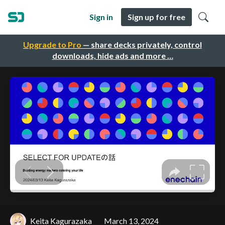
Sign in
Sign up for free
Upgrade to Pro
— share decks privately, control
downloads, hide ads and more …
Keita Kagurazaka
March 13, 2024