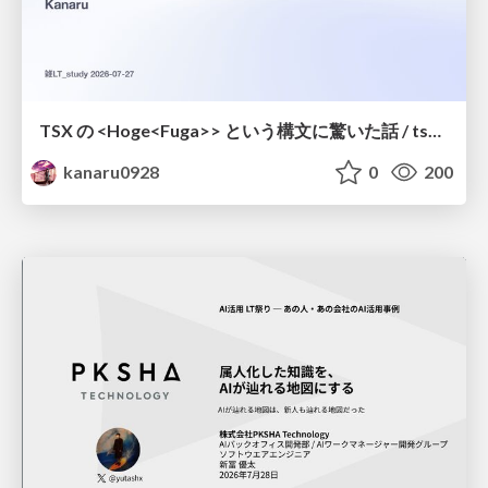
TSX の <Hoge<Fuga>> という構文に驚いた話 / tsx-type-argument-syntax
kanaru0928
0
200