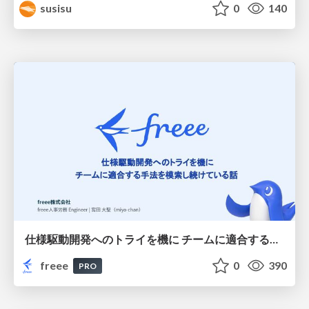
susisu
0
140
仕様駆動開発へのトライを機に チームに適合する手法を模索し続けている話
freee
0
390
PRO