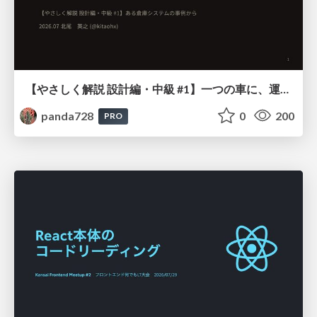
【やさしく解説 設計編・中級 #1】一つの車に、運転手は一人 ～ある倉庫システムの事例から～
panda728
0
200
PRO