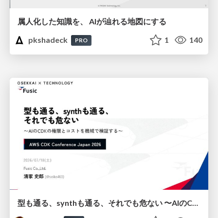
属人化した知識を、 AIが辿れる地図にする
pkshadeck
1
140
PRO
型も通る、synthも通る、それでも危ない 〜AIのCDKの権限とコストを機械で検証する〜 / It Passes Type Checks, It Passes Synth Checks, but It’s Still Risky — Automatically Verifying Permissions and Costs in AI’s CDK —