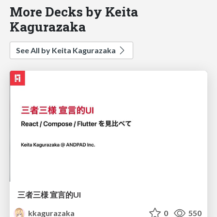
More Decks by Keita
Kagurazaka
See All by Keita Kagurazaka
三者三様 宣言的UI
kkagurazaka
0
550