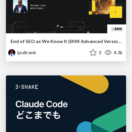
End of SEO as We Know It (SMX Advanced Version)
ipullrank
3
4.3k