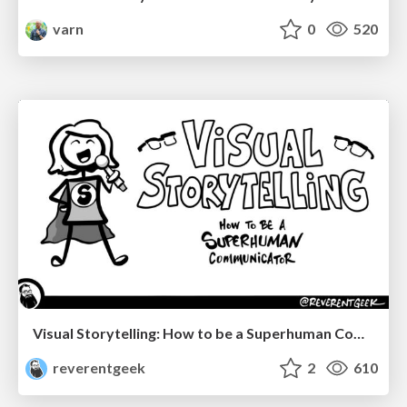
varn
0
520
Visual Storytelling: How to be a Superhuman Communicator
reverentgeek
2
610