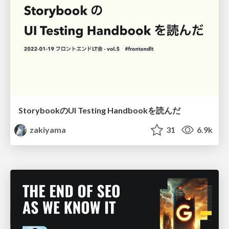
StorybookのUI Testing Handbookを読んだ
zakiyama
31
6.9k