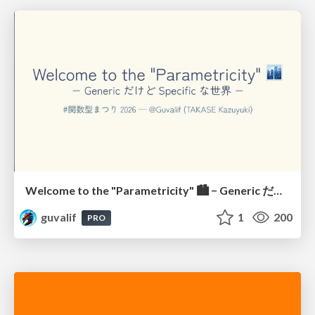
Welcome to the "Parametricity" 🏙️ − Generic だけど Specific な世界 −
guvalif
1
200
PRO