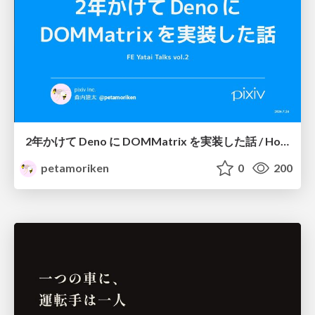
2年かけて Deno に DOMMatrix を実装した話 / How I implemented DOMMatrix in Deno over two years
petamoriken
0
200