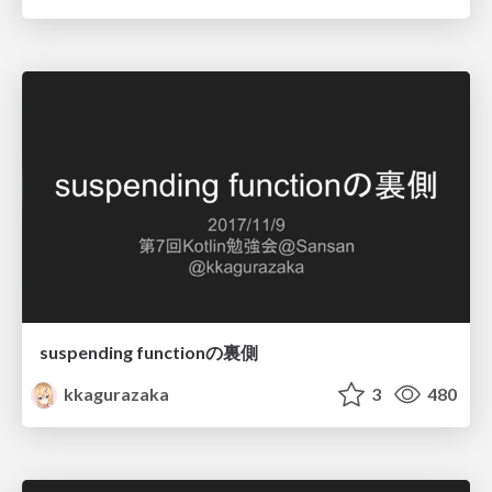
suspending functionの裏側
kkagurazaka
3
480