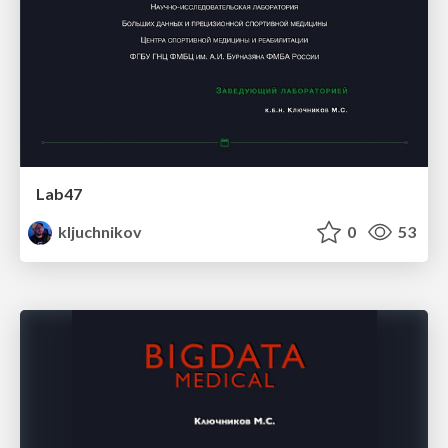
Lab47
kljuchnikov
0
53