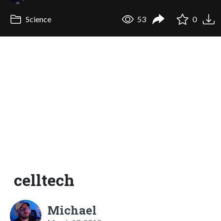
Science
53
0
celltech
Michael