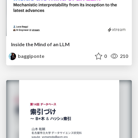
Inside the Mind of an LLM
baggiponte
0
210