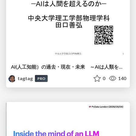
AI(人工知能）の過去・現在・未来 ～AIは人類を越えるのか～
tagtag
0
140
PRO