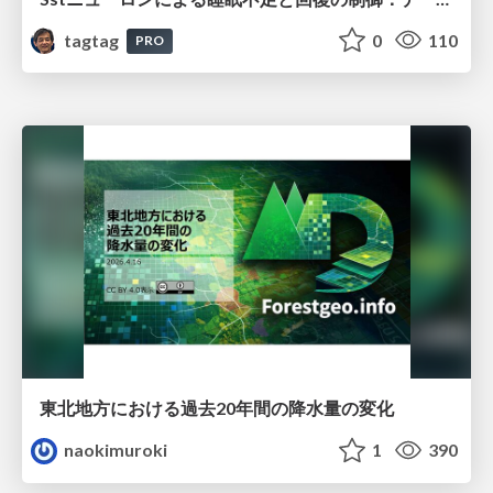
tagtag
0
110
PRO
東北地方における過去20年間の降水量の変化
naokimuroki
1
390