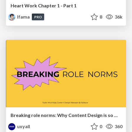
Heart Work Chapter 1 - Part 1
lfama
8
36k
PRO
Breaking role norms: Why Content Design is so much more than writing copy - Taylor Woolridge
uxyall
0
360