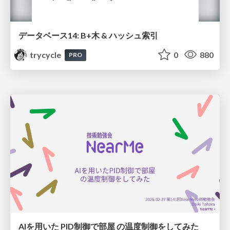
データベース14: B+木 & ハッシュ索引
trycycle
0
880
PRO
AIを用いた PID制御で部屋 の温度制御をしてみた