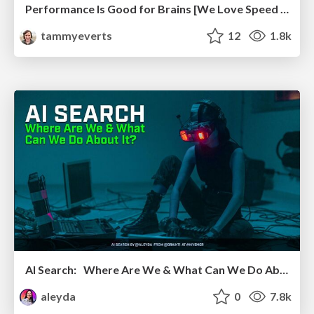
Performance Is Good for Brains [We Love Speed 2024]
tammyeverts
12
1.8k
AI Search: Where Are We & What Can We Do About It?
aleyda
0
7.8k