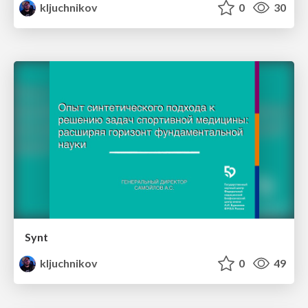
kljuchnikov
0
30
Synt
kljuchnikov
0
49