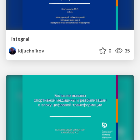
integral
kljuchnikov
0
35