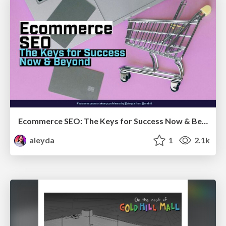
Ecommerce SEO: The Keys for Success Now & Beyond - #SERPConf2024
aleyda
1
2.1k