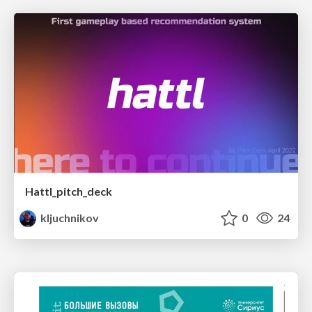
Hattl_pitch_deck
kljuchnikov
0
24