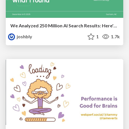
We Analyzed 250 Million AI Search Results: Here's What I Found
joshbly
1
1.7k