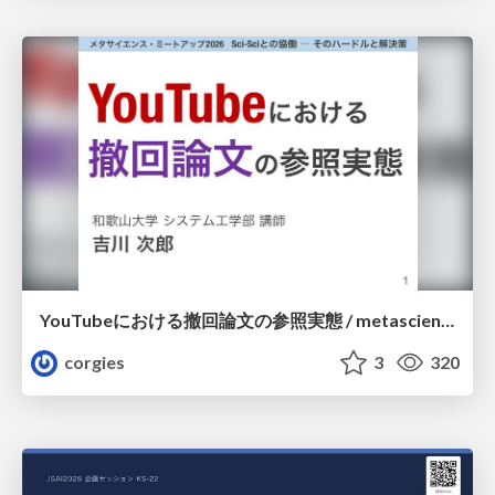
YouTubeにおける撤回論文の参照実態 / metascience-meetup2026
corgies
3
320