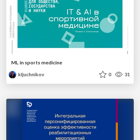
ML in sports medicine
kljuchnikov
0
31