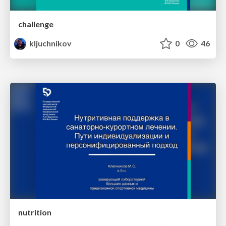
challenge
kljuchnikov
0
46
nutrition