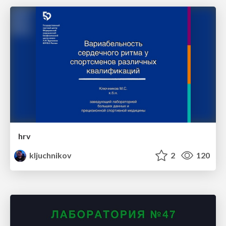
hrv
kljuchnikov
2
120