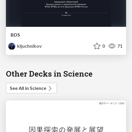
BDS
kljuchnikov
0
71
Other Decks in Science
See All in Science