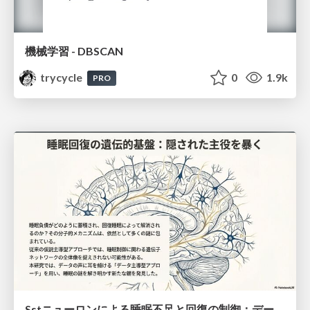
機械学習 - DBSCAN
trycycle
0
1.9k
PRO
Sstニューロンによる睡眠不足と回復の制御：データ駆動型トランスクリプトーム解析